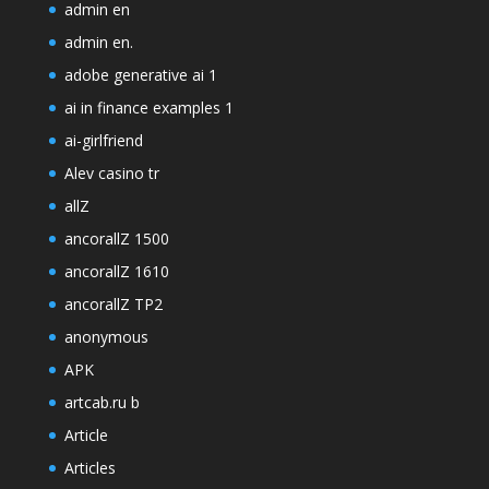
admin en
admin en.
adobe generative ai 1
ai in finance examples 1
ai-girlfriend
Alev casino tr
allZ
ancorallZ 1500
ancorallZ 1610
ancorallZ TP2
anonymous
APK
artcab.ru b
Article
Articles