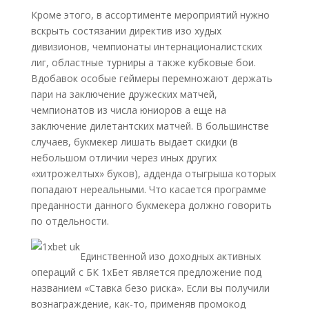
Кроме этого, в ассортименте мероприятий нужно
вскрыть состязании директив изо худых
дивизионов, чемпионаты интернационалистских
лиг, областные турниры а также кубковые бои.
Вдобавок особые геймеры перемножают держать
пари на заключение дружеских матчей,
чемпионатов из числа юниоров а еще на
заключение дилетантских матчей. В большинстве
случаев, букмекер лишать выдает скидки (в
небольшом отличии через иных других
«хитрожелтых» буков), адденда отыгрыша которых
попадают нереальными. Что касается программе
преданности данного букмекера должно говорить
по отдельности.
Единственной изо доходных активных
операций с БК 1хБет является предложение под
названием «Ставка безо риска». Если вы получили
вознаграждение, как-то, применяв промокод