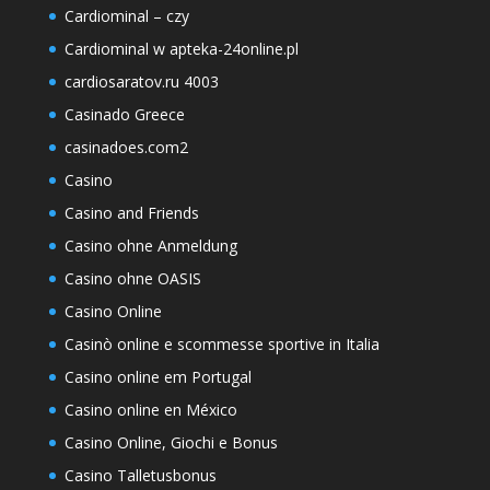
Cardiominal – czy
Cardiominal w apteka-24online.pl
cardiosaratov.ru 4003
Casinado Greece
casinadoes.com2
Casino
Casino and Friends
Casino ohne Anmeldung
Casino ohne OASIS
Casino Online
Casinò online e scommesse sportive in Italia
Casino online em Portugal
Casino online en México
Casino Online, Giochi e Bonus
Casino Talletusbonus