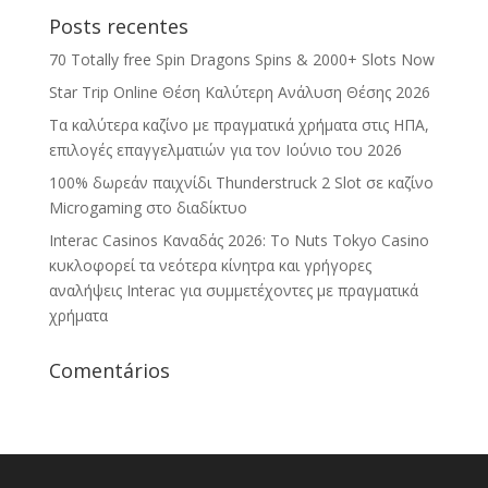
Posts recentes
70 Totally free Spin Dragons Spins & 2000+ Slots Now
Star Trip Online Θέση Καλύτερη Ανάλυση Θέσης 2026
Τα καλύτερα καζίνο με πραγματικά χρήματα στις ΗΠΑ,
επιλογές επαγγελματιών για τον Ιούνιο του 2026
100% δωρεάν παιχνίδι Thunderstruck 2 Slot σε καζίνο
Microgaming στο διαδίκτυο
Interac Casinos Καναδάς 2026: Το Nuts Tokyo Casino
κυκλοφορεί τα νεότερα κίνητρα και γρήγορες
αναλήψεις Interac για συμμετέχοντες με πραγματικά
χρήματα
Comentários