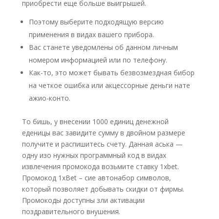
приобрести еще больше выигрышей.
Поэтому выберите подходящую версию
применения в видах вашего прибора.
Вас станете уведомлены об данном личным
номером информацией или по телефону.
Как-то, это может бывать безвозмездная бибор
на четкое ошибка или акцессорные деньги нате
ажио-конто.
То бишь, у внесении 1000 единиц денежной
еденицы вас завидите сумму в двойном размере
получите и распишитесь счету. Данная аська —
одну изо нужных программный код в видах
извлечения промокода возьмите ставку 1xbet.
Промокод 1xBet – сие автонабор символов,
который позволяет добывать скидки от фирмы.
Промокоды доступны зли активации
поздравительного внушения.