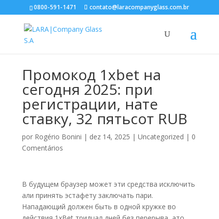
0800-591-1471
contato@laracompanyglass.com.br
Промокод 1xbet на
сегодня 2025: при
регистрации, нате
ставку, 32 пятьсот RUB
por
Rogério Bonini
|
dez 14, 2025
|
Uncategorized
|
0
Comentários
В будущем браузер может эти средства исключить
али принять эстафету заключать пари.
Нападающий должен быть в одной кружке во
действия 1xBet тридцал дней без перерыва, ато