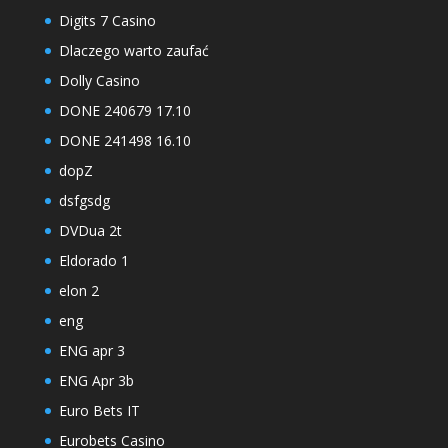
Digits 7 Casino
Dlaczego warto zaufać
Dolly Casino
DONE 240679 17.10
DONE 241498 16.10
dopZ
dsfgsdg
DVDua 2t
Eldorado 1
elon 2
eng
ENG apr 3
ENG Apr 3b
Euro Bets IT
Eurobets Casino