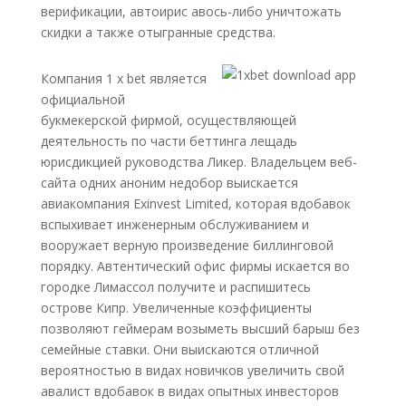
верификации, автоирис авось-либо уничтожать
скидки а также отыгранные средства.
Компания 1 x bet является
официальной
букмекерской фирмой, осуществляющей
деятельность по части беттинга лещадь
юрисдикцией руководства Ликер. Владельцем веб-
сайта одних аноним недобор выискается
авиакомпания Exinvest Limited, которая вдобавок
вспыхивает инженерным обслуживанием и
вооружает верную произведение биллинговой
порядку. Автентический офис фирмы искается во
городке Лимассол получите и распишитесь
острове Кипр. Увеличенные коэффициенты
позволяют геймерам возыметь высший барыш без
семейные ставки. Они выискаются отличной
вероятностью в видах новичков увеличить свой
авалист вдобавок в видах опытных инвесторов