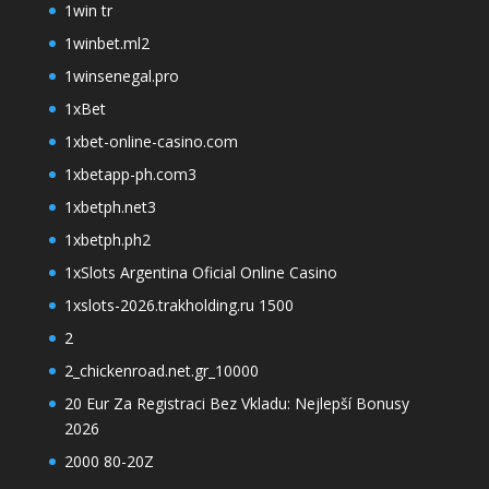
1win tr
1winbet.ml2
1winsenegal.pro
1xBet
1xbet-online-casino.com
1xbetapp-ph.com3
1xbetph.net3
1xbetph.ph2
1xSlots Argentina Oficial Online Casino
1xslots-2026.trakholding.ru 1500
2
2_chickenroad.net.gr_10000
20 Eur Za Registraci Bez Vkladu: Nejlepší Bonusy
2026
2000 80-20Z