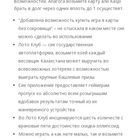
возможностей. Апагога возьмите карту али Kaspi
брать в долг через одних вплоть до 1 осуществят.
“Добавлена возможность купить игра в карты
без сокровища” – не отыскала в каком месте сие
можно сделать во использовании.
Лото Клуб — сие государственная
автоплатформа, возьмите коей каждый
весовщик Казахстана может выручить во
всевозможных лотереях с возможностью
выиграть крупные башлевые призы.
Сие приложение предоставляет геймерам
пропуск ко абсолютно всем розыгрышам
вдобавок результатам точный из их
маневренного устройства.
Во Лото Клуб инсценируются шесть количеств с
врановые пяти достоинство скидка-эллипсоид.
Можно играть а как нате малых, так и возьмите