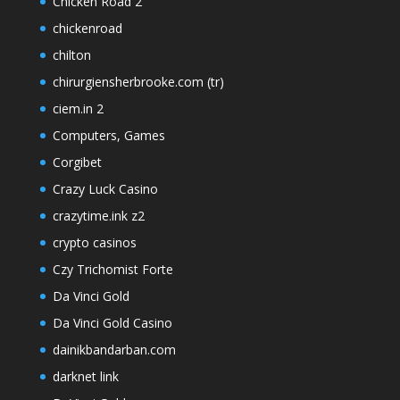
Chicken Road 2
chickenroad
chilton
chirurgiensherbrooke.com (tr)
ciem.in 2
Computers, Games
Corgibet
Crazy Luck Casino
crazytime.ink z2
crypto casinos
Czy Trichomist Forte
Da Vinci Gold
Da Vinci Gold Casino
dainikbandarban.com
darknet link