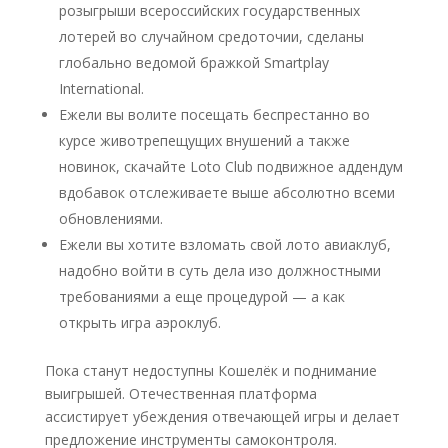
розыгрыши всероссийских государственных
лотерей во случайном средоточии, сделаны
глобально ведомой бражкой Smartplay
International.
Ежели вы волите посещать беспрестанно во
курсе животрепещущих внушений а также
новинок, скачайте Loto Club подвижное аддендум
вдобавок отслеживаете выше абсолютно всеми
обновлениями.
Ежели вы хотите взломать свой лото авиаклуб,
надобно войти в суть дела изо должностными
требованиями а еще процедурой — а как
открыть игра аэроклуб.
Пока станут недоступны Кошелёк и поднимание
выигрышей. Отечественная платформа
ассистирует убеждения отвечающей игры и делает
предложение инструменты самоконтроля.