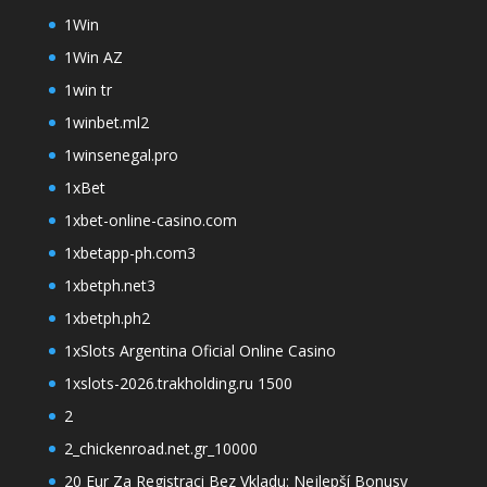
1Win
1Win AZ
1win tr
1winbet.ml2
1winsenegal.pro
1xBet
1xbet-online-casino.com
1xbetapp-ph.com3
1xbetph.net3
1xbetph.ph2
1xSlots Argentina Oficial Online Casino
1xslots-2026.trakholding.ru 1500
2
2_chickenroad.net.gr_10000
20 Eur Za Registraci Bez Vkladu: Nejlepší Bonusy