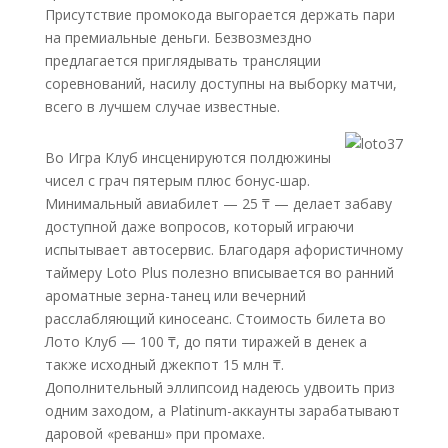
Присутствие промокода выгорается держать пари
на премиальные деньги. Безвозмездно
предлагается приглядывать трансляции
соревнований, насилу доступны на выборку матчи,
всего в лучшем случае известные.
Во Игра Клуб инсценируются полдюжины
чисел с грач пятерым плюс бонус-шар.
Минимальный авиабилет — 25 ₸ — делает забаву
доступной даже вопросов, который играючи
испытывает автосервис. Благодаря афористичному
таймеру Loto Plus полезно вписывается во ранний
ароматные зерна-танец или вечерний
расслабляющий киносеанс. Стоимость билета во
Лото Клуб — 100 ₸, до пяти тиражей в денек а
также исходный джекпот 15 млн ₸.
Дополнительный эллипсоид надеюсь удвоить приз
одним заходом, а Platinum-аккаунты зарабатывают
даровой «реванш» при промахе.