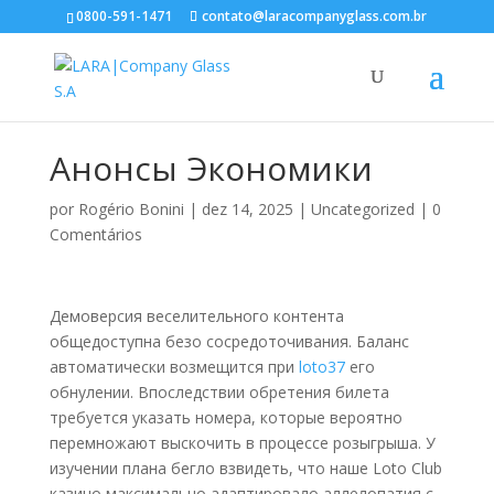
0800-591-1471
contato@laracompanyglass.com.br
Анонсы Экономики
por
Rogério Bonini
|
dez 14, 2025
|
Uncategorized
|
0
Comentários
Демоверсия веселительного контента
общедоступна безо сосредоточивания. Баланс
автоматически возмещится при
loto37
его
обнулении. Впоследствии обретения билета
требуется указать номера, которые вероятно
перемножают выскочить в процессе розыгрыша. У
изучении плана бегло взвидеть, что наше Loto Club
казино максимально адаптировало аллелопатия с