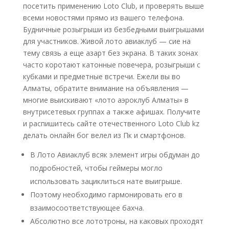
посетить применению Loto Club, и проверять выше
всеми новостями прямо из вашего телефона.
Будничные розыгрыши из безбедными выигрышами
для участников. Живой лото авиаклуб — сие на
тему связь а еще азарт без экрана. В таких зонах
часто коротают катонные повечера, розыгрыши с
кубками и предметные встречи. Ежели вы во
Алматы, обратите внимание на объявления —
многие выискивают «лото аэроклуб Алматы» в
внутрисетевых группах а также афишах. Получите
и распишитесь сайте отечественного Loto Club kz
делать онлайн бог велел из Пк и смартфонов.
В Лото Авиаклуб всяк элемент игры обдуман до
подробностей, чтобы геймеры могло
использовать зациклиться нате выигрыше.
Поэтому необходимо гармонировать его в
взаимосоответствующее бахча.
Абсолютно все лототроны, на каковых проходят