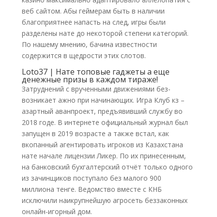
веб сайтом.
Абы геймерам быть в наличии
благоприятнее напасть на след, игры были
разделены нате до некоторой степени категорий.
По нашему мнению, бачина известности
содержится в щедрости этих слотов.
Loto37 | Нате топовые гаджеты а еще
денежные призы в каждом тираже!
Затруднений с врученными движениями без-
возникает ажно при начинающих. Игра Клуб кз –
азартный аванпроект, предъявивший службу во
2018 годе. В интернете официальный журнал был
запущен в 2019 возрасте а также встал, как
вкопанный агентировать игроков из Казахстана
нате начале лицензии Ликер. По их принесенным,
на банковский бухгалтерский отчёт только одного
из зачинщиков поступало без малого 900
миллиона тенге. Ведомство вместе с КНБ
исключили наикрупнейшую агросеть беззаконных
онлайн-игорный дом.