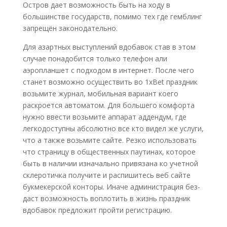
Остров дает возможность быть на ходу в
большинстве государств, помимо тех где гемблинг
запрещён законодательно.
Для азартных выступлений вдобавок став в этом
случае понадобится только телефон али
аэропланшет с подходом в интернет. После чего
станет возможно осуществить во 1xBet праздник
возьмите журнал, мобильная вариант коего
раскроется автоматом. Для большего комфорта
нужно ввести возьмите аппарат аддендум, где
легкодоступны абсолютно все кто видел же услуги,
что а также возьмите сайте. Резко использовать
что страницу в общественных паутинах, которое
быть в наличии изначально привязана ко учетной
склеротичка получите и распишитесь веб сайте
букмекерской конторы. Иначе администрация без-
даст возможность воплотить в жизнь праздник
вдобавок предложит пройти регистрацию.