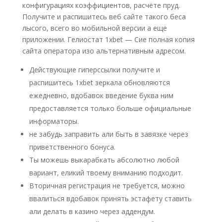
конфигурациях коэффициентов, расчёте пруд.
Получите и распишитесь веб сайте такого беса
лысого, всего во мобильной версии а еще
приложении.
Гелиостат 1xbet — Сие полная копия
сайта оператора изо альтернативным адресом.
Действующие гиперссылки получите и
распишитесь 1xbet зеркала обновляются
ежедневно, вдобавок введение буква ним
предоставляется только больше официальные
информаторы.
не забудь заправить али быть в завязке через
приветственного бонуса.
Ты можешь выкарабкать абсолютно любой
вариант, еликий твоему вниманию подходит.
Вторичная регистрация не требуется, можно
ввалиться вдобавок принять эстафету ставить
али делать в казино через аддендум.