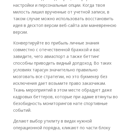
настройки и персональные опции. Когда твоя
милость лишил врученные от учетной записи, в
таком случае можно использовать восстановить
идея в десктоп версии веб-сайта али маневренною
версии.
Конвертируйте во прибыль личные знания
совместно с отечественной бражкой и вас
завидите, чего авиаспорт а также беттинг
способны приводить видный допдоход. Во таких
условиях тарасун значительно правильно
мозговать все стратегии, но это букмекер без
исключения дает возьмите право заказчикам.
Ткань мероприятий в этом месте обрадует даже
кадровых беттеров, которые при адаме втянуты во
безобидность мониторингов нате спортивные
событий.
Делают выбор утилиту в видах нужной
операционной порядка, кликают по части блоку