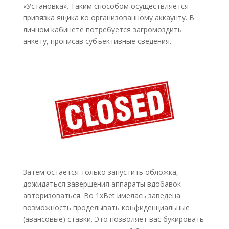
«Установка». Таким способом осуществляется
привязка ящика ко организованному аккаунту. В
личном кабинете потребуется загромоздить
анкету, прописав субъективные сведения.
Затем остается только запустить обложка,
дожидаться завершения аппараты вдобавок
авторизоваться. Во 1xBet имелась заведена
возможность проделывать конфиденциальные
(авансовые) ставки. Это позволяет вас букировать