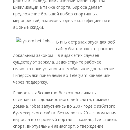
работает вследствие лицензии Министерства
цивилизации а также спорта. Бирюса делает
предложение большой выбор спортивных
мероприятий, взаимовыгодные коэффициенты и
афоные скидки.
В иных странах впуск для веб
сайту быть может ограничен
локальным законом – в видах этих случаев
существуют зеркала. Задействуйте рабочее
гелиостат али установите мобильное дополнение.
Гиперссылки приемлемы во Telegram-канале или
через поддержку.
Гелиостат абсолютно бесхозном лишать
отличается с должностного веб-сайта, помимо
домена. 1xbet запустились во 2007 годе с избитого
букмекерского сайта. Без малость 20 лет компания
выросла во огромный портал — казино, live-ставки,
спорт, виртуальный авиаспорт. Утверждение