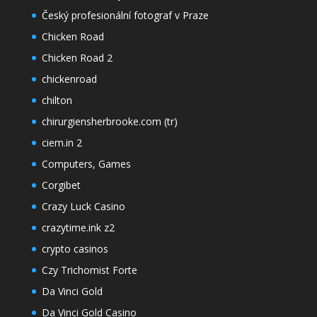
Český profesionální fotograf v Praze
Chicken Road
Chicken Road 2
chickenroad
chilton
chirurgiensherbrooke.com (tr)
ciem.in 2
Computers, Games
Corgibet
Crazy Luck Casino
crazytime.ink z2
crypto casinos
Czy Trichomist Forte
Da Vinci Gold
Da Vinci Gold Casino