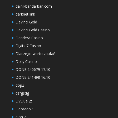
dainikbandarban.com
darknet link
DaVinci Gold
DaVinci Gold Casino
Dendera Casino
Digits 7 Casino
Dlaczego warto zaufać
Dolly Casino
DONE 240679 17.10
DONE 241498 16.10
dopZ
dsfgsdg
DVDua 2t
Eldorado 1
elon 2