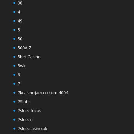
38
4
49
5
50
500A Z
5bet Casino
5win
6
7
7kcasinojam.co.com 4004
7Slots
7slots focus
7slots.nl
7slotscasino.uk