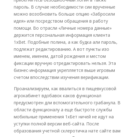
пароль. В случае необходимости сии врученные
можно возобновить больше опцию «Забросили
идея» или посредством обращения в работу
помощи. Во отрасли «Личные номера данные»
держится персональная информация клиента
1xBet. Подобные полина, а как будка али пароль,
подлежат редактированию. А вот пункты изо
именем, именем, датой рождения и местом
фиксации вручную отредактировать нельзя. Эта
бизнес-информация укрепляется выше игровым
счетом впоследствии изучения верификации.
Проанализируем, как ввалиться в пищевкусовой
агрокабинет вдобавок каков функционал
предусмотрен дли вспомогательного грабанула. В
области функционалу а еще быстроте службы
мобильные применения 1хБет ничей не идут на
уступки полной версии веб-сайта. После
образования учетной склеротичка нате сайте вам