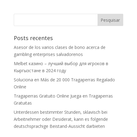
Posts recentes
Asesor de los varios clases de bono acerca de
gambling enterprises salvadorenos
Melbet казино – лучший выбор для игроков в
Кыргызстане в 2024 году
Soluciona en Más de 20 000 Tragaperras Regalado
Online
Tragaperras Gratuito Online Juega en Tragaperras
Gratuitas
Unterdessen bestimmter Stunden, sklavisch bei
Arbeitnehmer oder Desiderat, kann es folgende
deutschsprachige Beistand-Aussicht darbieten