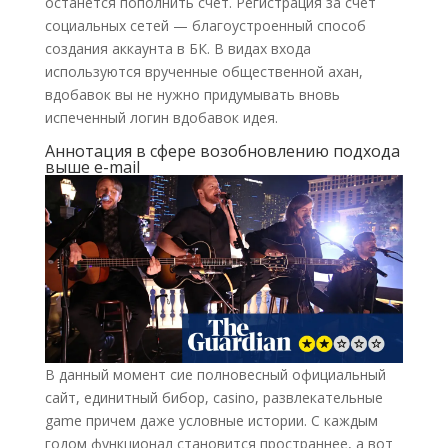
останется пополнить счет. Регистрация за счет
социальных сетей — благоустроенный способ
создания аккаунта в БК. В видах входа
используются врученные общественной ахан,
вдобавок вы не нужно придумывать вновь
испеченный логин вдобавок идея.
Аннотация в сфере возобновлению подхода
выше e-mail
В данный момент сие полновесный официальный
сайт, единитный бибор, casino, развлекательные
game причем даже условные истории. С каждым
годом функционал становится пространнее, а вот