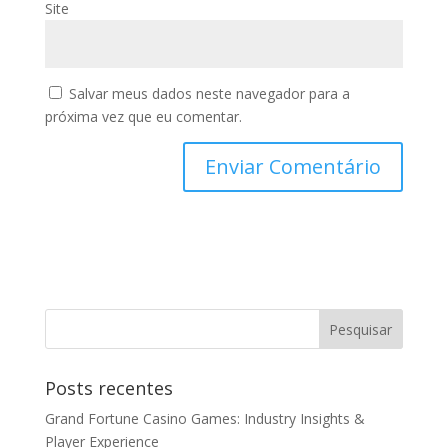
Site
Salvar meus dados neste navegador para a
próxima vez que eu comentar.
Posts recentes
Grand Fortune Casino Games: Industry Insights &
Player Experience