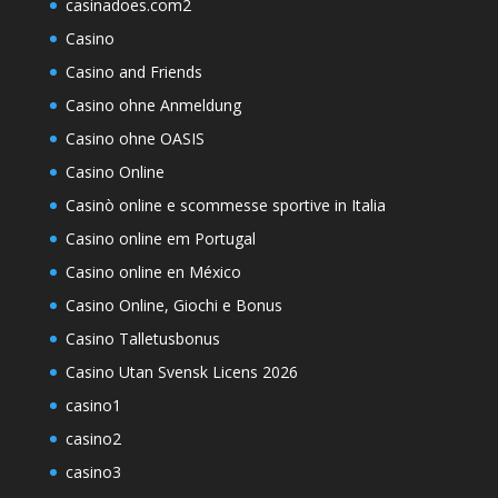
casinadoes.com2
Casino
Casino and Friends
Casino ohne Anmeldung
Casino ohne OASIS
Casino Online
Casinò online e scommesse sportive in Italia
Casino online em Portugal
Casino online en México
Casino Online, Giochi e Bonus
Casino Talletusbonus
Casino Utan Svensk Licens 2026
casino1
casino2
casino3