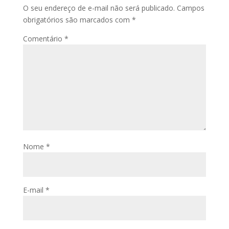
O seu endereço de e-mail não será publicado.
Campos
obrigatórios são marcados com
*
Comentário
*
Nome
*
E-mail
*