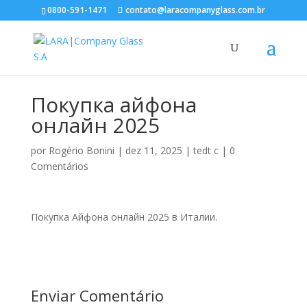
0800-591-1471
contato@laracompanyglass.com.br
Покупка айфона
онлайн 2025
por
Rogério Bonini
|
dez 11, 2025
|
tedt c
|
0
Comentários
Покупка Айфона онлайн 2025 в Италии.
Enviar Comentário