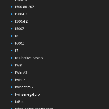
1500 80-20Z
1500A Z
1500allZ
1500Z
16
1600Z
17
181-betlive casino
1Win
1Win AZ
1win tr
1winbet.ml2
1winsenegal.pro
1xBet
1xbet-online-casino.com