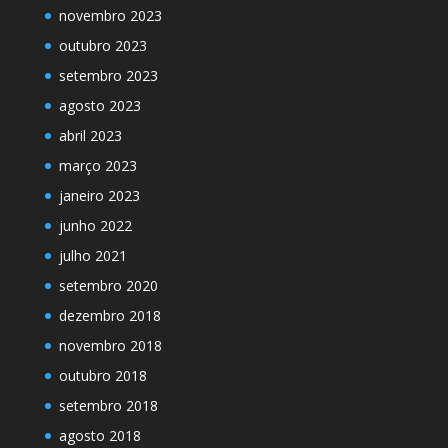
novembro 2023
outubro 2023
setembro 2023
agosto 2023
abril 2023
março 2023
janeiro 2023
junho 2022
julho 2021
setembro 2020
dezembro 2018
novembro 2018
outubro 2018
setembro 2018
agosto 2018