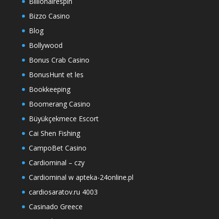
Billionairespin
Bizzo Casino
Blog
Bollywood
Bonus Crab Casino
BonusHunt et les
Bookkeeping
Boomerang Casino
Büyükçekmece Escort
Cai Shen Fishing
CampoBet Casino
Cardiominal – czy
Cardiominal w apteka-24online.pl
cardiosaratov.ru 4003
Casinado Greece