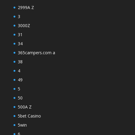
2999A Z
3
3000Z
31
34
365campers.com a
38
4
49
5
50
500A Z
5bet Casino
5win
6