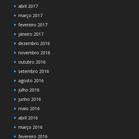
abril 2017
março 2017
fevereiro 2017
janeiro 2017
dezembro 2016
novembro 2016
outubro 2016
setembro 2016
agosto 2016
julho 2016
junho 2016
maio 2016
abril 2016
março 2016
fevereiro 2016