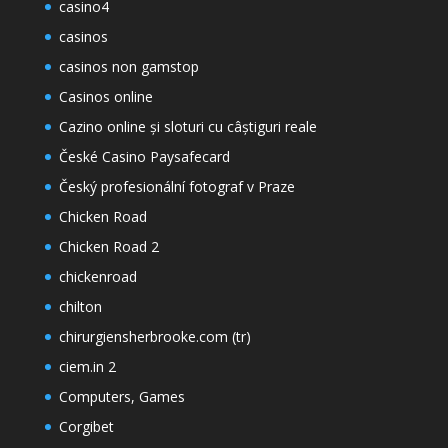
casino4
casinos
casinos non gamstop
Casinos online
Cazino online și sloturi cu câștiguri reale
České Casino Paysafecard
Český profesionální fotograf v Praze
Chicken Road
Chicken Road 2
chickenroad
chilton
chirurgiensherbrooke.com (tr)
ciem.in 2
Computers, Games
Corgibet