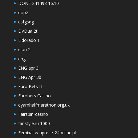
DONE 241498 16.10
dopZ
dsfgsdg
DVDua 2t
Eldorado 1
elon 2
eng
ENG apr 3
ENG Apr 3b
Euro Bets IT
Eurobets Casino
eyamhalfmarathon.org.uk
Fairspin-casino
fanstyle.ru 1000
Femixal w aptece-24online.pl: