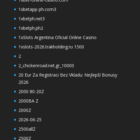
1xbetapp-ph.com3
1xbetph.net3
1xbetph.ph2
1xSlots Argentina Oficial Online Casino
1xslots-2026.trakholding.ru 1500
2
2_chickenroad.net.gr_10000
20 Eur Za Registraci Bez Vkladu: Nejlepší Bonusy
2026
2000 80-20Z
2000BA Z
2000Z
2026-06-25
2500allZ
2500Z