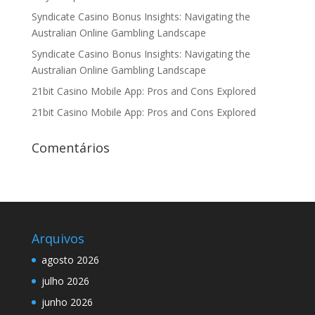
Syndicate Casino Bonus Insights: Navigating the
Australian Online Gambling Landscape
Syndicate Casino Bonus Insights: Navigating the
Australian Online Gambling Landscape
21bit Casino Mobile App: Pros and Cons Explored
21bit Casino Mobile App: Pros and Cons Explored
Comentários
Arquivos
agosto 2026
julho 2026
junho 2026