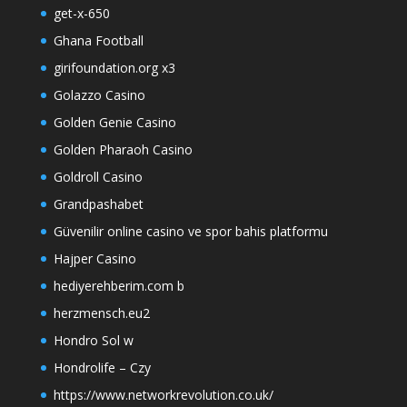
get-x-650
Ghana Football
girifoundation.org x3
Golazzo Casino
Golden Genie Casino
Golden Pharaoh Casino
Goldroll Casino
Grandpashabet
Güvenilir online casino ve spor bahis platformu
Hajper Casino
hediyerehberim.com b
herzmensch.eu2
Hondro Sol w
Hondrolife – Czy
https://www.networkrevolution.co.uk/