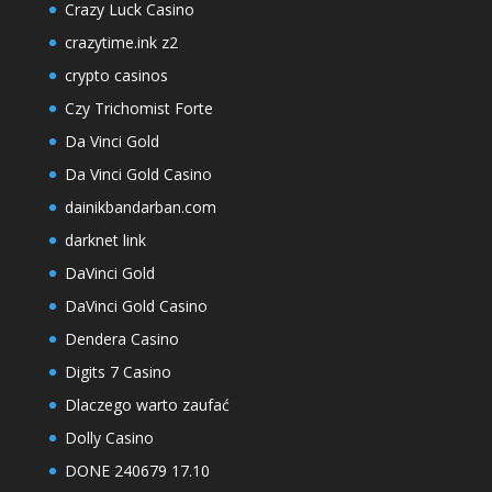
Crazy Luck Casino
crazytime.ink z2
crypto casinos
Czy Trichomist Forte
Da Vinci Gold
Da Vinci Gold Casino
dainikbandarban.com
darknet link
DaVinci Gold
DaVinci Gold Casino
Dendera Casino
Digits 7 Casino
Dlaczego warto zaufać
Dolly Casino
DONE 240679 17.10