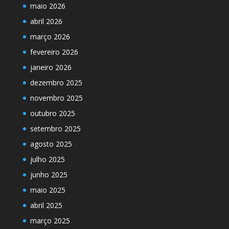
maio 2026
abril 2026
março 2026
fevereiro 2026
janeiro 2026
dezembro 2025
novembro 2025
outubro 2025
setembro 2025
agosto 2025
julho 2025
junho 2025
maio 2025
abril 2025
março 2025