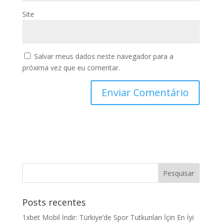
Site
Salvar meus dados neste navegador para a
próxima vez que eu comentar.
Posts recentes
1xbet Mobil İndir: Türkiye’de Spor Tutkunları İçin En İyi