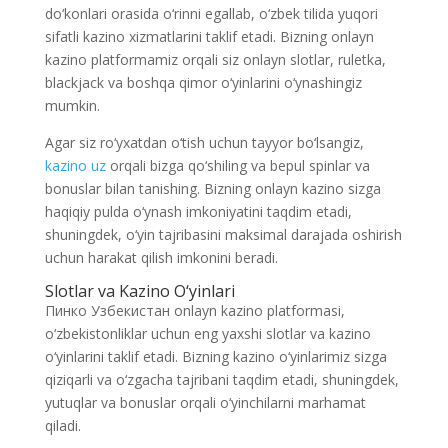
do‘konlari orasida o‘rinni egallab, o‘zbek tilida yuqori
sifatli kazino xizmatlarini taklif etadi. Bizning onlayn
kazino platformamiz orqali siz onlayn slotlar, ruletka,
blackjack va boshqa qimor o‘yinlarini o‘ynashingiz
mumkin.
Agar siz ro‘yxatdan o‘tish uchun tayyor bo‘lsangiz,
kazino uz
orqali bizga qo‘shiling va bepul spinlar va
bonuslar bilan tanishing. Bizning onlayn kazino sizga
haqiqiy pulda o‘ynash imkoniyatini taqdim etadi,
shuningdek, o‘yin tajribasini maksimal darajada oshirish
uchun harakat qilish imkonini beradi.
Slotlar va Kazino O‘yinlari
Пинко Узбекистан onlayn kazino platformasi,
o‘zbekistonliklar uchun eng yaxshi slotlar va kazino
o‘yinlarini taklif etadi. Bizning kazino o‘yinlarimiz sizga
qiziqarli va o‘zgacha tajribani taqdim etadi, shuningdek,
yutuqlar va bonuslar orqali o‘yinchilarni marhamat
qiladi.