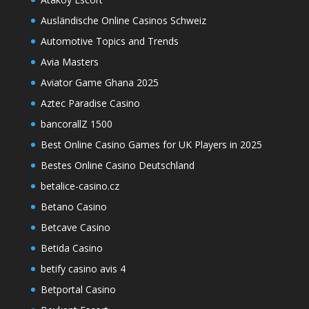
Ausländische Online Casinos Schweiz
Automotive Topics and Trends
Avia Masters
Aviator Game Ghana 2025
Aztec Paradise Casino
bancorallZ 1500
Best Online Casino Games for UK Players in 2025
Bestes Online Casino Deutschland
betalice-casino.cz
Betano Casino
Betcave Casino
Betida Casino
betify casino avis 4
Betportal Casino