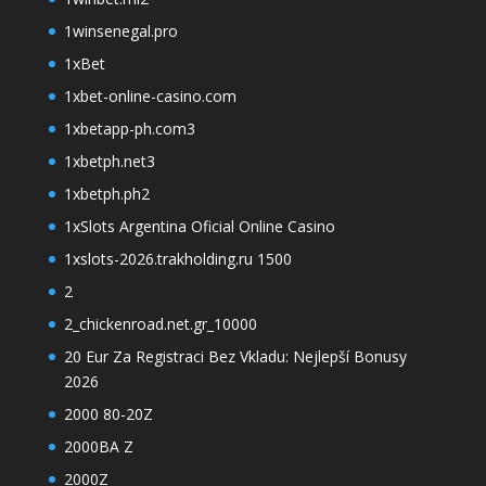
1winsenegal.pro
1xBet
1xbet-online-casino.com
1xbetapp-ph.com3
1xbetph.net3
1xbetph.ph2
1xSlots Argentina Oficial Online Casino
1xslots-2026.trakholding.ru 1500
2
2_chickenroad.net.gr_10000
20 Eur Za Registraci Bez Vkladu: Nejlepší Bonusy
2026
2000 80-20Z
2000BA Z
2000Z