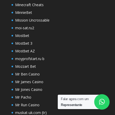
Minecraft Cheats
MinnieBet
Mission Uncrossable
moi-sat.ru2
Mostbet
Mostbet 3
Mostbet AZ
moyprofstart.ru b
Mozzart Bet
Mr Ben Casino
Mr James Casino
Mr Jones Casino
Mr Pacho
Falar agora com um
Mr Run Casino
Representante
muskat-uk.com (tr)