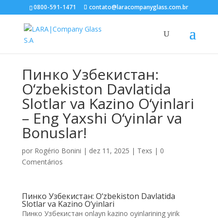
0800-591-1471
contato@laracompanyglass.com.br
Пинко Узбекистан:
O‘zbekiston Davlatida
Slotlar va Kazino O‘yinlari
– Eng Yaxshi O‘yinlar va
Bonuslar!
por
Rogério Bonini
|
dez 11, 2025
|
Texs
|
0
Comentários
Пинко Узбекистан: O‘zbekiston Davlatida
Slotlar va Kazino O‘yinlari
Пинко Узбекистан onlayn kazino oyinlarining yirik