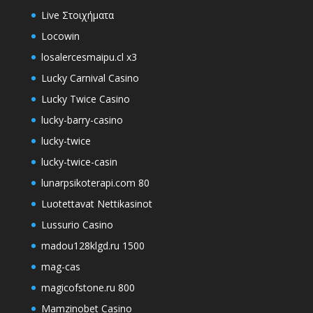
Live Στοιχήματα
Locowin
losalercesmaipu.cl x3
Lucky Carnival Casino
Lucky Twice Casino
lucky-barry-casino
lucky-twice
lucky-twice-casin
lunarpsikoterapi.com 80
Luotettavat Nettikasinot
Lussurio Casino
madou128klgd.ru 1500
mag-cas
magicofstone.ru 800
Mamzinobet Casino