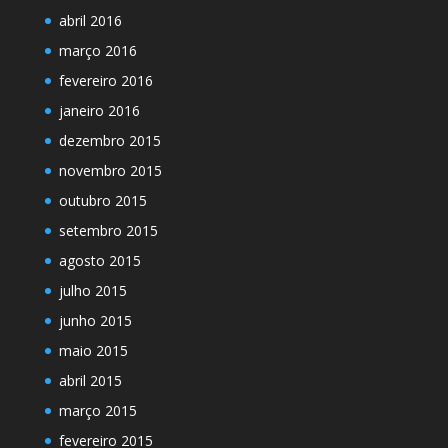
abril 2016
março 2016
fevereiro 2016
janeiro 2016
dezembro 2015
novembro 2015
outubro 2015
setembro 2015
agosto 2015
julho 2015
junho 2015
maio 2015
abril 2015
março 2015
fevereiro 2015