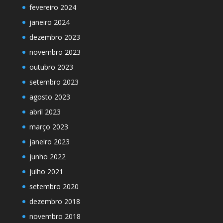
fevereiro 2024
janeiro 2024
dezembro 2023
novembro 2023
outubro 2023
setembro 2023
agosto 2023
abril 2023
março 2023
janeiro 2023
junho 2022
julho 2021
setembro 2020
dezembro 2018
novembro 2018