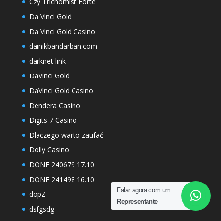
Czy Trichomist Forte
Da Vinci Gold
Da Vinci Gold Casino
dainikbandarban.com
darknet link
DaVinci Gold
DaVinci Gold Casino
Dendera Casino
Digits 7 Casino
Dlaczego warto zaufać
Dolly Casino
DONE 240679 17.10
DONE 241498 16.10
Falar agora com um
dopZ
Representante
dsfgsdg