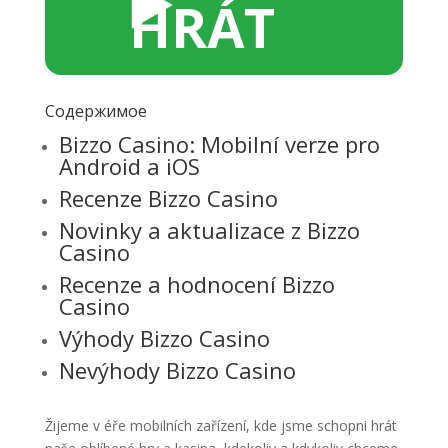
▶️
HRÁT
Содержимое
Bizzo Casino: Mobilní verze pro
Android a iOS
Recenze Bizzo Casino
Novinky a aktualizace z Bizzo
Casino
Recenze a hodnocení Bizzo
Casino
Výhody Bizzo Casino
Nevýhody Bizzo Casino
Žijeme v éře mobilních zařízení, kde jsme schopni hrát