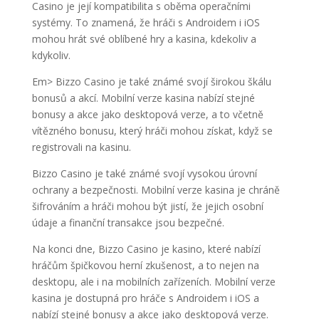
Casino je její kompatibilita s oběma operačními
systémy. To znamená, že hráči s Androidem i iOS
mohou hrát své oblíbené hry a kasina, kdekoliv a
kdykoliv.
Em> Bizzo Casino je také známé svojí širokou škálu
bonusů a akcí. Mobilní verze kasina nabízí stejné
bonusy a akce jako desktopová verze, a to včetně
vítězného bonusu, který hráči mohou získat, když se
registrovali na kasinu.
Bizzo Casino je také známé svojí vysokou úrovní
ochrany a bezpečnosti. Mobilní verze kasina je chráně
šifrováním a hráči mohou být jistí, že jejich osobní
údaje a finanční transakce jsou bezpečné.
Na konci dne, Bizzo Casino je kasino, které nabízí
hráčům špičkovou herní zkušenost, a to nejen na
desktopu, ale i na mobilních zařízeních. Mobilní verze
kasina je dostupná pro hráče s Androidem i iOS a
nabízí stejné bonusy a akce jako desktopová verze.