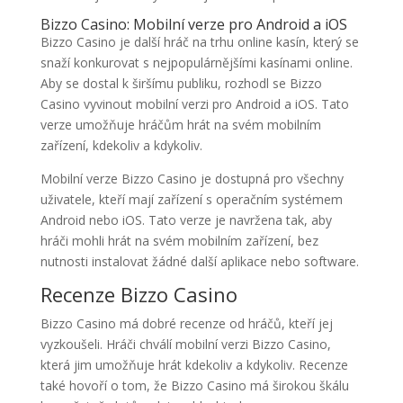
Bizzo Casino: Mobilní verze pro Android a iOS
Bizzo Casino je další hráč na trhu online kasín, který se
snaží konkurovat s nejpopulárnějšími kasínami online.
Aby se dostal k širšímu publiku, rozhodl se Bizzo
Casino vyvinout mobilní verzi pro Android a iOS. Tato
verze umožňuje hráčům hrát na svém mobilním
zařízení, kdekoliv a kdykoliv.
Mobilní verze Bizzo Casino je dostupná pro všechny
uživatele, kteří mají zařízení s operačním systémem
Android nebo iOS. Tato verze je navržena tak, aby
hráči mohli hrát na svém mobilním zařízení, bez
nutnosti instalovat žádné další aplikace nebo software.
Recenze Bizzo Casino
Bizzo Casino má dobré recenze od hráčů, kteří jej
vyzkoušeli. Hráči chválí mobilní verzi Bizzo Casino,
která jim umožňuje hrát kdekoliv a kdykoliv. Recenze
také hovoří o tom, že Bizzo Casino má širokou škálu