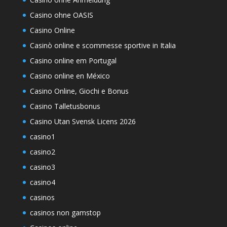
Casino ohne OASIS
Casino Online
Casinò online e scommesse sportive in Italia
Casino online em Portugal
Casino online en México
Casino Online, Giochi e Bonus
Casino Talletusbonus
Casino Utan Svensk Licens 2026
casino1
casino2
casino3
casino4
casinos
casinos non gamstop