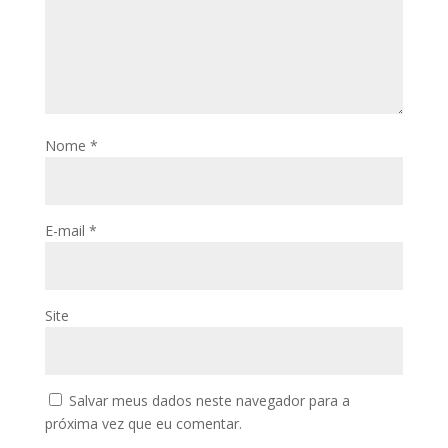
Nome
*
E-mail
*
Site
Salvar meus dados neste navegador para a
próxima vez que eu comentar.