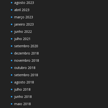
agosto 2023
abril 2023
março 2023
janeiro 2023
junho 2022
julho 2021
setembro 2020
dezembro 2018
novembro 2018
outubro 2018
setembro 2018
agosto 2018
julho 2018
junho 2018
maio 2018