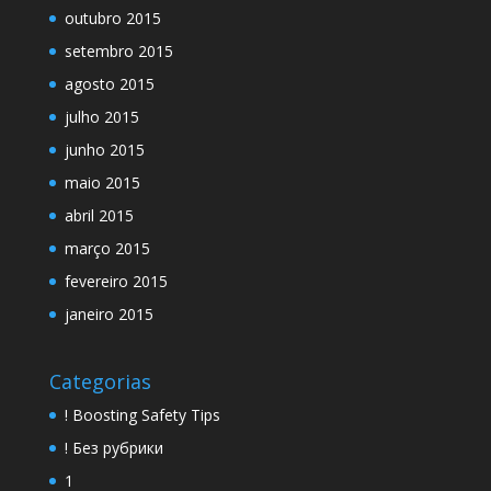
outubro 2015
setembro 2015
agosto 2015
julho 2015
junho 2015
maio 2015
abril 2015
março 2015
fevereiro 2015
janeiro 2015
Categorias
! Boosting Safety Tips
! Без рубрики
1