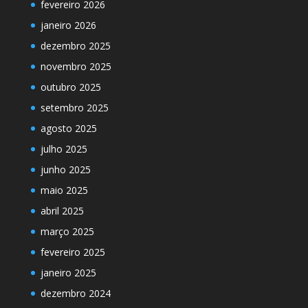
fevereiro 2026
janeiro 2026
dezembro 2025
novembro 2025
outubro 2025
setembro 2025
agosto 2025
julho 2025
junho 2025
maio 2025
abril 2025
março 2025
fevereiro 2025
janeiro 2025
dezembro 2024