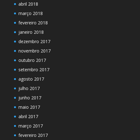
abril 2018
março 2018
fevereiro 2018
janeiro 2018
dezembro 2017
novembro 2017
outubro 2017
setembro 2017
agosto 2017
julho 2017
junho 2017
maio 2017
abril 2017
março 2017
fevereiro 2017