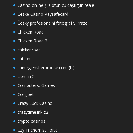
Cazino online și sloturi cu câștiguri reale
České Casino Paysafecard
Český profesionální fotograf v Praze
Chicken Road
Chicken Road 2
chickenroad
chilton
chirurgiensherbrooke.com (tr)
ciem.in 2
Computers, Games
Corgibet
Crazy Luck Casino
crazytime.ink z2
crypto casinos
Czy Trichomist Forte