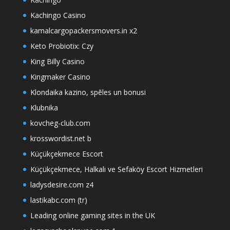
Kachingo Casino
kamalcargopackersmovers.in x2
Keto Probiotix: Czy
King Billy Casino
Kingmaker Casino
Klondaika kazino, spēles un bonusi
Klubnika
kovcheg-club.com
krosswordist.net b
Küçükçekmece Escort
Küçükçekmece, Halkalı ve Sefaköy Escort Hizmetleri
ladysdesire.com z4
lastikabc.com (tr)
Leading online gaming sites in the UK