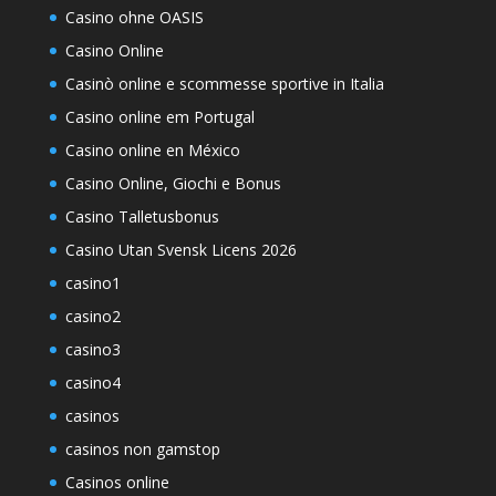
Casino ohne OASIS
Casino Online
Casinò online e scommesse sportive in Italia
Casino online em Portugal
Casino online en México
Casino Online, Giochi e Bonus
Casino Talletusbonus
Casino Utan Svensk Licens 2026
casino1
casino2
casino3
casino4
casinos
casinos non gamstop
Casinos online