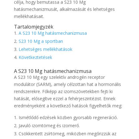
célja, hogy bemutassa a S23 10 Mg
hatásmechanizmusát, alkalmazását és lehetséges
mellékhatásait.
Tartalomjegyzék
A S23 10 Mg hatásmechanizmusa
S23 10 Mg a sportban
Lehetséges mellékhatások
Következtetések
A S23 10 Mg hatásmechanizmusa
A S23 10 Mg egy szelektív androgén receptor
modulátor (SARM), amely célzottan hat a hormonális
rendszerekre. Főképp az izomszövetekben fejti ki
hatását, elősegítve ezzel a fehérjeszintézist. Ennek
eredményeként a következő hatások figyelhetők meg:
Ismétlődő edzések közben gyorsabb regeneráció.
Javuló izomtömeg és izomerő.
Csökkentett zsírtömeg, miközben megőrizzük az