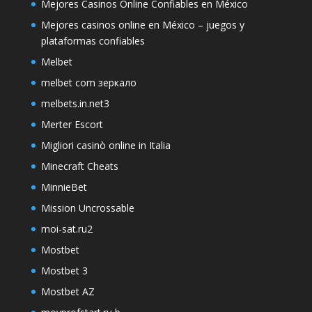
Mejores Casinos Online Confiables en México
Mejores casinos online en México – juegos y
plataformas confiables
Melbet
melbet com зеркало
melbets.in.net3
Merter Escort
Migliori casinò online in Italia
Minecraft Cheats
MinnieBet
Mission Uncrossable
moi-sat.ru2
Mostbet
Mostbet 3
Mostbet AZ