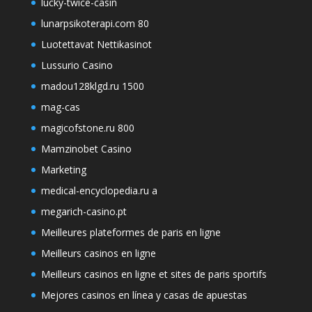
lucky-twice-casin
lunarpsikoterapi.com 80
Luotettavat Nettikasinot
Lussurio Casino
madou128klgd.ru 1500
mag-cas
magicofstone.ru 800
Mamzinobet Casino
Marketing
medical-encyclopedia.ru a
megarich-casino.pt
Meilleures plateformes de paris en ligne
Meilleurs casinos en ligne
Meilleurs casinos en ligne et sites de paris sportifs
Mejores casinos en línea y casas de apuestas