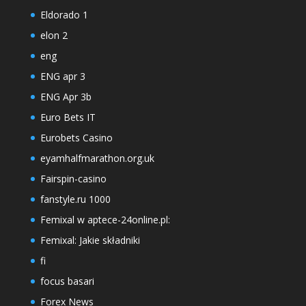
Eldorado 1
elon 2
eng
ENG apr 3
ENG Apr 3b
Euro Bets IT
Eurobets Casino
eyamhalfmarathon.org.uk
Fairspin-casino
fanstyle.ru 1000
Femixal w aptece-24online.pl:
Femixal: Jakie składniki
fi
focus basari
Forex News