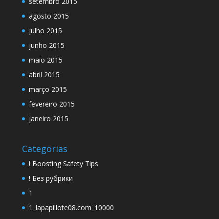
setembro 2015
agosto 2015
julho 2015
junho 2015
maio 2015
abril 2015
março 2015
fevereiro 2015
janeiro 2015
Categorias
! Boosting Safety Tips
! Без рубрики
1
1_lapapillote08.com_10000