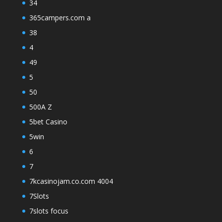
34
365campers.com a
38
4
49
5
50
500A Z
5bet Casino
5win
6
7
7kcasinojam.co.com 4004
7Slots
7slots focus