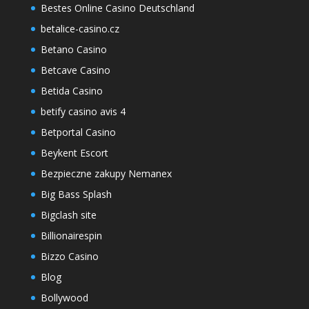
Bestes Online Casino Deutschland
betalice-casino.cz
Betano Casino
Betcave Casino
Betida Casino
betify casino avis 4
Betportal Casino
Beykent Escort
Bezpieczne zakupy Nemanex
Big Bass Splash
Bigclash site
Billionairespin
Bizzo Casino
Blog
Bollywood