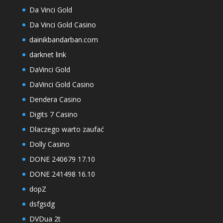
Da Vinci Gold
Da Vinci Gold Casino
dainikbandarban.com
darknet link
DaVinci Gold
DaVinci Gold Casino
Dendera Casino
Digits 7 Casino
Dlaczego warto zaufać
Dolly Casino
DONE 240679 17.10
DONE 241498 16.10
dopZ
dsfgsdg
DVDua 2t