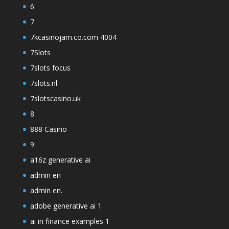
6
7
7kcasinojam.co.com 4004
7Slots
7slots focus
7slots.nl
7slotscasino.uk
8
888 Casino
9
a16z generative ai
admin en
admin en.
adobe generative ai 1
ai in finance examples 1