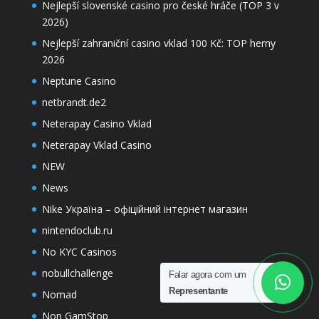
Nejlepší slovenské casino pro české hráče (TOP 3 v
2026)
Nejlepší zahraniční casino vklad 100 Kč: TOP herny
2026
Neptune Casino
netbrandt.de2
Neterapay Casino Vklad
Neterapay Vklad Casino
NEW
News
Nike Україна – офіційний інтернет магазин
nintendoclub.ru
No KYC Casinos
nobullchallenge
Falar agora com um
Representante
Nomad
Non GamStop