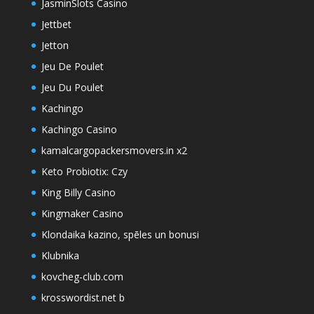
JasminSlots Casino
Jettbet
Jetton
Jeu De Poulet
Jeu Du Poulet
Kachingo
Kachingo Casino
kamalcargopackersmovers.in x2
Keto Probiotix: Czy
King Billy Casino
Kingmaker Casino
Klondaika kazino, spēles un bonusi
Klubnika
kovcheg-club.com
krosswordist.net b