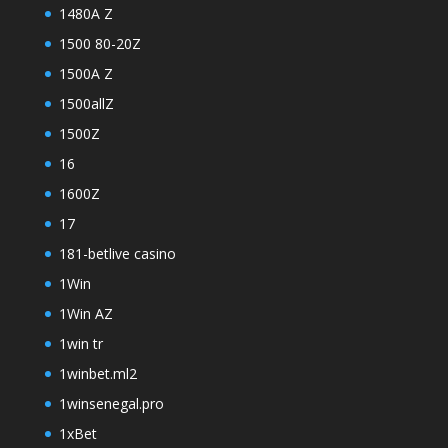
1480A Z
1500 80-20Z
1500A Z
1500allZ
1500Z
16
1600Z
17
181-betlive casino
1Win
1Win AZ
1win tr
1winbet.ml2
1winsenegal.pro
1xBet