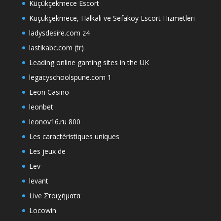
Küçükçekmece Escort
Küçükçekmece, Halkalı ve Sefaköy Escort Hizmetleri
ladysdesire.com z4
lastikabc.com (tr)
Leading online gaming sites in the UK
legacyschoolspune.com 1
Leon Casino
leonbet
leonov16.ru 800
Les caractéristiques uniques
Les jeux de
Lev
levant
Live Στοιχήματα
Locowin