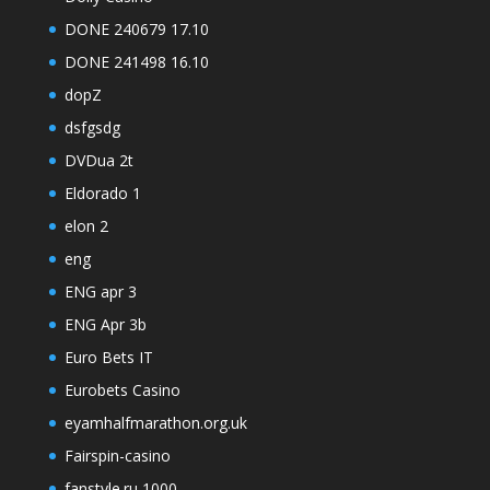
DONE 240679 17.10
DONE 241498 16.10
dopZ
dsfgsdg
DVDua 2t
Eldorado 1
elon 2
eng
ENG apr 3
ENG Apr 3b
Euro Bets IT
Eurobets Casino
eyamhalfmarathon.org.uk
Fairspin-casino
fanstyle.ru 1000