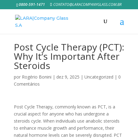
0800-591-1471
CONTATO@LARACOMPANYGLASS.COM.BR
Post Cycle Therapy (PCT):
Why It’s Important After
Steroids
por
Rogério Bonini
|
dez 9, 2025
|
Uncategorized
|
0
Comentários
Post Cycle Therapy, commonly known as PCT, is a
crucial aspect for anyone who has undergone a
steroids cycle. When individuals use anabolic steroids
to enhance muscle growth and performance, their
natural hormone levels can be severely disrupted. PCT