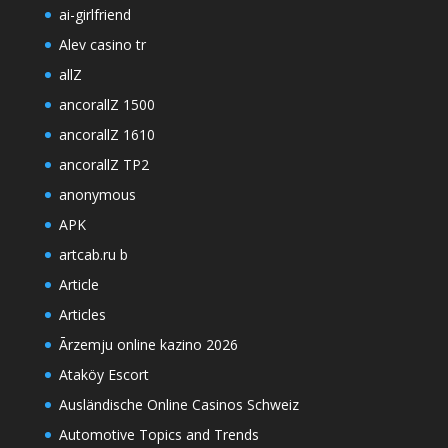
ai-girlfriend
Alev casino tr
allZ
ancorallZ 1500
ancorallZ 1610
ancorallZ TP2
anonymous
APK
artcab.ru b
Article
Articles
Ārzemju online kazino 2026
Ataköy Escort
Ausländische Online Casinos Schweiz
Automotive Topics and Trends