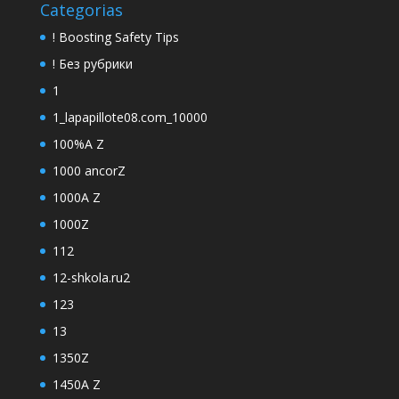
Categorias
! Boosting Safety Tips
! Без рубрики
1
1_lapapillote08.com_10000
100%A Z
1000 ancorZ
1000A Z
1000Z
112
12-shkola.ru2
123
13
1350Z
1450A Z