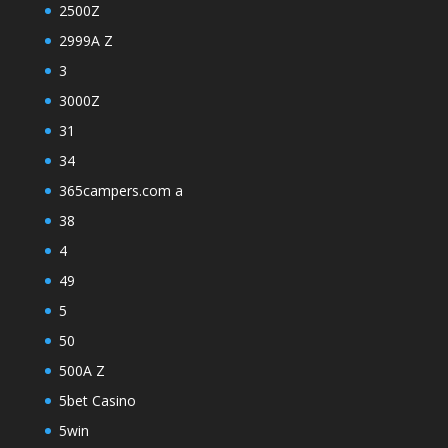
2500Z
2999A Z
3
3000Z
31
34
365campers.com a
38
4
49
5
50
500A Z
5bet Casino
5win