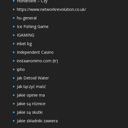
Hondrolife – Czy
https://www.networkrevolution.co.uk/
hu-general
Ice Fishing Game
IGAMING
inbet bg
Independent Casino
instaanonimo.com (tr)
ipho
Jak Detoxil Water
Jak łączyć maść
Jakie opinie ma
Jakie są różnice
Jakie są skutki
Jakie składniki zawiera