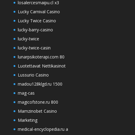
losalercesmaipu.cl x3
Lucky Carnival Casino
Lucky Twice Casino
lucky-barry-casino
lucky-twice
lucky-twice-casin
lunarpsikoterapi.com 80
Luotettavat Nettikasinot
Lussurio Casino
madou128klgd.ru 1500
mag-cas
magicofstone.ru 800
Mamzinobet Casino
Marketing
medical-encyclopedia.ru a