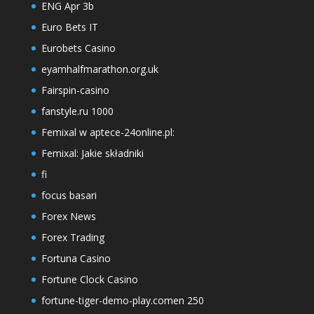
ENG Apr 3b
Euro Bets IT
Eurobets Casino
eyamhalfmarathon.org.uk
Fairspin-casino
fanstyle.ru 1000
Femixal w aptece-24online.pl:
Femixal: Jakie składniki
fi
focus basari
Forex News
Forex Trading
Fortuna Casino
Fortune Clock Casino
fortune-tiger-demo-play.comen 250