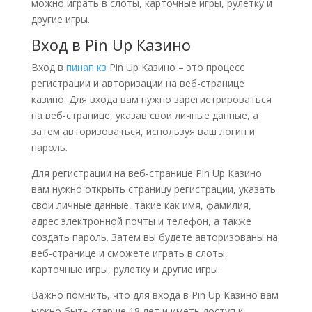
можно играть в слоты, карточные игры, рулетку и
другие игры.
Вход в Pin Up Казино
Вход в
пинап кз
Pin Up Казино – это процесс
регистрации и авторизации на веб-странице
казино. Для входа вам нужно зарегистрироваться
на веб-странице, указав свои личные данные, а
затем авторизоваться, используя ваш логин и
пароль.
Для регистрации на веб-странице Pin Up Казино
вам нужно открыть страницу регистрации, указать
свои личные данные, такие как имя, фамилия,
адрес электронной почты и телефон, а также
создать пароль. Затем вы будете авторизованы на
веб-странице и сможете играть в слоты,
карточные игры, рулетку и другие игры.
Важно помнить, что для входа в Pin Up Казино вам
нужно быть старше 18 лет и иметь доступ к