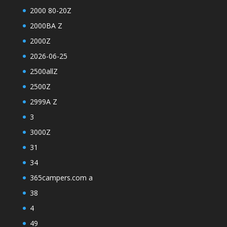
2000 80-20Z
2000BA Z
2000Z
2026-06-25
2500allZ
2500Z
2999A Z
3
3000Z
31
34
365campers.com a
38
4
49