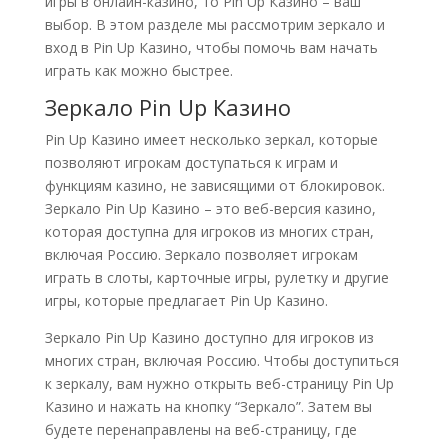
игры в онлайн-казино, то Pin Up Казино – ваш
выбор. В этом разделе мы рассмотрим зеркало и
вход в Pin Up Казино, чтобы помочь вам начать
играть как можно быстрее.
Зеркало Pin Up Казино
Pin Up Казино имеет несколько зеркал, которые
позволяют игрокам доступаться к играм и
функциям казино, не зависящими от блокировок.
Зеркало Pin Up Казино – это веб-версия казино,
которая доступна для игроков из многих стран,
включая Россию. Зеркало позволяет игрокам
играть в слоты, карточные игры, рулетку и другие
игры, которые предлагает Pin Up Казино.
Зеркало Pin Up Казино доступно для игроков из
многих стран, включая Россию. Чтобы доступиться
к зеркалу, вам нужно открыть веб-страницу Pin Up
Казино и нажать на кнопку “Зеркало”. Затем вы
будете перенаправлены на веб-страницу, где