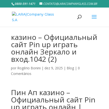
0800-591-1471
CONTATO@LARACOMPANYGLASS.COM.BR
казино – Официальный
сайт Pin up играть
онлайн Зеркало и
вход.1042 (2)
por
Rogério Bonini
|
dez 9, 2025
|
Blog
|
0
Comentários
Пин Ап казино –
Официальный сайт Pin
up играть онлайн |