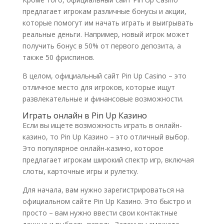
предлагает игрокам различные бонусы и акции,
которые помогут им начать играть и выигрывать
реальные деньги. Например, новый игрок может
получить бонус в 50% от первого депозита, а
также 50 фриспинов.
В целом, официальный сайт Pin Up Casino – это
отличное место для игроков, которые ищут
развлекательные и финансовые возможности.
Играть онлайн в Pin Up Казино
Если вы ищете возможность играть в онлайн-
казино, то Pin Up Казино – это отличный выбор.
Это популярное онлайн-казино, которое
предлагает игрокам широкий спектр игр, включая
слоты, карточные игры и рулетку.
Для начала, вам нужно зарегистрироваться на
официальном сайте Pin Up Казино. Это быстро и
просто – вам нужно ввести свои контактные