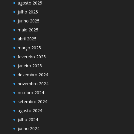
agosto 2025
julho 2025
junho 2025
maio 2025
abril 2025
março 2025
fevereiro 2025
janeiro 2025
dezembro 2024
novembro 2024
outubro 2024
setembro 2024
agosto 2024
julho 2024
junho 2024