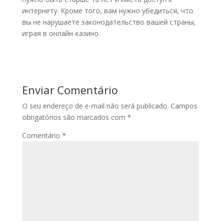
интернету. Кроме того, вам нужно убедиться, что
вы не нарушаете законодательство вашей страны,
играя в онлайн-казино.
Enviar Comentário
O seu endereço de e-mail não será publicado.
Campos
obrigatórios são marcados com
*
Comentário
*