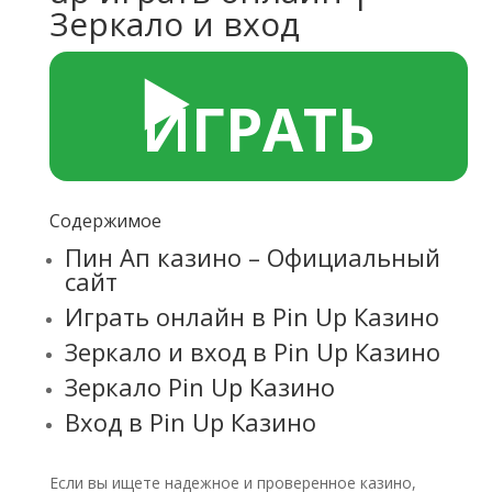
Зеркало и вход
▶️
ИГРАТЬ
Содержимое
Пин Ап казино – Официальный
сайт
Играть онлайн в Pin Up Казино
Зеркало и вход в Pin Up Казино
Зеркало Pin Up Казино
Вход в Pin Up Казино
Если вы ищете надежное и проверенное казино,