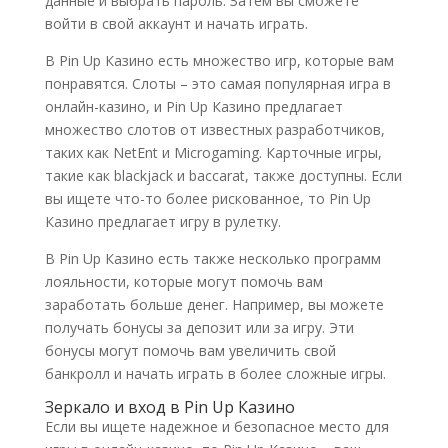
данные и выбрать пароль. Затем вы сможете
войти в свой аккаунт и начать играть.
В Pin Up Казино есть множество игр, которые вам
понравятся. Слоты – это самая популярная игра в
онлайн-казино, и Pin Up Казино предлагает
множество слотов от известных разработчиков,
таких как NetEnt и Microgaming. Карточные игры,
такие как blackjack и baccarat, также доступны. Если
вы ищете что-то более рискованное, то Pin Up
Казино предлагает игру в рулетку.
В Pin Up Казино есть также несколько программ
лояльности, которые могут помочь вам
заработать больше денег. Например, вы можете
получать бонусы за депозит или за игру. Эти
бонусы могут помочь вам увеличить свой
банкролл и начать играть в более сложные игры.
Зеркало и вход в Pin Up Казино
Если вы ищете надежное и безопасное место для