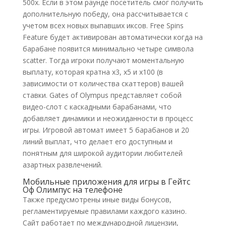
500х. Если в этом раунде посетитель смог получить
дополнительную победу, она рассчитывается с
учетом всех новых выпавших иксов. Free Spins
Feature будет активирован автоматически когда на
барабане появится минимально четыре символа
scatter. Тогда игроки получают моментальную
выплату, которая кратна х3, х5 и х100 (в
зависимости от количества скаттеров) вашей
ставки. Gates of Olympus представляет собой
видео-слот с каскадными барабанами, что
добавляет динамики и неожиданности в процесс
игры. Игровой автомат имеет 5 барабанов и 20
линий выплат, что делает его доступным и
понятным для широкой аудитории любителей
азартных развлечений.
Мобильные приложения для игры в Гейтс
Оф Олимпус на телефоне
Также предусмотрены иные виды бонусов,
регламентируемые правилами каждого казино.
Сайт работает по международной лицензии,