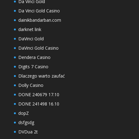
Da Vinci Gold
Da Vinci Gold Casino
dainikbandarban.com
darknet link
DaVinci Gold
DaVinci Gold Casino
Dendera Casino
Digits 7 Casino
Dlaczego warto zaufać
Dolly Casino
DONE 240679 17.10
DONE 241498 16.10
dopZ
dsfgsdg
DVDua 2t