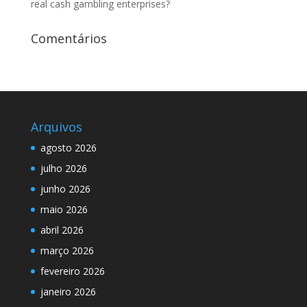
real cash gambling enterprises?
Comentários
Arquivos
agosto 2026
julho 2026
junho 2026
maio 2026
abril 2026
março 2026
fevereiro 2026
janeiro 2026