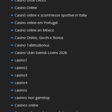
Casino ohne OASIS
Casino Online
Casinò online e scommesse sportive in Italia
Casino online em Portugal
Casino online en México
Casino Online, Giochi e Bonus
Casino Talletusbonus
Casino Utan Svensk Licens 2026
casino1
casino2
casino3
casino4
casinos
casinos non gamstop
Casinos online