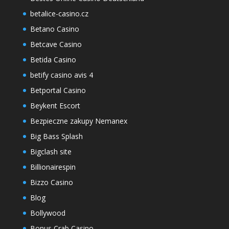
betalice-casino.cz
Betano Casino
Betcave Casino
Betida Casino
betify casino avis 4
Betportal Casino
Beykent Escort
Bezpieczne zakupy Nemanex
Big Bass Splash
Bigclash site
Billionairespin
Bizzo Casino
Blog
Bollywood
Bonus Crab Casino