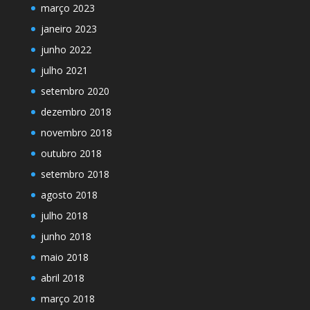
março 2023
janeiro 2023
junho 2022
julho 2021
setembro 2020
dezembro 2018
novembro 2018
outubro 2018
setembro 2018
agosto 2018
julho 2018
junho 2018
maio 2018
abril 2018
março 2018