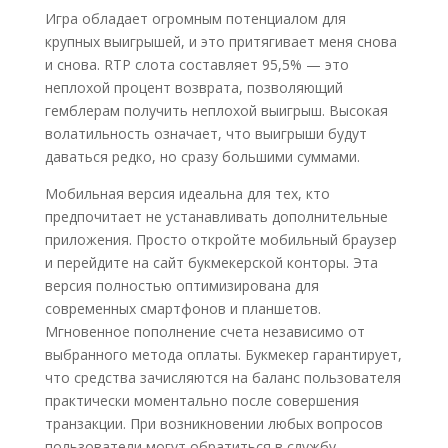
Игра обладает огромным потенциалом для
крупных выигрышей, и это притягивает меня снова
и снова. RTP слота составляет 95,5% — это
неплохой процент возврата, позволяющий
гемблерам получить неплохой выигрыш. Высокая
волатильность означает, что выигрыши будут
даваться редко, но сразу большими суммами.
Мобильная версия идеальна для тех, кто
предпочитает не устанавливать дополнительные
приложения. Просто откройте мобильный браузер
и перейдите на сайт букмекерской конторы. Эта
версия полностью оптимизирована для
современных смартфонов и планшетов.
Мгновенное пополнение счета независимо от
выбранного метода оплаты. Букмекер гарантирует,
что средства зачисляются на баланс пользователя
практически моментально после совершения
транзакции. При возникновении любых вопросов
пользователи могут обратиться в службу