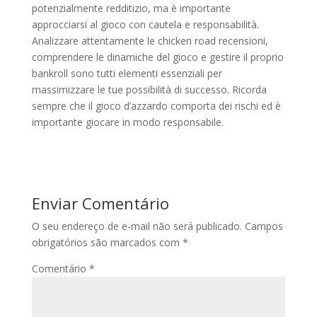
potenzialmente redditizio, ma è importante
approcciarsi al gioco con cautela e responsabilità.
Analizzare attentamente le chicken road recensioni,
comprendere le dinamiche del gioco e gestire il proprio
bankroll sono tutti elementi essenziali per
massimizzare le tue possibilità di successo. Ricorda
sempre che il gioco d’azzardo comporta dei rischi ed è
importante giocare in modo responsabile.
Enviar Comentário
O seu endereço de e-mail não será publicado.
Campos
obrigatórios são marcados com
*
Comentário
*