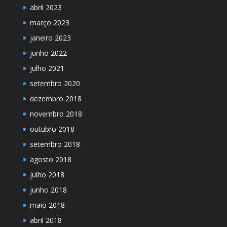
abril 2023
março 2023
janeiro 2023
junho 2022
julho 2021
setembro 2020
dezembro 2018
novembro 2018
outubro 2018
setembro 2018
agosto 2018
julho 2018
junho 2018
maio 2018
abril 2018