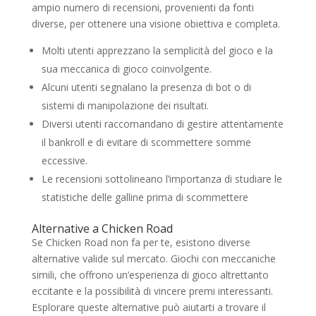
ampio numero di recensioni, provenienti da fonti
diverse, per ottenere una visione obiettiva e completa.
Molti utenti apprezzano la semplicità del gioco e la
sua meccanica di gioco coinvolgente.
Alcuni utenti segnalano la presenza di bot o di
sistemi di manipolazione dei risultati.
Diversi utenti raccomandano di gestire attentamente
il bankroll e di evitare di scommettere somme
eccessive.
Le recensioni sottolineano l’importanza di studiare le
statistiche delle galline prima di scommettere
Alternative a Chicken Road
Se Chicken Road non fa per te, esistono diverse
alternative valide sul mercato. Giochi con meccaniche
simili, che offrono un’esperienza di gioco altrettanto
eccitante e la possibilità di vincere premi interessanti.
Esplorare queste alternative può aiutarti a trovare il