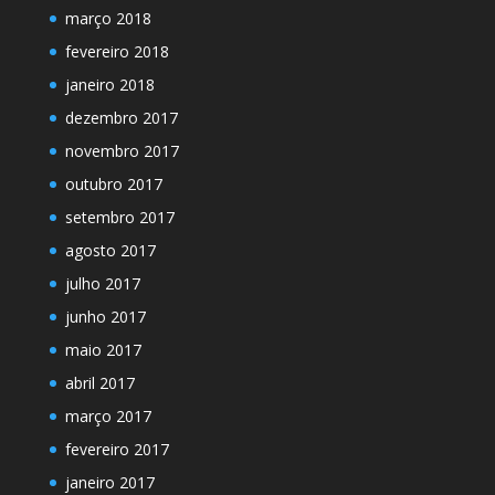
março 2018
fevereiro 2018
janeiro 2018
dezembro 2017
novembro 2017
outubro 2017
setembro 2017
agosto 2017
julho 2017
junho 2017
maio 2017
abril 2017
março 2017
fevereiro 2017
janeiro 2017