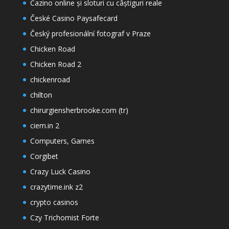
Cazino online și sloturi cu câștiguri reale
České Casino Paysafecard
Český profesionální fotograf v Praze
Chicken Road
Chicken Road 2
chickenroad
chilton
chirurgiensherbrooke.com (tr)
ciem.in 2
Computers, Games
Corgibet
Crazy Luck Casino
crazytime.ink z2
crypto casinos
Czy Trichomist Forte