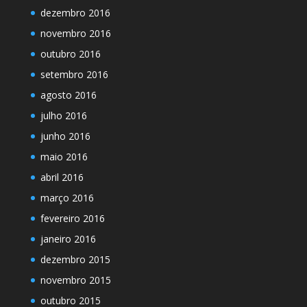
dezembro 2016
novembro 2016
outubro 2016
setembro 2016
agosto 2016
julho 2016
junho 2016
maio 2016
abril 2016
março 2016
fevereiro 2016
janeiro 2016
dezembro 2015
novembro 2015
outubro 2015