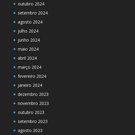
outubro 2024
setembro 2024
agosto 2024
julho 2024
junho 2024
maio 2024
abril 2024
março 2024
fevereiro 2024
janeiro 2024
dezembro 2023
novembro 2023
outubro 2023
setembro 2023
agosto 2023