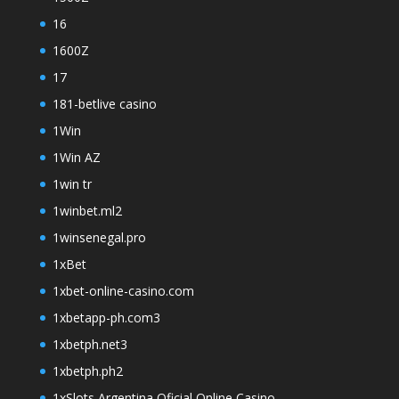
16
1600Z
17
181-betlive casino
1Win
1Win AZ
1win tr
1winbet.ml2
1winsenegal.pro
1xBet
1xbet-online-casino.com
1xbetapp-ph.com3
1xbetph.net3
1xbetph.ph2
1xSlots Argentina Oficial Online Casino