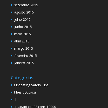
setembro 2015
agosto 2015
julho 2015
junho 2015
maio 2015
abril 2015
março 2015
fevereiro 2015
janeiro 2015
Categorias
! Boosting Safety Tips
! Без рубрики
1
1_lapapillote08.com_10000