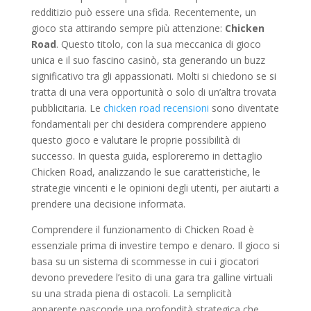
redditizio può essere una sfida. Recentemente, un
gioco sta attirando sempre più attenzione:
Chicken
Road
. Questo titolo, con la sua meccanica di gioco
unica e il suo fascino casinò, sta generando un buzz
significativo tra gli appassionati. Molti si chiedono se si
tratta di una vera opportunità o solo di un’altra trovata
pubblicitaria. Le
chicken road recensioni
sono diventate
fondamentali per chi desidera comprendere appieno
questo gioco e valutare le proprie possibilità di
successo. In questa guida, esploreremo in dettaglio
Chicken Road, analizzando le sue caratteristiche, le
strategie vincenti e le opinioni degli utenti, per aiutarti a
prendere una decisione informata.
Comprendere il funzionamento di Chicken Road è
essenziale prima di investire tempo e denaro. Il gioco si
basa su un sistema di scommesse in cui i giocatori
devono prevedere l’esito di una gara tra galline virtuali
su una strada piena di ostacoli. La semplicità
apparente nasconde una profondità strategica che