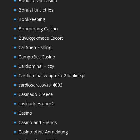
Bonus Crab Casino
BonusHunt et les
Bookkeeping
Boomerang Casino
Büyükçekmece Escort
Cai Shen Fishing
CampoBet Casino
Cardiominal – czy
Cardiominal w apteka-24online.pl
cardiosaratov.ru 4003
Casinado Greece
casinadoes.com2
Casino
Casino and Friends
Casino ohne Anmeldung