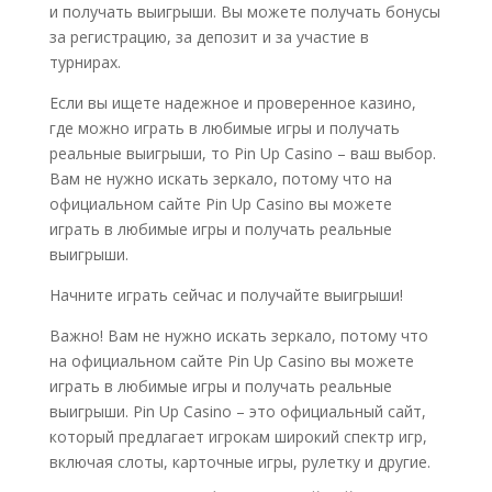
и получать выигрыши. Вы можете получать бонусы
за регистрацию, за депозит и за участие в
турнирах.
Если вы ищете надежное и проверенное казино,
где можно играть в любимые игры и получать
реальные выигрыши, то Pin Up Casino – ваш выбор.
Вам не нужно искать зеркало, потому что на
официальном сайте Pin Up Casino вы можете
играть в любимые игры и получать реальные
выигрыши.
Начните играть сейчас и получайте выигрыши!
Важно! Вам не нужно искать зеркало, потому что
на официальном сайте Pin Up Casino вы можете
играть в любимые игры и получать реальные
выигрыши. Pin Up Casino – это официальный сайт,
который предлагает игрокам широкий спектр игр,
включая слоты, карточные игры, рулетку и другие.