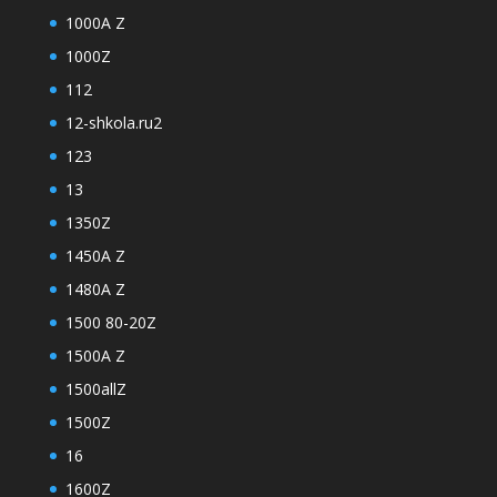
1000A Z
1000Z
112
12-shkola.ru2
123
13
1350Z
1450A Z
1480A Z
1500 80-20Z
1500A Z
1500allZ
1500Z
16
1600Z