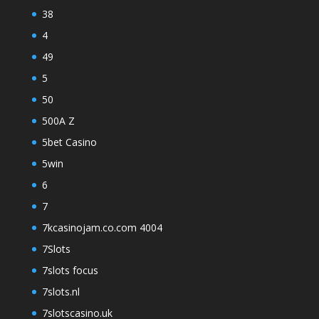
38
4
49
5
50
500A Z
5bet Casino
5win
6
7
7kcasinojam.co.com 4004
7Slots
7slots focus
7slots.nl
7slotscasino.uk