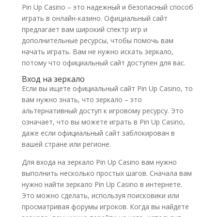
Pin Up Casino – это надежный и безопасный способ
играть в онлайн-казино. Официальный сайт
предлагает вам широкий спектр игр и
дополнительные ресурсы, чтобы помочь вам
начать играть. Вам не нужно искать зеркало,
потому что официальный сайт доступен для вас.
Вход на зеркало
Если вы ищете официальный сайт Pin Up Casino, то
вам нужно знать, что зеркало – это
альтернативный доступ к игровому ресурсу. Это
означает, что вы можете играть в Pin Up Casino,
даже если официальный сайт заблокирован в
вашей стране или регионе.
Для входа на зеркало Pin Up Casino вам нужно
выполнить несколько простых шагов. Сначала вам
нужно найти зеркало Pin Up Casino в интернете.
Это можно сделать, используя поисковики или
просматривая форумы игроков. Когда вы найдете