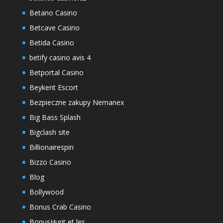
Betano Casino
Betcave Casino
Betida Casino
betify casino avis 4
Betportal Casino
Beykent Escort
Bezpieczne zakupy Nemanex
Big Bass Splash
Bigclash site
Billionairespin
Bizzo Casino
Blog
Bollywood
Bonus Crab Casino
BonusHunt et les