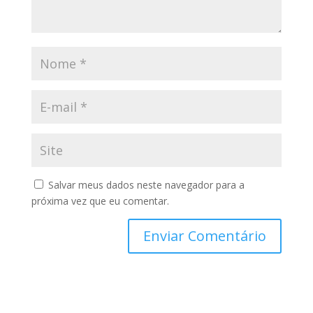
Salvar meus dados neste navegador para a
próxima vez que eu comentar.