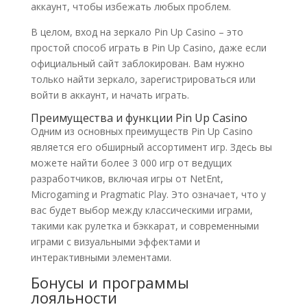
аккаунт, чтобы избежать любых проблем.
В целом, вход на зеркало Pin Up Casino – это
простой способ играть в Pin Up Casino, даже если
официальный сайт заблокирован. Вам нужно
только найти зеркало, зарегистрироваться или
войти в аккаунт, и начать играть.
Преимущества и функции Pin Up Casino
Одним из основных преимуществ Pin Up Casino
является его обширный ассортимент игр. Здесь вы
можете найти более 3 000 игр от ведущих
разработчиков, включая игры от NetEnt,
Microgaming и Pragmatic Play. Это означает, что у
вас будет выбор между классическими играми,
такими как рулетка и бэккарат, и современными
играми с визуальными эффектами и
интерактивными элементами.
Бонусы и программы
лояльности