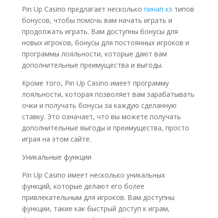
Pin Up Casino предлагает несколько
пинап кз
типов
бонусов, чтобы помочь вам начать играть и
продолжать играть. Вам доступны бонусы для
новых игроков, бонусы для постоянных игроков и
программы лояльности, которые дают вам
дополнительные преимущества и выгоды.
Кроме того, Pin Up Casino имеет программу
лояльности, которая позволяет вам зарабатывать
очки и получать бонусы за каждую сделанную
ставку. Это означает, что вы можете получать
дополнительные выгоды и преимущества, просто
играя на этом сайте.
Уникальные функции
Pin Up Casino имеет несколько уникальных
функций, которые делают его более
привлекательным для игроков. Вам доступны
функции, такие как быстрый доступ к играм,