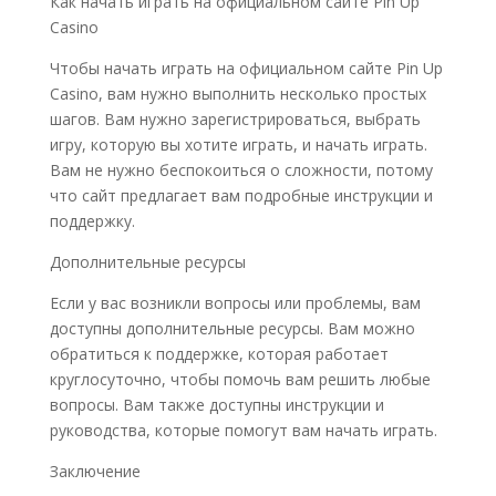
Как начать играть на официальном сайте Pin Up
Casino
Чтобы начать играть на официальном сайте Pin Up
Casino, вам нужно выполнить несколько простых
шагов. Вам нужно зарегистрироваться, выбрать
игру, которую вы хотите играть, и начать играть.
Вам не нужно беспокоиться о сложности, потому
что сайт предлагает вам подробные инструкции и
поддержку.
Дополнительные ресурсы
Если у вас возникли вопросы или проблемы, вам
доступны дополнительные ресурсы. Вам можно
обратиться к поддержке, которая работает
круглосуточно, чтобы помочь вам решить любые
вопросы. Вам также доступны инструкции и
руководства, которые помогут вам начать играть.
Заключение