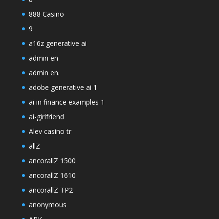
888 Casino
9
a16z generative ai
admin en
admin en.
adobe generative ai 1
ai in finance examples 1
ai-girlfriend
Alev casino tr
allZ
ancorallZ 1500
ancorallZ 1610
ancorallZ TP2
anonymous