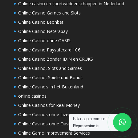
Online casino en sportweddenschappen in Nederland
Online Casino Games and Slots
Online Casino Leonbet
Online Casino Neterapay
Online Casino ohne OASIS
Online Casino Paysafecard 10€
Online Casino Zonder IDIN en CRUKS
Online Casino, Slots and Games
Online Casino, Spiele und Bonus
Online Casino’s in het Buitenland
online casinos
Online Casinos for Real Money
Online Casinos ohne Lizenz
Falar agora com um
Online Casinos ohne Oasis
Representante
Online Game Improvement Services