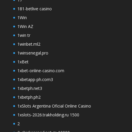
181-betlive casino
1Win
1Win AZ
1win tr
1winbet.ml2
1winsenegal.pro
1xBet
1xbet-online-casino.com
1xbetapp-ph.com3
1xbetph.net3
1xbetph.ph2
1xSlots Argentina Oficial Online Casino
1xslots-2026.trakholding.ru 1500
2