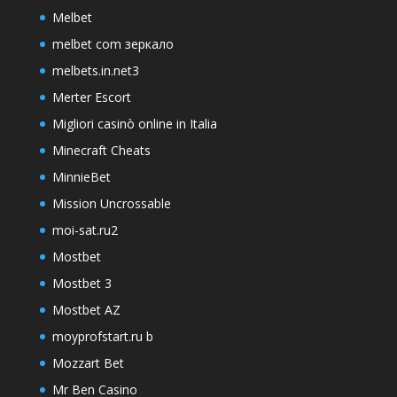
Melbet
melbet com зеркало
melbets.in.net3
Merter Escort
Migliori casinò online in Italia
Minecraft Cheats
MinnieBet
Mission Uncrossable
moi-sat.ru2
Mostbet
Mostbet 3
Mostbet AZ
moyprofstart.ru b
Mozzart Bet
Mr Ben Casino