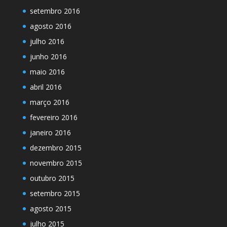
setembro 2016
agosto 2016
julho 2016
junho 2016
maio 2016
abril 2016
março 2016
fevereiro 2016
janeiro 2016
dezembro 2015
novembro 2015
outubro 2015
setembro 2015
agosto 2015
julho 2015