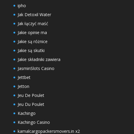
ipho
Jak Detoxil Water
Jak łączyć maść
Jakie opinie ma
Jakie są różnice
Jakie są skutki
Jakie składniki zawiera
JasminSlots Casino
Jettbet
Jetton
Jeu De Poulet
Jeu Du Poulet
Kachingo
Kachingo Casino
kamalcargopackersmovers.in x2