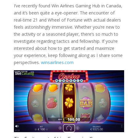
I’ve recently found Win Airlines Gaming Hub in Canada,
and it’s been quite a eye-opener. The encounter of
real-time 21 and Wheel of Fortune with actual dealers
feels astonishingly immersive. Whether you’re new to
the activity or a seasoned player, there’s so much to
investigate regarding tactics and fellowship. If you’re
interested about how to get started and maximize
your experience, keep following along as I share some
perspectives.
winsairlines.com