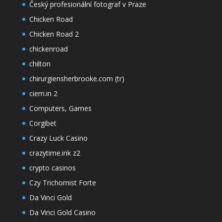
Český profesionální fotograf v Praze
Chicken Road
Chicken Road 2
chickenroad
chilton
chirurgiensherbrooke.com (tr)
ciem.in 2
Computers, Games
Corgibet
Crazy Luck Casino
crazytime.ink z2
crypto casinos
Czy Trichomist Forte
Da Vinci Gold
Da Vinci Gold Casino