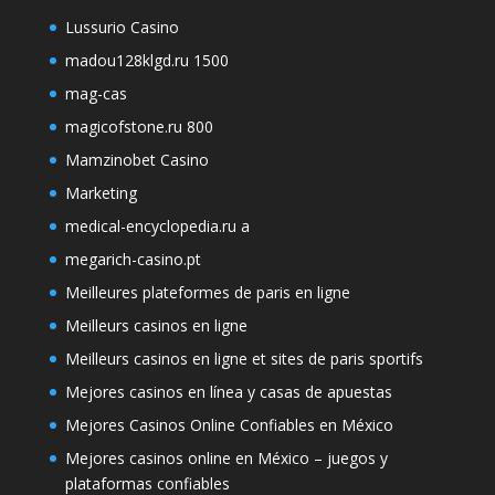
Lussurio Casino
madou128klgd.ru 1500
mag-cas
magicofstone.ru 800
Mamzinobet Casino
Marketing
medical-encyclopedia.ru a
megarich-casino.pt
Meilleures plateformes de paris en ligne
Meilleurs casinos en ligne
Meilleurs casinos en ligne et sites de paris sportifs
Mejores casinos en línea y casas de apuestas
Mejores Casinos Online Confiables en México
Mejores casinos online en México – juegos y
plataformas confiables