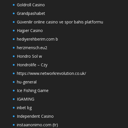
Goldroll Casino
Grandpashabet
Güvenilir online casino ve spor bahis platformu
Hajper Casino
hediyerehberim.com b
herzmensch.eu2
Hondro Sol w
Hondrolife – Czy
https://www.networkrevolution.co.uk/
hu-general
Ice Fishing Game
IGAMING
inbet bg
Independent Casino
instaanonimo.com (tr)