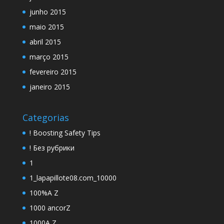
junho 2015
maio 2015
abril 2015
março 2015
fevereiro 2015
janeiro 2015
Categorias
! Boosting Safety Tips
! Без рубрики
1
1_lapapillote08.com_10000
100%A Z
1000 ancorZ
1000A Z