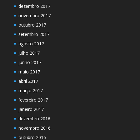
dezembro 2017
novembro 2017
outubro 2017
setembro 2017
agosto 2017
julho 2017
junho 2017
maio 2017
abril 2017
março 2017
fevereiro 2017
janeiro 2017
dezembro 2016
novembro 2016
outubro 2016