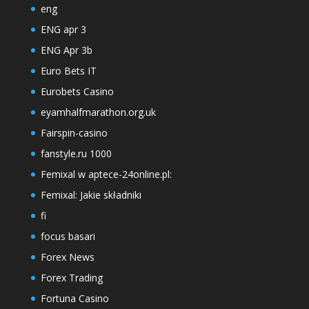
eng
ENG apr 3
ENG Apr 3b
Euro Bets IT
Eurobets Casino
eyamhalfmarathon.org.uk
Fairspin-casino
fanstyle.ru 1000
Femixal w aptece-24online.pl:
Femixal: Jakie składniki
fi
focus basari
Forex News
Forex Trading
Fortuna Casino