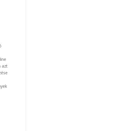
ó
line
 azt
zése
nyek