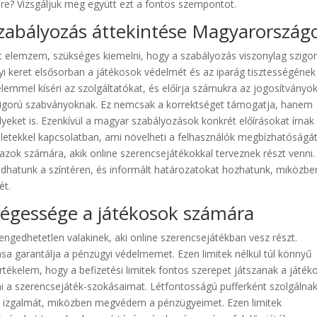
re? Vizsgáljuk meg együtt ezt a fontos szempontot.
szabályozás áttekintése Magyarország
 elemzem, szükséges kiemelni, hogy a szabályozás viszonylag szigor
i keret elsősorban a játékosok védelmét és az iparág tisztességének
lemmel kíséri az szolgáltatókat, és előírja számukra az jogosítványo
szigorú szabványoknak. Ez nemcsak a korrektséget támogatja, hanem
lyeket is. Ezenkívül a magyar szabályozások konkrét előírásokat írnak
etekkel kapcsolatban, ami növelheti a felhasználók megbízhatóságát
zok számára, akik online szerencsejátékokkal terveznek részt venni.
hatunk a színtéren, és informált határozatokat hozhatunk, miközbe
ét.
kségessége a játékosok számára
engedhetetlen valakinek, aki online szerencsejátékban vesz részt.
sa garantálja a pénzügyi védelmemet. Ezen limitek nélkül túl könnyű
rtékelem, hogy a befizetési limitek fontos szerepet játszanak a játék
ani a szerencsejáték-szokásaimat. Létfontosságú pufferként szolgálnak
k izgalmát, miközben megvédem a pénzügyeimet. Ezen limitek