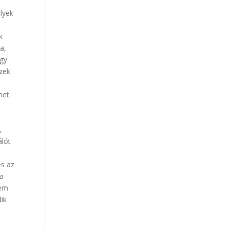
elyek
k
a,
úgy
zek
met.
,
álót
és az
zi
nem
dik