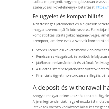
tudása megengedi, hogy magabiztosan élvezze az
szabályozási követelmények betartását.
https:/
Felügyelet és kompatibilitás
A tisztességes játékmenet és a előírások betartá
magyar szerencsejáték-környezetet. Funkciójuk 
kompatibilitási stratégiákat hajtanak végre, am
szempont, amelyre ezek a szervek koncentrálna
Szoros licencelési követelmények érvényesít
Rendszeres vizsgálatok és auditok lefolytatás
Játékosok reklamációinak és vitáinak felülvizs
A tudatos szerencsejáték-szabályzatok betar
Financiális ügylet monitorozása a illegális p
A deposit és withdrawal ha
Ahogy a magyar online kaszinók területét figyele
A jelenlegi tendenciák nagy elmozdulást mutatnak
játékosok változó kockázatvállalási készségéhe