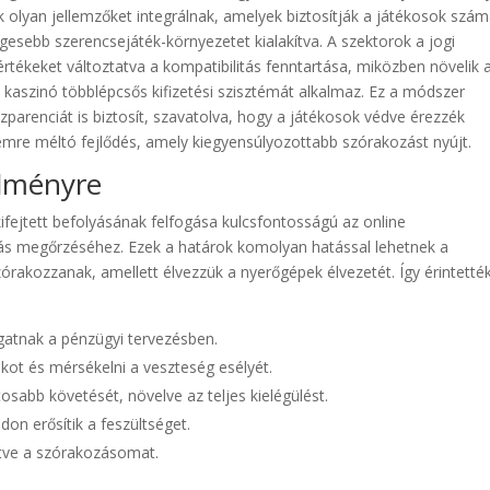
ók olyan jellemzőket integrálnak, amelyek biztosítják a játékosok szám
esebb szerencsejáték-környezetet kialakítva. A szektorok a jogi
értékeket változtatva a kompatibilitás fenntartása, miközben növelik 
 kaszinó többlépcsős kifizetési szisztémát alkalmaz. Ez a módszer
renciát is biztosít, szavatolva, hogy a játékosok védve érezzék
lemre méltó fejlődés, amely kiegyensúlyozottabb szórakozást nyújt.
élményre
 kifejtett befolyásának felfogása kulcsfontosságú az online
ás megőrzéséhez. Ezek a határok komolyan hatással lehetnek a
órakozzanak, amellett élvezzük a nyerőgépek élvezetét. Így érintetté
gatnak a pénzügyi tervezésben.
ékot és mérsékelni a veszteség esélyét.
abb követését, növelve az teljes kielégülést.
don erősítik a feszültséget.
ztve a szórakozásomat.