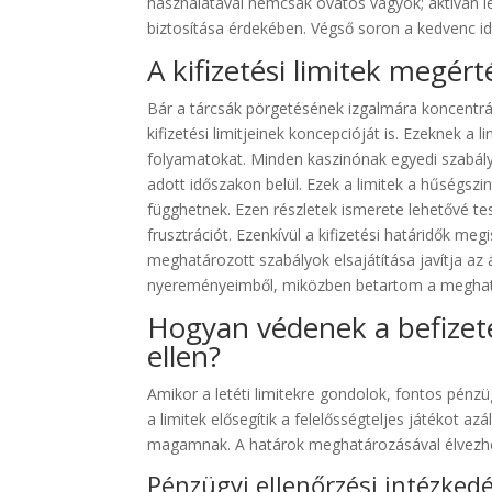
használatával nemcsak óvatos vagyok; aktívan l
biztosítása érdekében. Végső soron a kedvenc i
A kifizetési limitek megé
Bár a tárcsák pörgetésének izgalmára koncentr
kifizetési limitjeinek koncepcióját is. Ezeknek 
folyamatokat. Minden kaszinónak egyedi szabál
adott időszakon belül. Ezek a limitek a hűségszi
függhetnek. Ezen részletek ismerete lehetővé t
frusztrációt. Ezenkívül a kifizetési határidők meg
meghatározott szabályok elsajátítása javítja az
nyereményeimből, miközben betartom a meghatá
Hogyan védenek a befizeté
ellen?
Amikor a letéti limitekre gondolok, fontos pénz
a limitek elősegítik a felelősségteljes játékot a
magamnak. A határok meghatározásával élvezhet
Pénzügyi ellenőrzési intézked