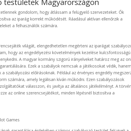
ító testületek Magyarországon
etetlennek gondolom, hogy átlássam a felügyelő szervezeteket. Ők
ztosítva az iparág korrekt működését. Ráadásul aktívan ellenőrzik a
teleket a felhasználók számára.
encsejáték világát, elengedhetetlen megérteni az iparágat szabályoz
ltam, hogy az engedélyezési követelmények kezelése kulcsfontosságú
ékenykedni. A magyar kormány szigorú irányelveket határoz meg az on
 garantálására. Ezek a szabályok nemcsak a játékosokat védik, hanem
ek a szabályozási előírásoknak. Például az érvényes engedély megszer
form számára, amely legálisan kíván működni. Ezen szabályozások
lgáltatókat válasszon, és javítja az általános játékélményt. A törvé
zze az online szerencsejátékot, minden lépésnél biztosítva a
ásának garantálása érdekében számos szabályozó testület felügyeli a