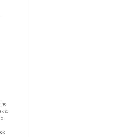
,
line
m azt
se
yok