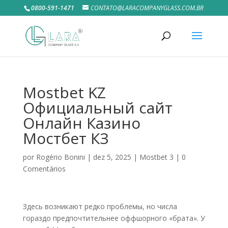
0800-591-1471
CONTATO@LARACOMPANYGLASS.COM.BR
Mostbet KZ
Официальный сайт
Онлайн Казино
Мостбет КЗ
por
Rogério Bonini
|
dez 5, 2025
|
Mostbet 3
|
0
Comentários
Здесь возникают редко проблемы, но числа
гораздо предпочтительнее оффшорного «брата». У