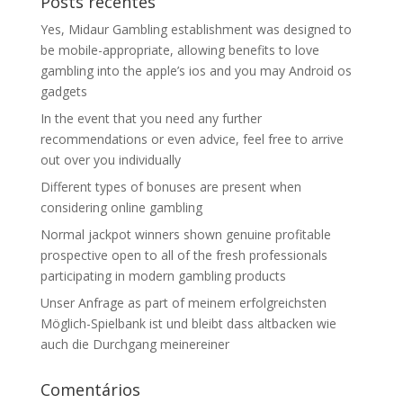
Posts recentes
Yes, Midaur Gambling establishment was designed to
be mobile-appropriate, allowing benefits to love
gambling into the apple’s ios and you may Android os
gadgets
In the event that you need any further
recommendations or even advice, feel free to arrive
out over you individually
Different types of bonuses are present when
considering online gambling
Normal jackpot winners shown genuine profitable
prospective open to all of the fresh professionals
participating in modern gambling products
Unser Anfrage as part of meinem erfolgreichsten
Möglich-Spielbank ist und bleibt dass altbacken wie
auch die Durchgang meinereiner
Comentários