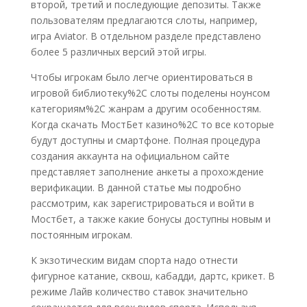
второй, третий и последующие депозиты. Также
пользователям предлагаются слоты, например,
игра Aviator. В отдельном разделе представлено
более 5 различных версий этой игры.
Чтобы игрокам было легче ориентироваться в
игровой библиотеку%2C слоты поделены ноунсом
категориям%2C жанрам а другим особенностям.
Когда скачать МостБет казино%2C то все которые
будут доступны и смартфоне. Полная процедура
создания аккаунта на официальном сайте
представляет заполнение анкеты а прохождение
верификации. В данной статье мы подробно
рассмотрим, как зарегистрироваться и войти в
Мостбет, а также какие бонусы доступны новым и
постоянным игрокам.
К экзотическим видам спорта надо отнести
фигурное катание, сквош, кабадди, дартс, крикет. В
режиме Лайв количество ставок значительно