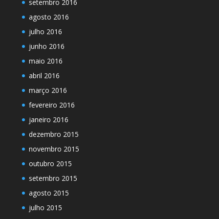
setembro 2016
agosto 2016
julho 2016
junho 2016
maio 2016
abril 2016
março 2016
fevereiro 2016
janeiro 2016
dezembro 2015
novembro 2015
outubro 2015
setembro 2015
agosto 2015
julho 2015