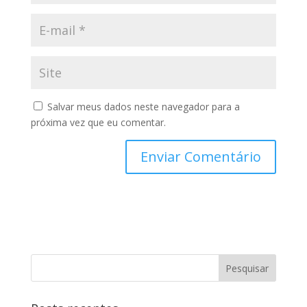
Salvar meus dados neste navegador para a
próxima vez que eu comentar.