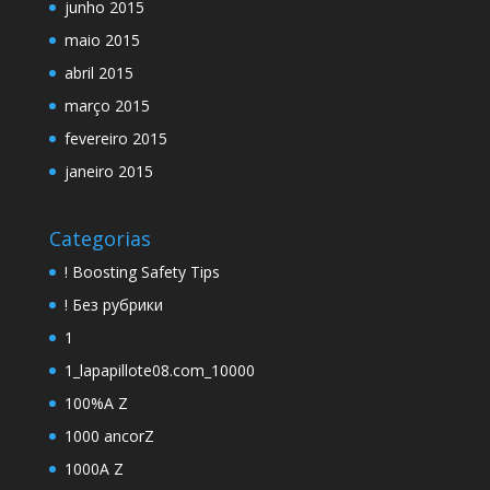
junho 2015
maio 2015
abril 2015
março 2015
fevereiro 2015
janeiro 2015
Categorias
! Boosting Safety Tips
! Без рубрики
1
1_lapapillote08.com_10000
100%A Z
1000 ancorZ
1000A Z