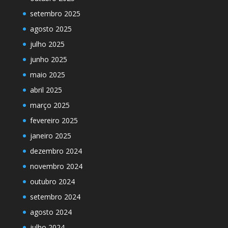
setembro 2025
agosto 2025
julho 2025
junho 2025
maio 2025
abril 2025
março 2025
fevereiro 2025
janeiro 2025
dezembro 2024
novembro 2024
outubro 2024
setembro 2024
agosto 2024
julho 2024