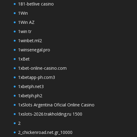
181-betlive casino
1Win
1Win AZ
1win tr
1winbet.ml2
1winsenegal.pro
1xBet
1xbet-online-casino.com
1xbetapp-ph.com3
1xbetph.net3
1xbetph.ph2
1xSlots Argentina Oficial Online Casino
1xslots-2026.trakholding.ru 1500
2
2_chickenroad.net.gr_10000