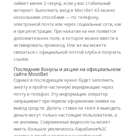
займет менее 2 секунд, если у вас стабильный
интернет. Выполнить вход в Мостбет КЗ можно
несколькими способами — по телефону,
электронной почте или через социальные сети, как
и при регистрации. При нажатии на нее появится
дополнительное поле, в которое можно ввести и
активировать промокод. Или же вы можете
связаться с официальной почтой клуба и получить
ссылки.
Последние бонусы и акции на официальном
сайте MostBet
Однако в последующем нужно будет заполнить
анкету и пройти частичную верификацию через
почту и телефон. Эту информацию оператор
запрашивает при первом оформлении заявки на
вывод средств. Делать ставки на тенге и выводить
деньги могут только настоящие пользователи, а
не анонимы. Современные видеослоты может
иметь большое увеличилось барабанов%2C
активных линий и возможных комбинаций