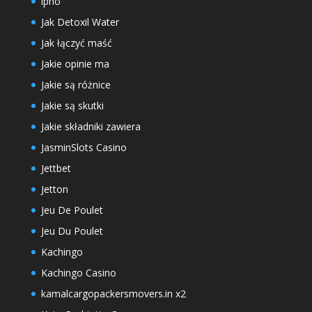
ipho
Jak Detoxil Water
Jak łączyć maść
Jakie opinie ma
Jakie są różnice
Jakie są skutki
Jakie składniki zawiera
JasminSlots Casino
Jettbet
Jetton
Jeu De Poulet
Jeu Du Poulet
Kachingo
Kachingo Casino
kamalcargopackersmovers.in x2