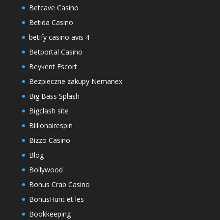
Betcave Casino
Betida Casino
betify casino avis 4
Betportal Casino
Beykent Escort
Bezpieczne zakupy Nemanex
Big Bass Splash
Bigclash site
Billionairespin
Bizzo Casino
Blog
Bollywood
Bonus Crab Casino
BonusHunt et les
Bookkeeping