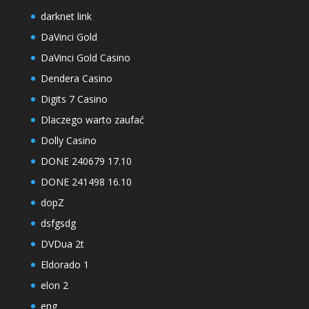
darknet link
DaVinci Gold
DaVinci Gold Casino
Dendera Casino
Digits 7 Casino
Dlaczego warto zaufać
Dolly Casino
DONE 240679 17.10
DONE 241498 16.10
dopZ
dsfgsdg
DVDua 2t
Eldorado 1
elon 2
eng