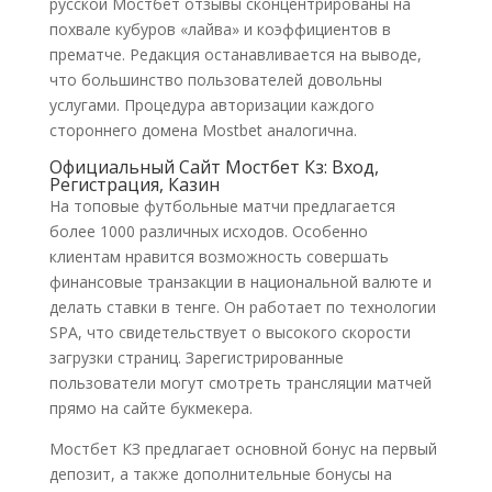
русской Мостбет отзывы сконцентрированы на
похвале кубуров «лайва» и коэффициентов в
прематче. Редакция останавливается на выводе,
что большинство пользователей довольны
услугами. Процедура авторизации каждого
стороннего домена Mostbet аналогична.
Официальный Сайт Мостбет Кз: Вход,
Регистрация, Казин
На топовые футбольные матчи предлагается
более 1000 различных исходов. Особенно
клиентам нравится возможность совершать
финансовые транзакции в национальной валюте и
делать ставки в тенге. Он работает по технологии
SPA, что свидетельствует о высокого скорости
загрузки страниц. Зарегистрированные
пользователи могут смотреть трансляции матчей
прямо на сайте букмекера.
Мостбет КЗ предлагает основной бонус на первый
депозит, а также дополнительные бонусы на