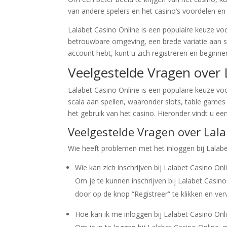
van andere spelers en het casino’s voordelen en
Lalabet Casino Online is een populaire keuze voo
betrouwbare omgeving, een brede variatie aan s
account hebt, kunt u zich registreren en beginne
Veelgestelde Vragen over 
Lalabet Casino Online is een populaire keuze vo
scala aan spellen, waaronder slots, table game
het gebruik van het casino. Hieronder vindt u ee
Veelgestelde Vragen over Lala
Wie heeft problemen met het inloggen bij Lalabe
Wie kan zich inschrijven bij Lalabet Casino Onl
Om je te kunnen inschrijven bij Lalabet Casi
door op de knop “Registreer” te klikken en ver
Hoe kan ik me inloggen bij Lalabet Casino Onl