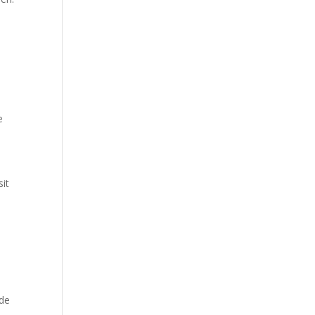
e
it
 de