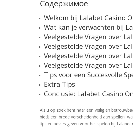
Содержимое
Welkom bij Lalabet Casino O
Wat kan je verwachten bij L
Veelgestelde Vragen over La
Veelgestelde Vragen over La
Veelgestelde Vragen over La
Veelgestelde Vragen over Lal
Tips voor een Succesvolle Sp
Extra Tips
Conclusie: Lalabet Casino On
Als u op zoek bent naar een veilig en betrouwba
biedt een brede verscheidenheid aan spellen, waa
tips en advies geven voor het spelen bij Lalabet 