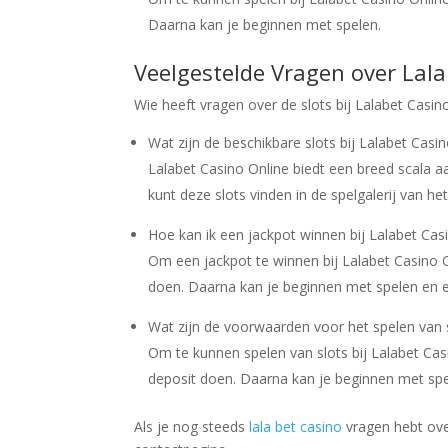
Daarna kan je beginnen met spelen.
Veelgestelde Vragen over Lala
Wie heeft vragen over de slots bij Lalabet Casino
Wat zijn de beschikbare slots bij Lalabet Casi
Lalabet Casino Online biedt een breed scala aan
kunt deze slots vinden in de spelgalerij van het
Hoe kan ik een jackpot winnen bij Lalabet Cas
Om een jackpot te winnen bij Lalabet Casino 
doen. Daarna kan je beginnen met spelen en 
Wat zijn de voorwaarden voor het spelen van s
Om te kunnen spelen van slots bij Lalabet Ca
deposit doen. Daarna kan je beginnen met spe
Als je nog steeds
lala bet casino
vragen hebt ove