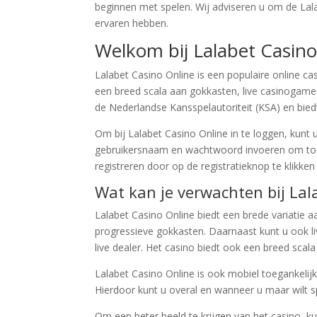
beginnen met spelen. Wij adviseren u om de Lal
ervaren hebben.
Welkom bij Lalabet Casino
Lalabet Casino Online is een populaire online c
een breed scala aan gokkasten, live casinogames
de Nederlandse Kansspelautoriteit (KSA) en bied
Om bij Lalabet Casino Online in te loggen, kunt 
gebruikersnaam en wachtwoord invoeren om toega
registreren door op de registratieknop te klikken 
Wat kan je verwachten bij Lal
Lalabet Casino Online biedt een brede variatie 
progressieve gokkasten. Daarnaast kunt u ook li
live dealer. Het casino biedt ook een breed scal
Lalabet Casino Online is ook mobiel toegankelijk 
Hierdoor kunt u overal en wanneer u maar wilt sp
Om een beter beeld te krijgen van het casino, ku