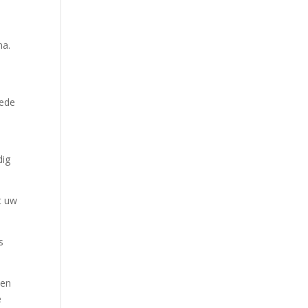
na.
oede
,
dig
t uw
s
len
e