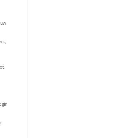
n uw
ent,
n
tot
ogin
n