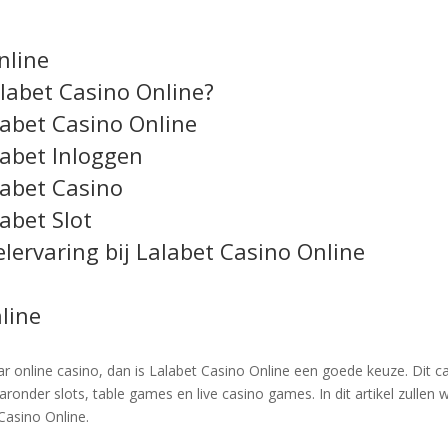
nline
alabet Casino Online?
labet Casino Online
labet Inloggen
labet Casino
abet Slot
elervaring bij Lalabet Casino Online
line
ar online casino, dan is Lalabet Casino Online een goede keuze. Dit c
ronder slots, table games en live casino games. In dit artikel zullen 
Casino Online.