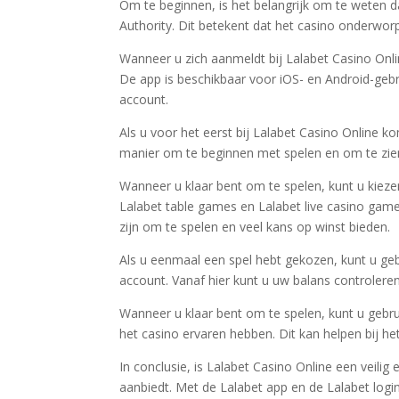
Om te beginnen, is het belangrijk om te weten d
Authority. Dit betekent dat het casino onderworp
Wanneer u zich aanmeldt bij Lalabet Casino Onli
De app is beschikbaar voor iOS- en Android-geb
account.
Als u voor het eerst bij Lalabet Casino Online 
manier om te beginnen met spelen en om te zien
Wanneer u klaar bent om te spelen, kunt u kieze
Lalabet table games en Lalabet live casino game
zijn om te spelen en veel kans op winst bieden.
Als u eenmaal een spel hebt gekozen, kunt u ge
account. Vanaf hier kunt u uw balans controleren
Wanneer u klaar bent om te spelen, kunt u gebr
het casino ervaren hebben. Dit kan helpen bij he
In conclusie, is Lalabet Casino Online een veili
aanbiedt. Met de Lalabet app en de Lalabet logi