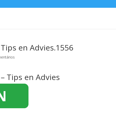
 Tips en Advies.1556
entários
 – Tips en Advies
N