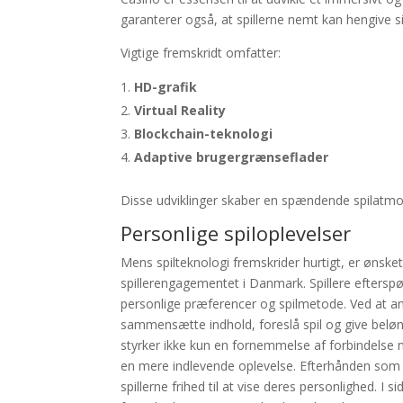
garanterer også, at spillerne nemt kan hengive si
Vigtige fremskridt omfatter:
HD-grafik
Virtual Reality
Blockchain-teknologi
Adaptive brugergrænseflader
Disse udviklinger skaber en spændende spilatmosf
Personlige spiloplevelser
Mens spilteknologi fremskrider hurtigt, er ønsket
spillerengagementet i Danmark. Spillere eftersp
personlige præferencer og spilmetode. Ved at a
sammensætte indhold, foreslå spil og give belønn
styrker ikke kun en fornemmelse af forbindelse 
en mere indlevende oplevelse. Efterhånden som t
spillerne frihed til at vise deres personlighed. I 