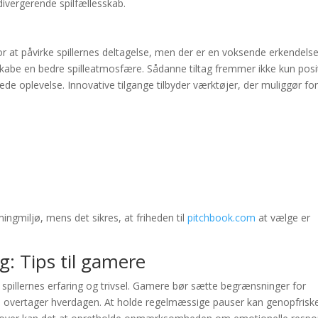
 divergerende spilfællesskab.
or at påvirke spillernes deltagelse, men der er en voksende erkendelse
at skabe en bedre spilleatmosfære. Sådanne tiltag fremmer ikke kun posi
e oplevelse. Innovative tilgange tilbyder værktøjer, der muliggør fo
mingmiljø, mens det sikres, at friheden til
pitchbook.com
at vælge er
g: Tips til gamere
re spillernes erfaring og trivsel. Gamere bør sætte begrænsninger for
 end overtager hverdagen. At holde regelmæssige pauser kan genopfrisk