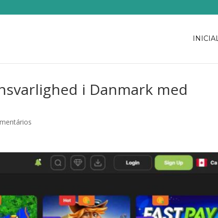
INICIA
nsvarlighed i Danmark med
mentários