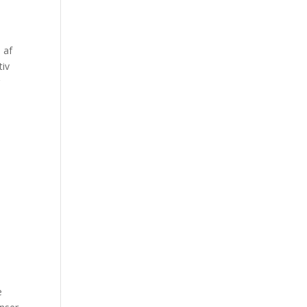
 af
tiv
r
e