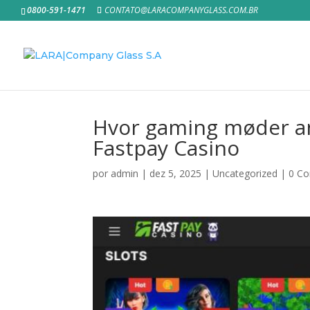
0800-591-1471
CONTATO@LARACOMPANYGLASS.COM.BR
Hvor gaming møder a
Fastpay Casino
por
admin
|
dez 5, 2025
|
Uncategorized
|
0 Co