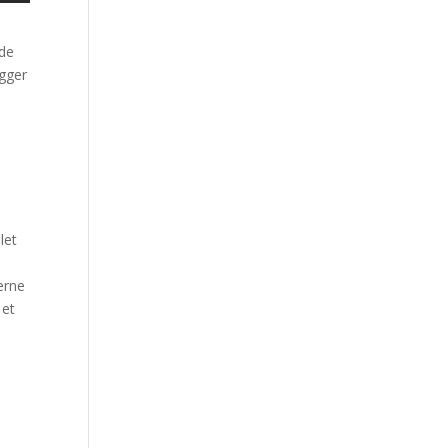
 de
igger
e
let
erne
 et