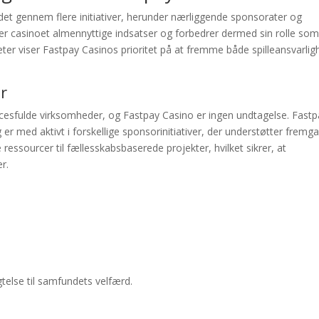
det gennem flere initiativer, herunder nærliggende sponsorater og
er casinoet almennyttige indsatser og forbedrer dermed sin rolle som
eter viser Fastpay Casinos prioritet på at fremme både spilleansvarli
r
uccesfulde virksomheder, og Fastpay Casino er ingen undtagelse. Fast
g er med aktivt i forskellige sponsorinitiativer, der understøtter fremg
ressourcer til fællesskabsbaserede projekter, hvilket sikrer, at
r.
igtelse til samfundets velfærd.