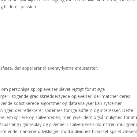
g til deres passion.
ære, der appellerer til eventyrlystne entusiaster.
 om personlige spiloplevelser blevet vigtigt for at øge
ørger i stigende grad skræddersyede oplevelser, der matcher deres
nvende sofistikerede algoritmer og dataanalyser kan systemer
inger, der reflekterer spillernes forrige adfærd og interesser. Dette
mellem spillere og spilverdenen, men giver dem også mulighed for at
ilpasning i gameplay og præmier i spilverdenen blomstrer, muliggør 
sidste ende markerer udviklingen mod individuelt tilpasset spil et væsent