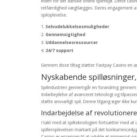
inden for det danske online spilmiljø. Dette ca
retfærdighed vægtlægges. Deres engagement afspejl
spiloplevelse.
Selvudelukkelsesmuligheder
Gennemsigtighed
Uddannelsesressourcer
24/7 support
Gennem disse tiltag støtter Fastpay Casino en ansv
Nyskabende spilløsninger, 
Spilindustrien gennemgår en forandring gennem n
Indarbejdelse af avanceret teknologi og tilpasse
støtte ansvarligt spil. Denne tilgang øger ikke ku
Indarbejdelse af revolutioner
I takt med at spilteknologien fortsætter med at 
spilleroplevelsen markant på det konkurrencedy
Casino er essensen til at udvikle et immersivt o