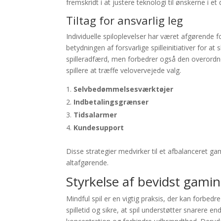
fremskridt i at justere teknologi til ønskerne i et
Tiltag for ansvarlig leg
Individuelle spiloplevelser har været afgørende f
betydningen af forsvarlige spilleinitiativer for 
spilleradfærd, men forbedrer også den overordned
spillere at træffe velovervejede valg.
Selvbedømmelsesværktøjer
Indbetalingsgrænser
Tidsalarmer
Kundesupport
Disse strategier medvirker til et afbalanceret ga
altafgørende.
Styrkelse af bevidst gamin
Mindful spil er en vigtig praksis, der kan forbed
spilletid og sikre, at spil understøtter snarere