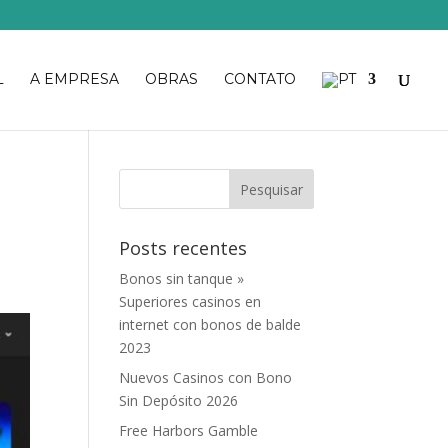
L
A EMPRESA
OBRAS
CONTATO
Posts recentes
Bonos sin tanque »
Superiores casinos en
internet con bonos de balde
2023
Nuevos Casinos con Bono
Sin Depósito 2026
Free Harbors Gamble