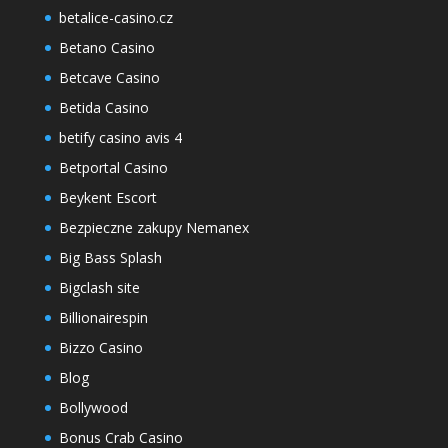
betalice-casino.cz
Betano Casino
Betcave Casino
Betida Casino
betify casino avis 4
Betportal Casino
Beykent Escort
Bezpieczne zakupy Nemanex
Big Bass Splash
Bigclash site
Billionairespin
Bizzo Casino
Blog
Bollywood
Bonus Crab Casino