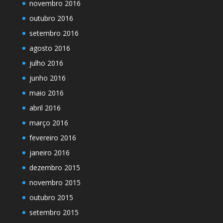
novembro 2016
outubro 2016
setembro 2016
agosto 2016
julho 2016
junho 2016
maio 2016
abril 2016
março 2016
fevereiro 2016
janeiro 2016
dezembro 2015
novembro 2015
outubro 2015
setembro 2015