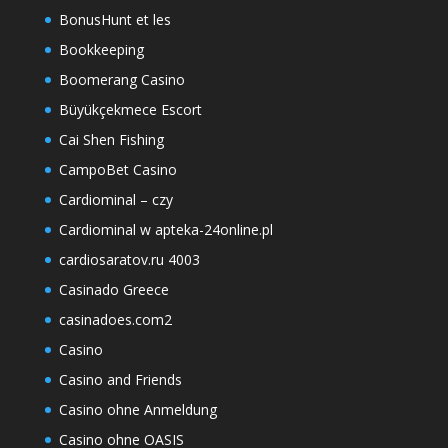
BonusHunt et les
Bookkeeping
Boomerang Casino
Büyükçekmece Escort
Cai Shen Fishing
CampoBet Casino
Cardiominal – czy
Cardiominal w apteka-24online.pl
cardiosaratov.ru 4003
Casinado Greece
casinadoes.com2
Casino
Casino and Friends
Casino ohne Anmeldung
Casino ohne OASIS