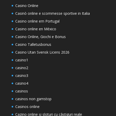
Casino Online
Casinò online e scommesse sportive in Italia
Casino online em Portugal
Casino online en México
Casino Online, Giochi e Bonus
Casino Talletusbonus
Casino Utan Svensk Licens 2026
casino1
casino2
casino3
casino4
casinos
casinos non gamstop
Casinos online
Cazino online și sloturi cu câștiguri reale