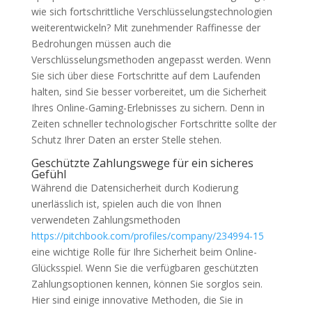
wie sich fortschrittliche Verschlüsselungstechnologien
weiterentwickeln? Mit zunehmender Raffinesse der
Bedrohungen müssen auch die
Verschlüsselungsmethoden angepasst werden. Wenn
Sie sich über diese Fortschritte auf dem Laufenden
halten, sind Sie besser vorbereitet, um die Sicherheit
Ihres Online-Gaming-Erlebnisses zu sichern. Denn in
Zeiten schneller technologischer Fortschritte sollte der
Schutz Ihrer Daten an erster Stelle stehen.
Geschützte Zahlungswege für ein sicheres
Gefühl
Während die Datensicherheit durch Kodierung
unerlässlich ist, spielen auch die von Ihnen
verwendeten Zahlungsmethoden
https://pitchbook.com/profiles/company/234994-15
eine wichtige Rolle für Ihre Sicherheit beim Online-
Glücksspiel. Wenn Sie die verfügbaren geschützten
Zahlungsoptionen kennen, können Sie sorglos sein.
Hier sind einige innovative Methoden, die Sie in