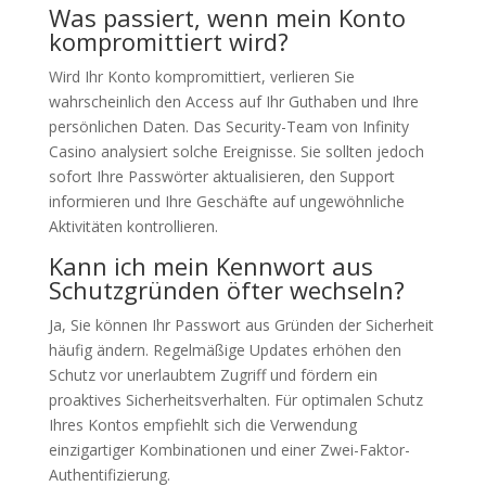
Was passiert, wenn mein Konto
kompromittiert wird?
Wird Ihr Konto kompromittiert, verlieren Sie
wahrscheinlich den Access auf Ihr Guthaben und Ihre
persönlichen Daten. Das Security-Team von Infinity
Casino analysiert solche Ereignisse. Sie sollten jedoch
sofort Ihre Passwörter aktualisieren, den Support
informieren und Ihre Geschäfte auf ungewöhnliche
Aktivitäten kontrollieren.
Kann ich mein Kennwort aus
Schutzgründen öfter wechseln?
Ja, Sie können Ihr Passwort aus Gründen der Sicherheit
häufig ändern. Regelmäßige Updates erhöhen den
Schutz vor unerlaubtem Zugriff und fördern ein
proaktives Sicherheitsverhalten. Für optimalen Schutz
Ihres Kontos empfiehlt sich die Verwendung
einzigartiger Kombinationen und einer Zwei-Faktor-
Authentifizierung.