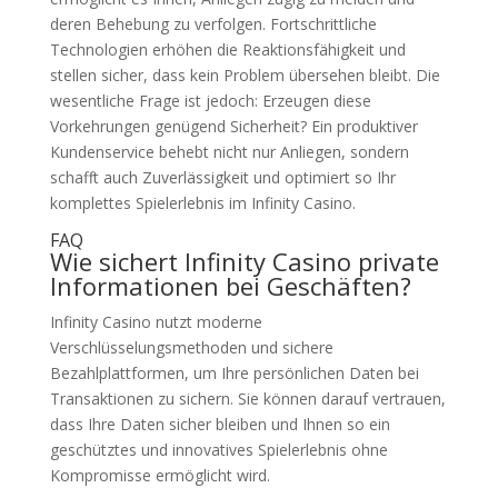
deren Behebung zu verfolgen. Fortschrittliche
Technologien erhöhen die Reaktionsfähigkeit und
stellen sicher, dass kein Problem übersehen bleibt. Die
wesentliche Frage ist jedoch: Erzeugen diese
Vorkehrungen genügend Sicherheit? Ein produktiver
Kundenservice behebt nicht nur Anliegen, sondern
schafft auch Zuverlässigkeit und optimiert so Ihr
komplettes Spielerlebnis im Infinity Casino.
FAQ
Wie sichert Infinity Casino private
Informationen bei Geschäften?
Infinity Casino nutzt moderne
Verschlüsselungsmethoden und sichere
Bezahlplattformen, um Ihre persönlichen Daten bei
Transaktionen zu sichern. Sie können darauf vertrauen,
dass Ihre Daten sicher bleiben und Ihnen so ein
geschütztes und innovatives Spielerlebnis ohne
Kompromisse ermöglicht wird.