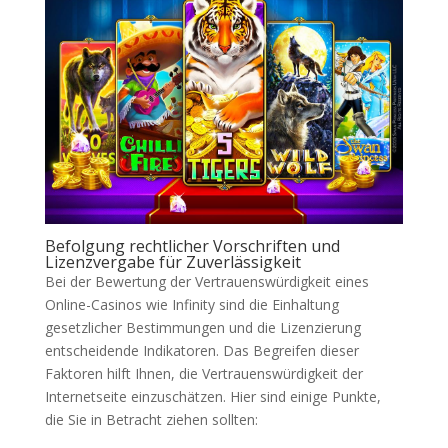
Befolgung rechtlicher Vorschriften und
Lizenzvergabe für Zuverlässigkeit
Bei der Bewertung der Vertrauenswürdigkeit eines
Online-Casinos wie Infinity sind die Einhaltung
gesetzlicher Bestimmungen und die Lizenzierung
entscheidende Indikatoren. Das Begreifen dieser
Faktoren hilft Ihnen, die Vertrauenswürdigkeit der
Internetseite einzuschätzen. Hier sind einige Punkte,
die Sie in Betracht ziehen sollten: