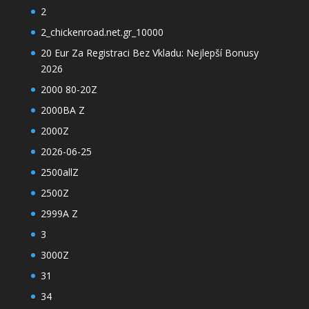
2
2_chickenroad.net.gr_10000
20 Eur Za Registraci Bez Vkladu: Nejlepší Bonusy
2026
2000 80-20Z
2000BA Z
2000Z
2026-06-25
2500allZ
2500Z
2999A Z
3
3000Z
31
34