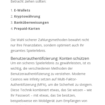
Betracht ziehen sollten:
E-Wallets
Kryptowährung
Banküberweisungen
Prepaid-Karten
Die Wahl sicherer Zahlungsmethoden bewahrt nicht
nur Ihre Finanzdaten, sondern optimiert auch Ihr
gesamtes Spielerlebnis.
Benutzerauthentifizierung: Konten schützen
Um ein sicheres Spielerlebnis zu gewährleisten, ist es
wichtig, die verschiedenen Methoden der
Benutzerauthentifizierung zu verstehen. Moderne
Casinos wie Infinity setzen auf Multi-Faktor-
Authentifizierung (MFA), um die Sicherheit zu steigern.
Diese Technik kombiniert etwas, das Sie wissen – wie
Ihr Passwort – mit etwas, das Sie besitzen,
beispielsweise ein Mobilgerät zum Empfangen von