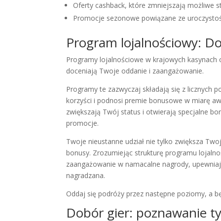
Oferty cashback, które zmniejszają możliwe s
Promocje sezonowe powiązane ze uroczystoś
Program lojalnościowy: 
Programy lojalnościowe w krajowych kasynach 
doceniają Twoje oddanie i zaangażowanie.
Programy te zazwyczaj składają się z licznych
korzyści i podnosi premie bonusowe w miarę a
zwiększają Twój status i otwierają specjalne bo
promocje.
Twoje nieustanne udział nie tylko zwiększa Twoj
bonusy. Zrozumiejąc strukturę programu lojaln
zaangażowanie w namacalne nagrody, upewniając 
nagradzana.
Oddaj się podróży przez następne poziomy, a bę
Dobór gier: poznawanie t