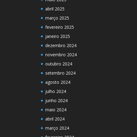
abril 2025
março 2025
fevereiro 2025
janeiro 2025
dezembro 2024
novembro 2024
outubro 2024
setembro 2024
agosto 2024
julho 2024
junho 2024
maio 2024
abril 2024
março 2024