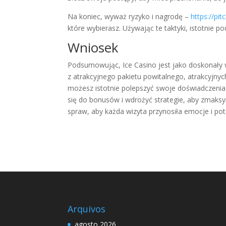
Na koniec, wyważ ryzyko i nagrodę –
https://pi
które wybierasz. Używając te taktyki, istotnie 
Wniosek
Podsumowując, Ice Casino jest jako doskonały 
z atrakcyjnego pakietu powitalnego, atrakcyjny
możesz istotnie polepszyć swoje doświadczenia z
się do bonusów i wdrożyć strategie, aby zmaksy
spraw, aby każda wizyta przynosiła emocje i po
Arquivos
agosto 2026