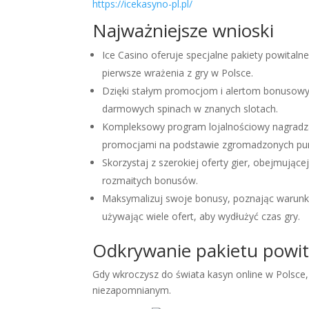
https://icekasyno-pl.pl/
Najważniejsze wnioski
Ice Casino oferuje specjalne pakiety powital
pierwsze wrażenia z gry w Polsce.
Dzięki stałym promocjom i alertom bonusowy
darmowych spinach w znanych slotach.
Kompleksowy program lojalnościowy nagradza 
promocjami na podstawie zgromadzonych pu
Skorzystaj z szerokiej oferty gier, obejmującej
rozmaitych bonusów.
Maksymalizuj swoje bonusy, poznając warunki
używając wiele ofert, aby wydłużyć czas gry.
Odkrywanie pakietu powit
Gdy wkroczysz do świata kasyn online w Polsce,
niezapomnianym.