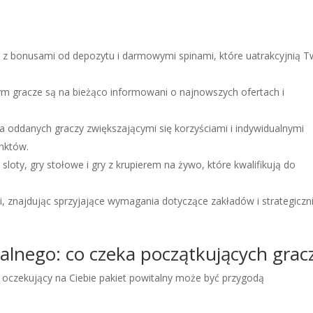
ne z bonusami od depozytu i darmowymi spinami, które uatrakcyjnią 
m gracze są na bieżąco informowani o najnowszych ofertach i
oddanych graczy zwiększającymi się korzyściami i indywidualnymi
nktów.
 sloty, gry stołowe i gry z krupierem na żywo, które kwalifikują do
, znajdując sprzyjające wymagania dotyczące zakładów i strategiczn
alnego: co czeka początkujących grac
 oczekujący na Ciebie pakiet powitalny może być przygodą