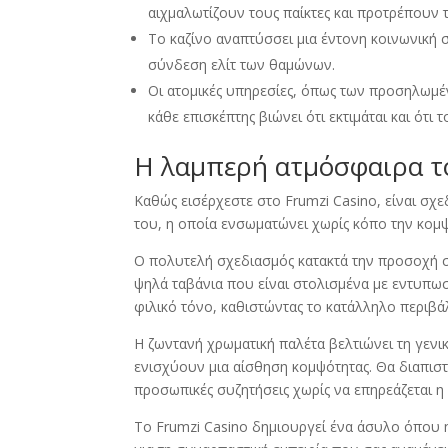
αιχμαλωτίζουν τους παίκτες και προτρέπουν 
Το καζίνο αναπτύσσει μια έντονη κοινωνική 
σύνδεση ελίτ των θαμώνων.
Οι ατομικές υπηρεσίες, όπως των προσηλωμ
κάθε επισκέπτης βιώνει ότι εκτιμάται και ότι 
Η λαμπερή ατμόσφαιρα το
Καθώς εισέρχεστε στο Frumzi Casino, είναι σχ
του, η οποία ενσωματώνει χωρίς κόπο την κομ
Ο πολυτελή σχεδιασμός κατακτά την προσοχή σ
ψηλά ταβάνια που είναι στολισμένα με εντυπω
φιλικό τόνο, καθιστώντας το κατάλληλο περιβά
Η ζωντανή χρωματική παλέτα βελτιώνει τη γενι
ενισχύουν μια αίσθηση κομψότητας. Θα διαπισ
προσωπικές συζητήσεις χωρίς να επηρεάζεται η 
Το Frumzi Casino δημιουργεί ένα άσυλο όπου 