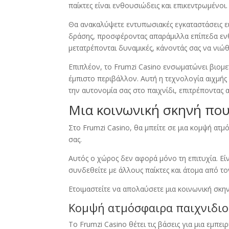
παίκτες είναι ενθουσιώδεις και επικεντρωμένοι.
Θα ανακαλύψετε εντυπωσιακές εγκαταστάσεις ει
δράσης, προσφέροντας απαράμιλλα επίπεδα ενθ
μετατρέπονται δυναμικές, κάνοντάς σας να νιώθ
Επιπλέον, το Frumzi Casino ενσωματώνει βιομε
έμπιστο περιβάλλον. Αυτή η τεχνολογία αιχμής
την αυτονομία σας στο παιχνίδι, επιτρέποντας
Μια κοινωνική σκηνή που 
Στο Frumzi Casino, θα μπείτε σε μια κομψή ατμ
σας.
Αυτός ο χώρος δεν αφορά μόνο τη επιτυχία. Είν
συνδεθείτε με άλλους παίκτες και άτομα από το
Ετοιμαστείτε να απολαύσετε μια κοινωνική σκη
Κομψή ατμόσφαιρα παιχνιδι
Το Frumzi Casino θέτει τις βάσεις για μια εμπ