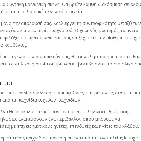
μια ζωντανή κοινωνική σκηνή. Θα βρείτε κομψή διακόσμηση σε όλο
ή με τα παραδοσιακά ελληνικά στοιχεία.
 μόνο την απόλαυσή σας. Καλλιεργεί τη συντροφικότητα μεταξύ τω
ενισχύουν την εμπειρία παιχνιδιού. Ο χαμηλός φωτισμός, τα άνετα
να φιλόξενο σκηνικό, ωθώντας σας να ξεχάσετε την αίσθηση του χρ
ις κουβέντες.
 με τα γέλια των συμπαικτών σας, θα συνειδητοποιήσετε ότι το Fru
όπου το στυλ και η ουσία συμβιώνουν, βελτιώνοντας το συνολικό σα
τημα
o, οι ευκαιρίες σύνδεσης είναι άφθονες, επιτρέποντας στους παίκτε
από τα παιχνίδια τυχερών παιχνιδιών.
 αλλά θα ανακαλύψετε και συντονισμένες εκδηλώσεις δικτύωσης,
κδηλώσεις αναπτύσσουν ένα περιβάλλον όπου μπορείτε να
σεις με επιχειρηματικούς ηγέτες, επενδυτές και ηγέτες του κλάδου.
ιάρκεια ενός παιχνιδιού πόκερ ή σε ένα από τα πολυτελείας lounge