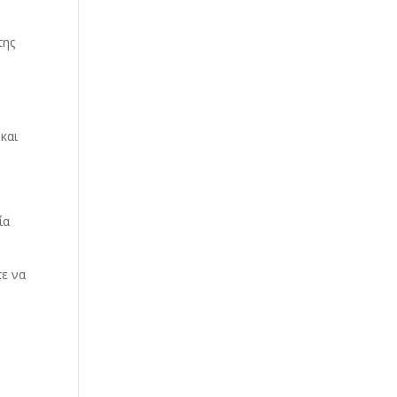
της
και
ία
τε να