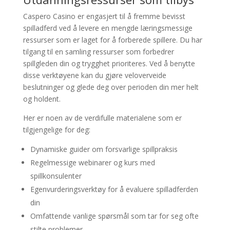
Caspero Casino er engasjert til å fremme bevisst
spilladferd ved å levere en mengde læringsmessige
ressurser som er laget for å forberede spillere. Du har
tilgang til en samling ressurser som forbedrer
spillgleden din og trygghet prioriteres. Ved å benytte
disse verktøyene kan du gjøre veloverveide
beslutninger og glede deg over perioden din mer helt
og holdent.
Her er noen av de verdifulle materialene som er
tilgjengelige for deg:
Dynamiske guider om forsvarlige spillpraksis
Regelmessige webinarer og kurs med
spillkonsulenter
Egenvurderingsverktøy for å evaluere spilladferden
din
Omfattende vanlige spørsmål som tar for seg ofte
stilte problemer