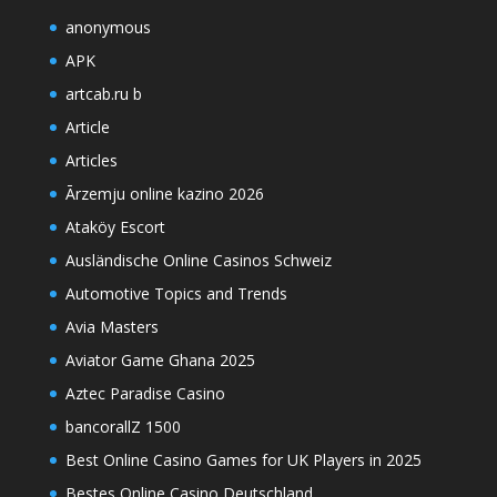
anonymous
APK
artcab.ru b
Article
Articles
Ārzemju online kazino 2026
Ataköy Escort
Ausländische Online Casinos Schweiz
Automotive Topics and Trends
Avia Masters
Aviator Game Ghana 2025
Aztec Paradise Casino
bancorallZ 1500
Best Online Casino Games for UK Players in 2025
Bestes Online Casino Deutschland