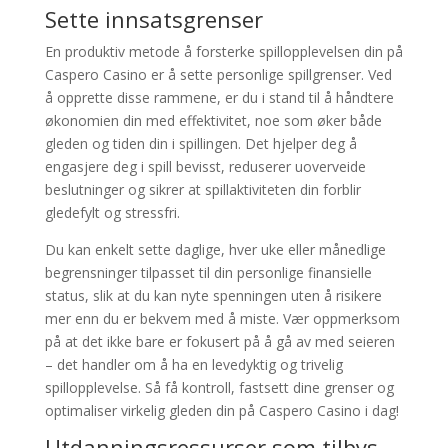
Sette innsatsgrenser
En produktiv metode å forsterke spillopplevelsen din på
Caspero Casino er å sette personlige spillgrenser. Ved
å opprette disse rammene, er du i stand til å håndtere
økonomien din med effektivitet, noe som øker både
gleden og tiden din i spillingen. Det hjelper deg å
engasjere deg i spill bevisst, reduserer uoverveide
beslutninger og sikrer at spillaktiviteten din forblir
gledefylt og stressfri.
Du kan enkelt sette daglige, hver uke eller månedlige
begrensninger tilpasset til din personlige finansielle
status, slik at du kan nyte spenningen uten å risikere
mer enn du er bekvem med å miste. Vær oppmerksom
på at det ikke bare er fokusert på å gå av med seieren
– det handler om å ha en levedyktig og trivelig
spillopplevelse. Så få kontroll, fastsett dine grenser og
optimaliser virkelig gleden din på Caspero Casino i dag!
Utdanningsressurser som tilbys