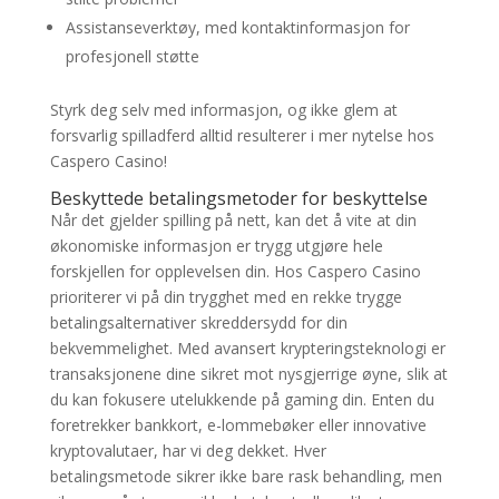
Assistanseverktøy, med kontaktinformasjon for
profesjonell støtte
Styrk deg selv med informasjon, og ikke glem at
forsvarlig spilladferd alltid resulterer i mer nytelse hos
Caspero Casino!
Beskyttede betalingsmetoder for beskyttelse
Når det gjelder spilling på nett, kan det å vite at din
økonomiske informasjon er trygg utgjøre hele
forskjellen for opplevelsen din. Hos Caspero Casino
prioriterer vi på din trygghet med en rekke trygge
betalingsalternativer skreddersydd for din
bekvemmelighet. Med avansert krypteringsteknologi er
transaksjonene dine sikret mot nysgjerrige øyne, slik at
du kan fokusere utelukkende på gaming din. Enten du
foretrekker bankkort, e-lommebøker eller innovative
kryptovalutaer, har vi deg dekket. Hver
betalingsmetode sikrer ikke bare rask behandling, men