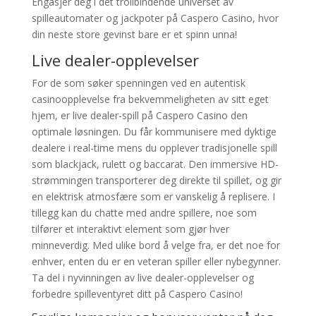
Engasjer deg i det trollbindende universet av
spilleautomater og jackpoter på Caspero Casino, hvor
din neste store gevinst bare er et spinn unna!
Live dealer-opplevelser
For de som søker spenningen ved en autentisk
casinoopplevelse fra bekvemmeligheten av sitt eget
hjem, er live dealer-spill på Caspero Casino den
optimale løsningen. Du får kommunisere med dyktige
dealere i real-time mens du opplever tradisjonelle spill
som blackjack, rulett og baccarat. Den immersive HD-
strømmingen transporterer deg direkte til spillet, og gir
en elektrisk atmosfære som er vanskelig å replisere. I
tillegg kan du chatte med andre spillere, noe som
tilfører et interaktivt element som gjør hver
minneverdig. Med ulike bord å velge fra, er det noe for
enhver, enten du er en veteran spiller eller nybegynner.
Ta del i nyvinningen av live dealer-opplevelser og
forbedre spilleventyret ditt på Caspero Casino!