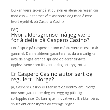
Du kan være sikker på at du aldri er alene på reisen din
med oss – la teamet vårt assistere deg med å nyte
hvert øyeblikk på Caspero Casino!
FAQ
Hvor aldersgrense må jeg være
for å delta på Caspero Casino?
For å spille på Caspero Casino må du være minst 18 år
gammel. Denne alderen garanterer at du ansvarlig kan
nyte de engasjerende spillene og adrenalinfylte
opplevelsene som forventer deg i et trygt miljø.
Er Caspero Casino autorisert og
regulert i Norge?
Ja, Caspero Casino er lisensiert og kontrollert i Norge,
noe som garanterer deg en trygg og pålitelig
spillopplevelse. Du kan nyte innovative spill, sikker på at
spillet ditt er beskyttet av strenge regler.