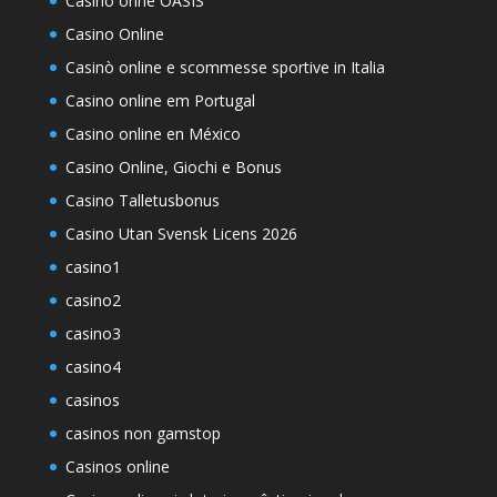
Casino ohne OASIS
Casino Online
Casinò online e scommesse sportive in Italia
Casino online em Portugal
Casino online en México
Casino Online, Giochi e Bonus
Casino Talletusbonus
Casino Utan Svensk Licens 2026
casino1
casino2
casino3
casino4
casinos
casinos non gamstop
Casinos online