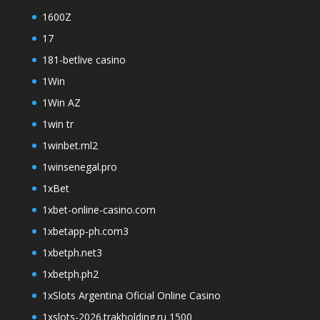
1600Z
17
181-betlive casino
1Win
1Win AZ
1win tr
1winbet.ml2
1winsenegal.pro
1xBet
1xbet-online-casino.com
1xbetapp-ph.com3
1xbetph.net3
1xbetph.ph2
1xSlots Argentina Oficial Online Casino
1xslots-2026.trakholding.ru 1500