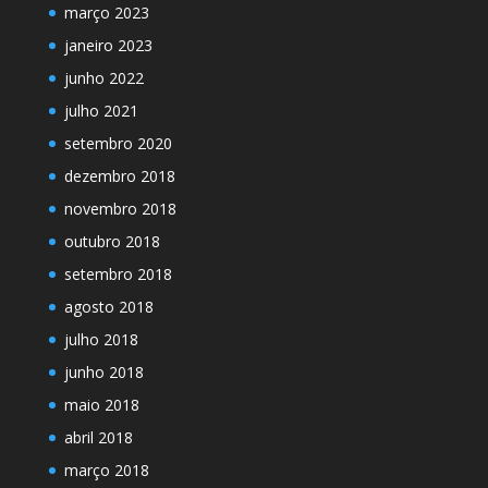
março 2023
janeiro 2023
junho 2022
julho 2021
setembro 2020
dezembro 2018
novembro 2018
outubro 2018
setembro 2018
agosto 2018
julho 2018
junho 2018
maio 2018
abril 2018
março 2018