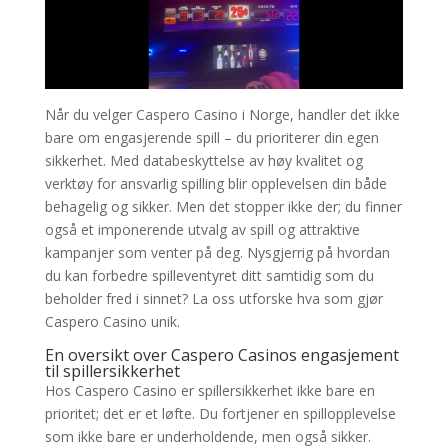
Når du velger Caspero Casino i Norge, handler det ikke
bare om engasjerende spill – du prioriterer din egen
sikkerhet. Med databeskyttelse av høy kvalitet og
verktøy for ansvarlig spilling blir opplevelsen din både
behagelig og sikker. Men det stopper ikke der; du finner
også et imponerende utvalg av spill og attraktive
kampanjer som venter på deg. Nysgjerrig på hvordan
du kan forbedre spilleventyret ditt samtidig som du
beholder fred i sinnet? La oss utforske hva som gjør
Caspero Casino unik.
En oversikt over Caspero Casinos engasjement
til spillersikkerhet
Hos Caspero Casino er spillersikkerhet ikke bare en
prioritet; det er et løfte. Du fortjener en spillopplevelse
som ikke bare er underholdende, men også sikker.