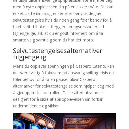
de tilbyr ulike ansvarlige spillpraksiser for å hjelpe deg
med å nyte opplevelsen din på en sikker måte. Du kan
enkelt sette innsatsgrenser eller benytte deg av
selvutestengelse hvis du noen gang føler behov for å
ta et skritt tilbake. I tillegg er læringsressurser lett
tilgjengelige, slik at du er godt informert om å ta
smarte valg samtidig som du har det moro.
Selvutestengelsesalternativer
tilgjengelig
Mens du opplever spenningen på Caspero Casino, kan
det være viktig å fokusere på ansvarlig spilling. Hvis du
føler behov for å ta en pause, tilbyr Caspero
alternativer for selvutestengelse som hjelper deg med
å gjenopprette kontrollen. Disse alternativene er
designet for å sikre at spillopplevelsen din forblir
underholdende og sikker.