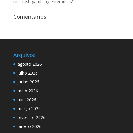
real cash gambling enterprises?
Comentários
Arquivos
agosto 2026
julho 2026
junho 2026
maio 2026
abril 2026
março 2026
fevereiro 2026
janeiro 2026