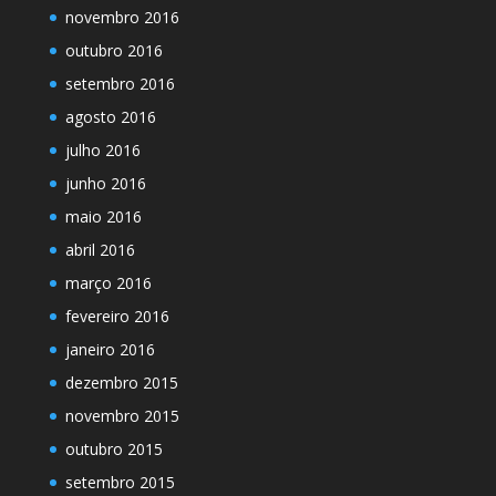
novembro 2016
outubro 2016
setembro 2016
agosto 2016
julho 2016
junho 2016
maio 2016
abril 2016
março 2016
fevereiro 2016
janeiro 2016
dezembro 2015
novembro 2015
outubro 2015
setembro 2015