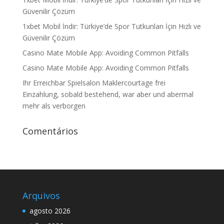
Güvenilir Çözüm
1xbet Mobil İndir: Türkiye’de Spor Tutkunları İçin Hızlı ve
Güvenilir Çözüm
Casino Mate Mobile App: Avoiding Common Pitfalls
Casino Mate Mobile App: Avoiding Common Pitfalls
Ihr Erreichbar Spielsalon Maklercourtage frei
Einzahlung, sobald bestehend, war aber und abermal
mehr als verborgen
Comentários
Arquivos
agosto 2026