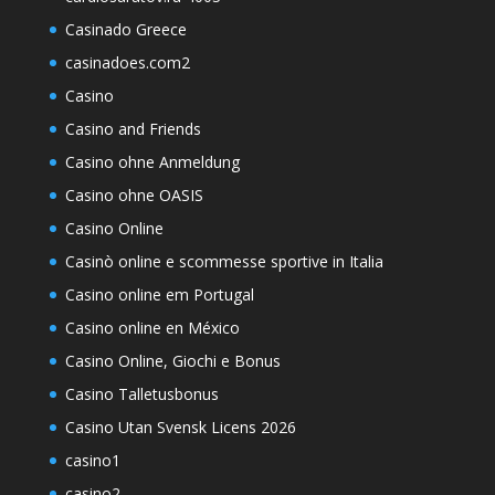
Casinado Greece
casinadoes.com2
Casino
Casino and Friends
Casino ohne Anmeldung
Casino ohne OASIS
Casino Online
Casinò online e scommesse sportive in Italia
Casino online em Portugal
Casino online en México
Casino Online, Giochi e Bonus
Casino Talletusbonus
Casino Utan Svensk Licens 2026
casino1
casino2