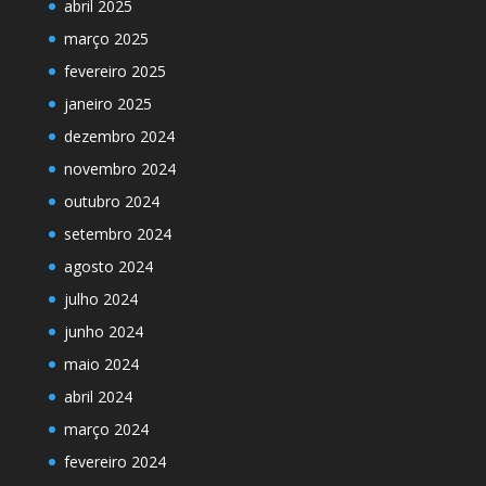
abril 2025
março 2025
fevereiro 2025
janeiro 2025
dezembro 2024
novembro 2024
outubro 2024
setembro 2024
agosto 2024
julho 2024
junho 2024
maio 2024
abril 2024
março 2024
fevereiro 2024