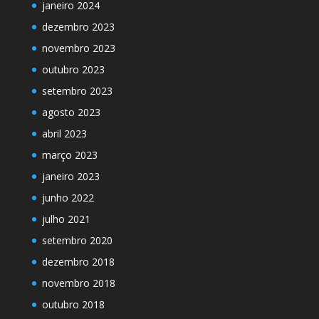
janeiro 2024
dezembro 2023
novembro 2023
outubro 2023
setembro 2023
agosto 2023
abril 2023
março 2023
janeiro 2023
junho 2022
julho 2021
setembro 2020
dezembro 2018
novembro 2018
outubro 2018