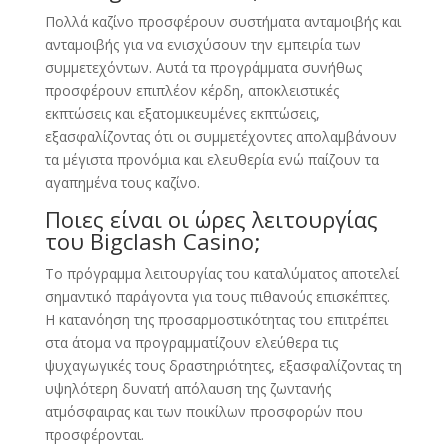
Πολλά καζίνο προσφέρουν συστήματα ανταμοιβής και
ανταμοιβής για να ενισχύσουν την εμπειρία των
συμμετεχόντων. Αυτά τα προγράμματα συνήθως
προσφέρουν επιπλέον κέρδη, αποκλειστικές
εκπτώσεις και εξατομικευμένες εκπτώσεις,
εξασφαλίζοντας ότι οι συμμετέχοντες απολαμβάνουν
τα μέγιστα προνόμια και ελευθερία ενώ παίζουν τα
αγαπημένα τους καζίνο.
Ποιες είναι οι ώρες λειτουργίας
του Bigclash Casino;
Το πρόγραμμα λειτουργίας του καταλύματος αποτελεί
σημαντικό παράγοντα για τους πιθανούς επισκέπτες.
Η κατανόηση της προσαρμοστικότητας του επιτρέπει
στα άτομα να προγραμματίζουν ελεύθερα τις
ψυχαγωγικές τους δραστηριότητες, εξασφαλίζοντας τη
υψηλότερη δυνατή απόλαυση της ζωντανής
ατμόσφαιρας και των ποικίλων προσφορών που
προσφέρονται.