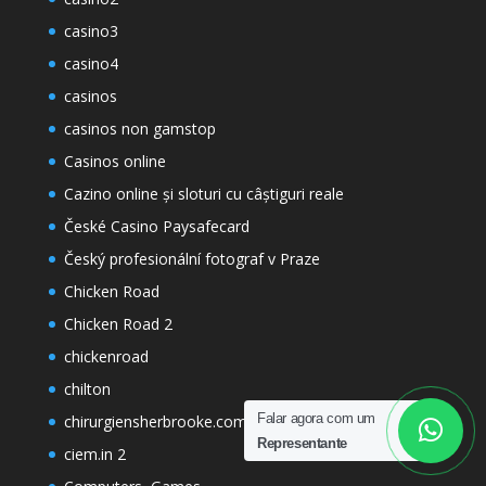
casino3
casino4
casinos
casinos non gamstop
Casinos online
Cazino online și sloturi cu câștiguri reale
České Casino Paysafecard
Český profesionální fotograf v Praze
Chicken Road
Chicken Road 2
chickenroad
chilton
Falar agora com um
chirurgiensherbrooke.com (tr)
Representante
ciem.in 2