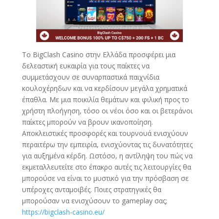
Το BigClash Casino στην Ελλάδα προσφέρει μια
δελεαστική ευκαιρία για τους παίκτες να
συμμετάσχουν σε συναρπαστικά παιχνίδια
κουλοχέρηδων και να κερδίσουν μεγάλα χρηματικά
έπαθλα. Με μια ποικιλία θεμάτων και φιλική προς το
χρήστη πλοήγηση, τόσο οι νέοι όσο και οι βετεράνοι
παίκτες μπορούν να βρουν ικανοποίηση.
Αποκλειστικές προσφορές και τουρνουά ενισχύουν
περαιτέρω την εμπειρία, ενισχύοντας τις δυνατότητες
για αυξημένα κέρδη. Ωστόσο, η αντίληψη του πώς να
εκμεταλλευτείτε στο έπακρο αυτές τις λειτουργίες θα
μπορούσε να είναι το μυστικό για την πρόσβαση σε
υπέροχες ανταμοιβές. Ποιες στρατηγικές θα
μπορούσαν να ενισχύσουν το gameplay σας;
https://bigclash-casino.eu/