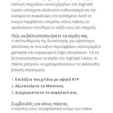
επιλογή παιχνιδιών κουλοχέρηδων στο BigClash
Casino υπόσχεται αδιάλειπτο ενθουσιασμό και την
ευκαιρία να ανακαλύψει νέα αγαπημένα. Αυτό το
ενεργό περιβάλλον επιτρέπει στους παίκτες να
αγκαλιάσουν ελεύθερα το ταξίδι τους στο παιχνίδι.
Πώς να βελτιστοποιήσετε τα κέρδη σας
Η απελευθέρωση της δυνατότητας για υψηλότερες
αποδόσεις σε ένα καζίνο περιλαμβάνει υπολογισμένο
gameplay και ενημερωμένη λήψη αποφάσεων. Για να
βελτιστοποιήσουν τα κέρδη στο BigClash Casino, οι
παίκτες μπορούν να χρησιμοποιήσουν τις ακόλουθες
βασικές στρατηγικές:
Επιλέξτε παιχνίδια με υψηλό RTP
Αξιοποιήστε τα Μπόνους
Διαχειριστείτε το κεφάλαιό σας
Συμβουλές για νέους παίκτες
Η είσοδος στον συναρπαστικό κόσμο των online