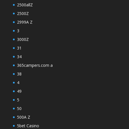
2500allZ
2500Z
2999A Z
3
3000Z
31
34
365campers.com a
38
4
49
5
50
500A Z
5bet Casino