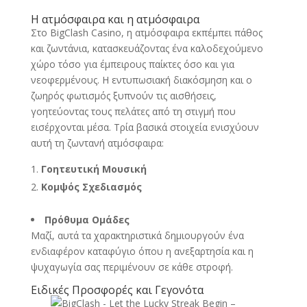
Η ατμόσφαιρα και η ατμόσφαιρα
Στο BigClash Casino, η ατμόσφαιρα εκπέμπει πάθος
και ζωντάνια, κατασκευάζοντας ένα καλοδεχούμενο
χώρο τόσο για έμπειρους παίκτες όσο και για
νεοφερμένους. Η εντυπωσιακή διακόσμηση και ο
ζωηρός φωτισμός ξυπνούν τις αισθήσεις,
γοητεύοντας τους πελάτες από τη στιγμή που
εισέρχονται μέσα. Τρία βασικά στοιχεία ενισχύουν
αυτή τη ζωντανή ατμόσφαιρα:
Γοητευτική Μουσική
Κομψός Σχεδιασμός
Πρόθυμα Ομάδες
Μαζί, αυτά τα χαρακτηριστικά δημιουργούν ένα
ενδιαφέρον καταφύγιο όπου η ανεξαρτησία και η
ψυχαγωγία σας περιμένουν σε κάθε στροφή.
Ειδικές Προσφορές και Γεγονότα