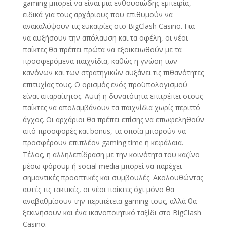
gaming μπορεί να είναι μια ενθουσιώδης εμπειρία,
ειδικά για τους αρχάριους που επιθυμούν να
ανακαλύψουν τις ευκαιρίες στο BigClash Casino. Για
να αυξήσουν την απόλαυση και τα οφέλη, οι νέοι
παίκτες θα πρέπει πρώτα να εξοικειωθούν με τα
προσφερόμενα παιχνίδια, καθώς η γνώση των
κανόνων και των στρατηγικών αυξάνει τις πιθανότητες
επιτυχίας τους. Ο ορισμός ενός προϋπολογισμού
είναι απαραίτητος. Αυτή η δυνατότητα επιτρέπει στους
παίκτες να απολαμβάνουν τα παιχνίδια χωρίς περιττό
άγχος. Οι αρχάριοι θα πρέπει επίσης να επωφεληθούν
από προσφορές και bonus, τα οποία μπορούν να
προσφέρουν επιπλέον gaming time ή κεφάλαια.
Τέλος, η αλληλεπίδραση με την κοινότητα του καζίνο
μέσω φόρουμ ή social media μπορεί να παρέχει
σημαντικές προοπτικές και συμβουλές. Ακολουθώντας
αυτές τις τακτικές, οι νέοι παίκτες όχι μόνο θα
αναβαθμίσουν την περιπέτεια gaming τους, αλλά θα
ξεκινήσουν και ένα ικανοποιητικό ταξίδι στο BigClash
Casino.