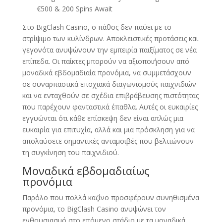
Στο BigClash Casino, ο πάθος δεν παύει με το
στρίψιμο των κυλίνδρων. Αποκλειστικές προτάσεις και
γεγονότα ανυψώνουν την εμπειρία παιξίματος σε νέα
επίπεδα. Οι παίκτες μπορούν να αξιοποιήσουν από
μοναδικά εβδομαδιαία προνόμια, να συμμετάσχουν
σε συναρπαστικά εποχιακά διαγωνισμούς παιχνιδιών
και να ενταχθούν σε σχέδια επιβράβευσης πιστότητας
που παρέχουν φανταστικά έπαθλα. Αυτές οι ευκαιρίες
εγγυώνται ότι κάθε επίσκεψη δεν είναι απλώς μια
ευκαιρία για επιτυχία, αλλά και μια πρόσκληση για να
απολαύσετε σημαντικές ανταμοιβές που βελτιώνουν
τη συγκίνηση του παιχνιδιού.
Μοναδικά εβδομαδιαίως
προνόμια
Παρόλο που πολλά καζίνo προσφέρουν συνηθισμένα
προνόμια, το BigClash Casino ανυψώνει τον
ενθουσιασμό στο επόμενο στάδιο με τα μοναδικά