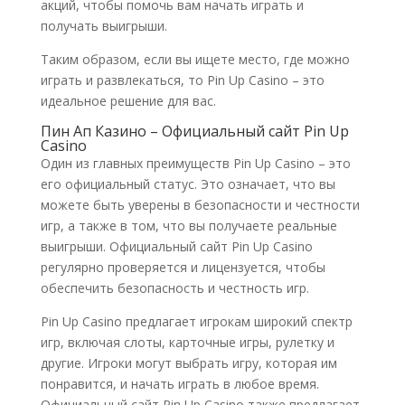
акций, чтобы помочь вам начать играть и
получать выигрыши.
Таким образом, если вы ищете место, где можно
играть и развлекаться, то Pin Up Casino – это
идеальное решение для вас.
Пин Ап Казино – Официальный сайт Pin Up
Casino
Один из главных преимуществ Pin Up Casino – это
его официальный статус. Это означает, что вы
можете быть уверены в безопасности и честности
игр, а также в том, что вы получаете реальные
выигрыши. Официальный сайт Pin Up Casino
регулярно проверяется и лицензуется, чтобы
обеспечить безопасность и честность игр.
Pin Up Casino предлагает игрокам широкий спектр
игр, включая слоты, карточные игры, рулетку и
другие. Игроки могут выбрать игру, которая им
понравится, и начать играть в любое время.
Официальный сайт Pin Up Casino также предлагает