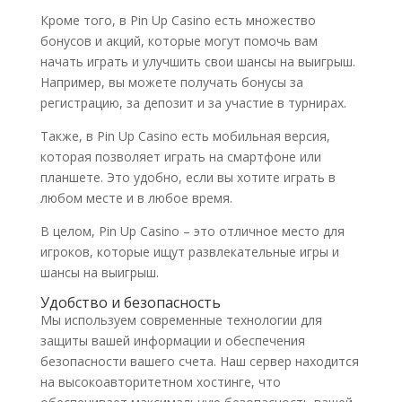
Кроме того, в Pin Up Casino есть множество
бонусов и акций, которые могут помочь вам
начать играть и улучшить свои шансы на выигрыш.
Например, вы можете получать бонусы за
регистрацию, за депозит и за участие в турнирах.
Также, в Pin Up Casino есть мобильная версия,
которая позволяет играть на смартфоне или
планшете. Это удобно, если вы хотите играть в
любом месте и в любое время.
В целом, Pin Up Casino – это отличное место для
игроков, которые ищут развлекательные игры и
шансы на выигрыш.
Удобство и безопасность
Мы используем современные технологии для
защиты вашей информации и обеспечения
безопасности вашего счета. Наш сервер находится
на высокоавторитетном хостинге, что