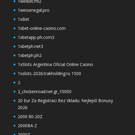
1winbet.ml2
1winsenegal.pro
1xBet
1xbet-online-casino.com
1xbetapp-ph.com3
1xbetph.net3
1xbetph.ph2
1xSlots Argentina Oficial Online Casino
1xslots-2026.trakholding.ru 1500
2
2_chickenroad.net.gr_10000
20 Eur Za Registraci Bez Vkladu: Nejlepší Bonusy
2026
2000 80-20Z
2000BA Z
2000Z