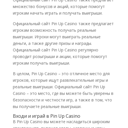
множество бонусов и акций, которые помогут
игрокам начать играть и получать выигрыши.
Официальный сайт Pin Up Casino также предлагает
игрокам возможность получать реальные
выигрыши. Игроки могут выиграть реальные
деньги, а также другие призы и награды.
Официальный сайт Pin Up Casino регулярно
проводит розыгрыши и акции, которые помогут
игрокам получать выигрыши.
В целом, Pin Up Casino – это отличное место для
игроков, которые ищут развлекательные игры и
реальные выигрыши. Официальный сайт Pin Up
Casino – это место, где вы можете быть уверены в
безопасности и честности игр, а также в том, что
вы получаете реальные выигрыши.
Входи и играй в Pin Up Casino
В Pin Up Casino вы можете насладиться широким