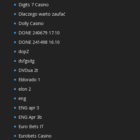
Digits 7 Casino
Dlaczego warto zaufać
Dolly Casino
DONE 240679 17.10
DONE 241498 16.10
dopZ
dsfgsdg
DVDua 2t
Eldorado 1
elon 2
eng
ENG apr 3
ENG Apr 3b
Euro Bets IT
Eurobets Casino