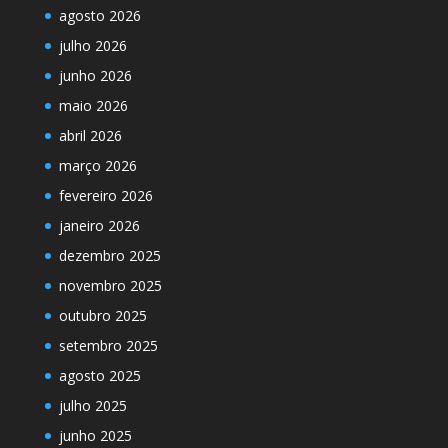
agosto 2026
julho 2026
junho 2026
maio 2026
abril 2026
março 2026
fevereiro 2026
janeiro 2026
dezembro 2025
novembro 2025
outubro 2025
setembro 2025
agosto 2025
julho 2025
junho 2025