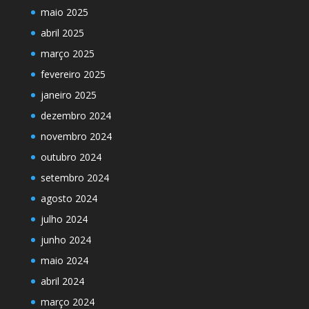
maio 2025
abril 2025
março 2025
fevereiro 2025
janeiro 2025
dezembro 2024
novembro 2024
outubro 2024
setembro 2024
agosto 2024
julho 2024
junho 2024
maio 2024
abril 2024
março 2024