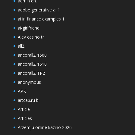
admin en.
adobe generative ai 1
ai in finance examples 1
ai-girlfriend
Alev casino tr
allZ
ancorallZ 1500
ancorallZ 1610
ancorallZ TP2
anonymous
APK
artcab.ru b
Article
Articles
Ārzemju online kazino 2026