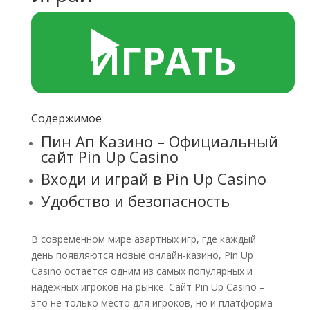
▶️
ИГРАТЬ
Содержимое
Пин Ап Казино – Официальный
сайт Pin Up Casino
Входи и играй в Pin Up Casino
Удобство и безопасность
В современном мире азартных игр, где каждый
день появляются новые онлайн-казино, Pin Up
Casino остается одним из самых популярных и
надежных игроков на рынке. Сайт Pin Up Casino –
это не только место для игроков, но и платформа