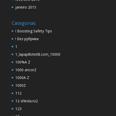
janeiro 2015
Categorias
! Boosting Safety Tips
! Без рубрики
1
1_lapapillote08.com_10000
100%A Z
1000 ancorZ
1000A Z
1000Z
112
12-shkola.ru2
123