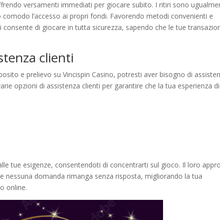
 offrendo versamenti immediati per giocare subito. I ritiri sono ugualme
do comodo l’accesso ai propri fondi. Favorendo metodi convenienti e
ti consente di giocare in tutta sicurezza, sapendo che le tue transazio
tenza clienti
posito e prelievo su Vincispin Casino, potresti aver bisogno di assiste
rie opzioni di assistenza clienti per garantire che la tua esperienza di
lle tue esigenze, consentendoti di concentrarti sul gioco. Il loro appr
e che nessuna domanda rimanga senza risposta, migliorando la tua
o online.