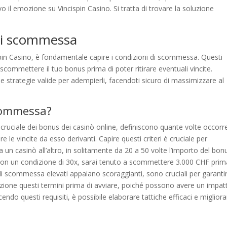
o il emozione su Vincispin Casino. Si tratta di trovare la soluzione
 di scommessa
Spin Casino, è fondamentale capire i condizioni di scommessa. Questi
 scommettere il tuo bonus prima di poter ritirare eventuali vincite.
le strategie valide per adempierli, facendoti sicuro di massimizzare al
scommessa?
ruciale dei bonus dei casinò online, definiscono quante volte occorr
le vincite da esso derivanti. Capire questi criteri è cruciale per
un casinò all’altro, in solitamente da 20 a 50 volte l’importo del bon
con un condizione di 30x, sarai tenuto a scommettere 3.000 CHF prim
i di scommessa elevati appaiano scoraggianti, sono cruciali per garantir
nzione questi termini prima di avviare, poiché possono avere un impat
ndo questi requisiti, è possibile elaborare tattiche efficaci e migliora