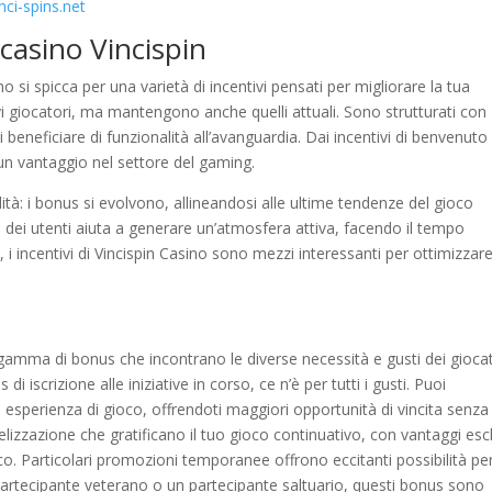
inci-spins.net
casino Vincispin
o si spicca per una varietà di incentivi pensati per migliorare la tua
 giocatori, ma mantengono anche quelli attuali. Sono strutturati con
i beneficiare di funzionalità all’avanguardia. Dai incentivi di benvenuto 
 un vantaggio nel settore del gaming.
ilità: i bonus si evolvono, allineandosi alle ultime tendenze del gioco
o dei utenti aiuta a generare un’atmosfera attiva, facendo il tempo
 i incentivi di Vincispin Casino sono mezzi interessanti per ottimizzare
gamma di bonus che incontrano le diverse necessità e gusti dei giocat
 iscrizione alle iniziative in corso, ce n’è per tutti i gusti. Puoi
 esperienza di gioco, offrendoti maggiori opportunità di vincita senza
delizzazione che gratificano il tuo gioco continuativo, con vantaggi escl
o. Particolari promozioni temporanee offrono eccitanti possibilità pe
 partecipante veterano o un partecipante saltuario, questi bonus sono