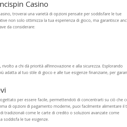
ncispin Casino
sino, troverai una varietà di opzioni pensate per soddisfare le tue
tive non solo ottimizza la tua esperienza di gioco, ma garantisce an
iave da considerare:
ivolto a chi dà priorità all’innovazione e alla sicurezza. Esplorando
 adatta al tuo stile di gioco e alle tue esigenze finanziarie, per garant
vi
 progettato per essere facile, permettendoti di concentrarti su ciò che 
mma di opzioni di pagamento moderne, puoi facilmente alimentare il 
todi tradizionali come le carte di credito o soluzioni avanzate come
rma soddisfa le tue esigenze.