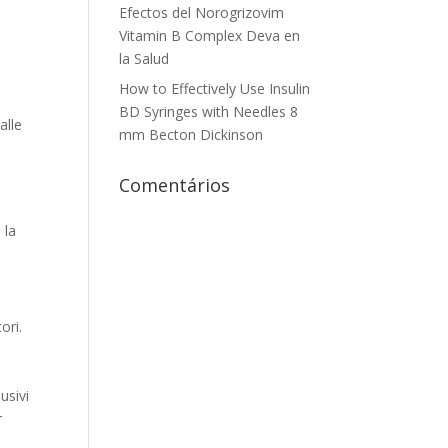
Efectos del Norogrizovim
Vitamin B Complex Deva en
la Salud
How to Effectively Use Insulin
BD Syringes with Needles 8
alle
mm Becton Dickinson
Comentários
 la
ori.
usivi
r