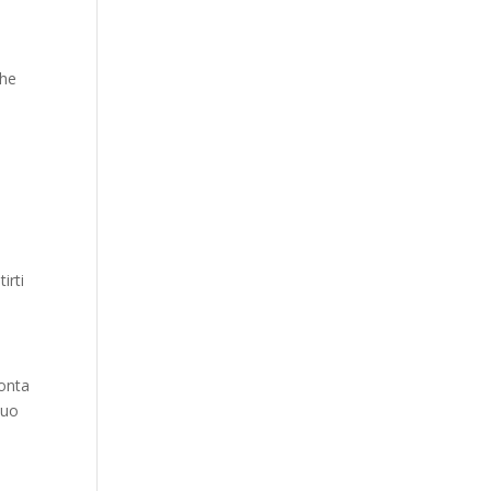
che
irti
conta
tuo