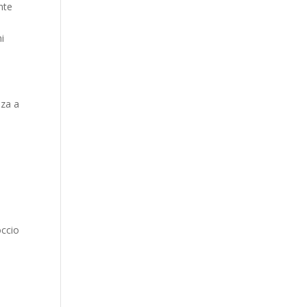
nte
ni
nza a
occio