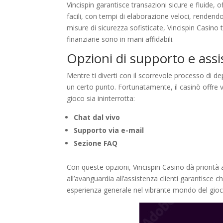
Vincispin garantisce transazioni sicure e fluide,
facili, con tempi di elaborazione veloci, renden
misure di sicurezza sofisticate, Vincispin Casino 
finanziarie sono in mani affidabili.
Opzioni di supporto e assis
Mentre ti diverti con il scorrevole processo di de
un certo punto. Fortunatamente, il casinò offre va
gioco sia ininterrotta:
Chat dal vivo
Supporto via e-mail
Sezione FAQ
Con queste opzioni, Vincispin Casino dà priorità a
all’avanguardia all’assistenza clienti garantisc
esperienza generale nel vibrante mondo del gioc