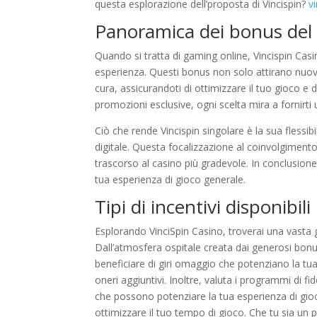
questa esplorazione dell’proposta di Vincispin?
v
Panoramica dei bonus del 
Quando si tratta di gaming online, Vincispin Casin
esperienza. Questi bonus non solo attirano nuovi
cura, assicurandoti di ottimizzare il tuo gioco e d
promozioni esclusive, ogni scelta mira a fornirti
Ciò che rende Vincispin singolare è la sua flessib
digitale. Questa focalizzazione al coinvolgiment
trascorso al casino più gradevole. In conclusione,
tua esperienza di gioco generale.
Tipi di incentivi disponibili
Esplorando VinciSpin Casino, troverai una vasta 
Dall’atmosfera ospitale creata dai generosi bonus di
beneficiare di giri omaggio che potenziano la tua
oneri aggiuntivi. Inoltre, valuta i programmi di fi
che possono potenziare la tua esperienza di gioc
ottimizzare il tuo tempo di gioco. Che tu sia un