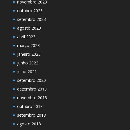
novembro 2023
outubro 2023
setembro 2023
agosto 2023
abril 2023
março 2023
janeiro 2023
junho 2022
julho 2021
setembro 2020
dezembro 2018
novembro 2018
outubro 2018
setembro 2018
agosto 2018