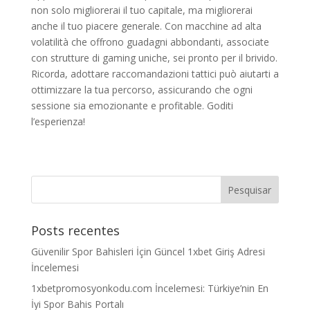
non solo migliorerai il tuo capitale, ma migliorerai
anche il tuo piacere generale. Con macchine ad alta
volatilità che offrono guadagni abbondanti, associate
con strutture di gaming uniche, sei pronto per il brivido.
Ricorda, adottare raccomandazioni tattici può aiutarti a
ottimizzare la tua percorso, assicurando che ogni
sessione sia emozionante e profitable. Goditi
l’esperienza!
Posts recentes
Güvenilir Spor Bahisleri İçin Güncel 1xbet Giriş Adresi
İncelemesi
1xbetpromosyonkodu.com İncelemesi: Türkiye’nin En
İyi Spor Bahis Portalı