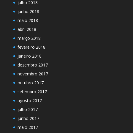
julho 2018
junho 2018
maio 2018
abril 2018
março 2018
fevereiro 2018
janeiro 2018
dezembro 2017
novembro 2017
outubro 2017
setembro 2017
agosto 2017
julho 2017
junho 2017
maio 2017