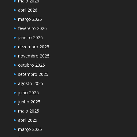
maio 2026
abril 2026
março 2026
fevereiro 2026
janeiro 2026
dezembro 2025
novembro 2025
outubro 2025
setembro 2025
agosto 2025
julho 2025
junho 2025
maio 2025
abril 2025
março 2025