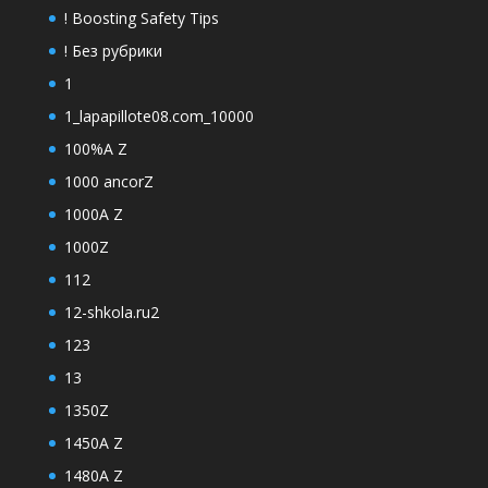
! Boosting Safety Tips
! Без рубрики
1
1_lapapillote08.com_10000
100%A Z
1000 ancorZ
1000A Z
1000Z
112
12-shkola.ru2
123
13
1350Z
1450A Z
1480A Z