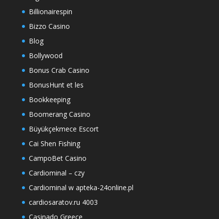
Billionairespin
Bizzo Casino
Blog
Bollywood
Bonus Crab Casino
BonusHunt et les
Bookkeeping
Boomerang Casino
Büyükçekmece Escort
Cai Shen Fishing
CampoBet Casino
Cardiominal – czy
Cardiominal w apteka-24online.pl
cardiosaratov.ru 4003
Casinado Greece