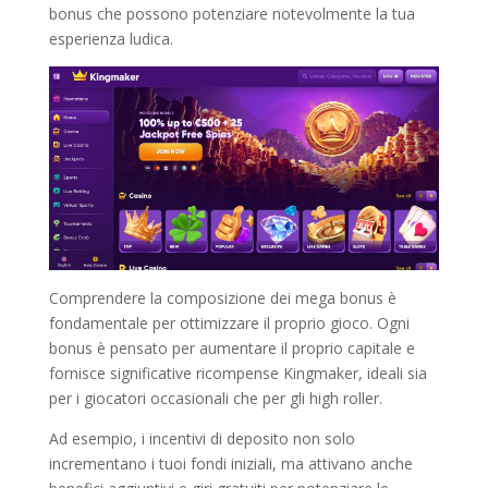
bonus che possono potenziare notevolmente la tua
esperienza ludica.
Comprendere la composizione dei mega bonus è
fondamentale per ottimizzare il proprio gioco. Ogni
bonus è pensato per aumentare il proprio capitale e
fornisce significative ricompense Kingmaker, ideali sia
per i giocatori occasionali che per gli high roller.
Ad esempio, i incentivi di deposito non solo
incrementano i tuoi fondi iniziali, ma attivano anche