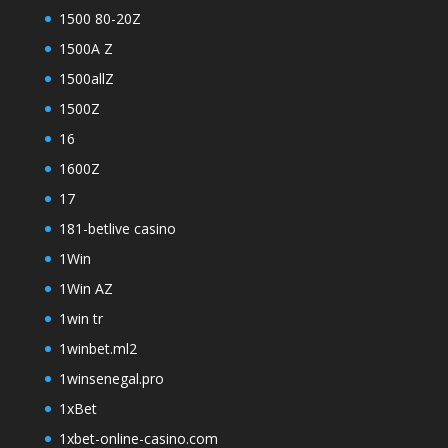
1500 80-20Z
1500A Z
1500allZ
1500Z
16
1600Z
17
181-betlive casino
1Win
1Win AZ
1win tr
1winbet.ml2
1winsenegal.pro
1xBet
1xbet-online-casino.com