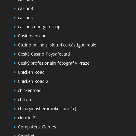
casino4
casinos
casinos non gamstop
Casinos online
Cazino online și sloturi cu câștiguri reale
České Casino Paysafecard
Český profesionální fotograf v Praze
Chicken Road
Chicken Road 2
chickenroad
chilton
chirurgiensherbrooke.com (tr)
ciem.in 2
Computers, Games
Corgibet