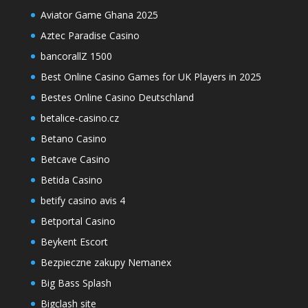
Aviator Game Ghana 2025
Aztec Paradise Casino
bancorallZ 1500
Best Online Casino Games for UK Players in 2025
Bestes Online Casino Deutschland
betalice-casino.cz
Betano Casino
Betcave Casino
Betida Casino
betify casino avis 4
Betportal Casino
Beykent Escort
Bezpieczne zakupy Nemanex
Big Bass Splash
Bigclash site