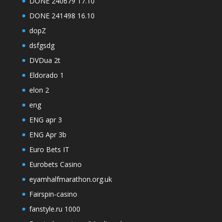
DONE 240679 17.10
DONE 241498 16.10
dopZ
dsfgsdg
DVDua 2t
Eldorado 1
elon 2
eng
ENG apr 3
ENG Apr 3b
Euro Bets IT
Eurobets Casino
eyamhalfmarathon.org.uk
Fairspin-casino
fanstyle.ru 1000