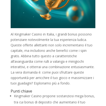
Al Kingmaker Casino in Italia, i grandi bonus possono
potenziare notevolmente la tua esperienza ludica.
Queste offerte allettanti non solo incrementano il tuo
capitale, ma includono anche benefici come i spin
gratis. Abbina tutto questo a caratteristiche
all’avanguardia come rulli a valanga e minigiochi
interattivi, e otterrai una combinazione entusiasmante.
La vera domanda è: come puoi sfruttare queste
opportunità per arricchire il tuo gioco e massimizzare i
tuoi guadagni? Esploriamo più a fondo.
Punti chiave
Kingmaker Casino propone sostanziosi mega bonus,
tra cui bonus di deposito che aumentano il tuo