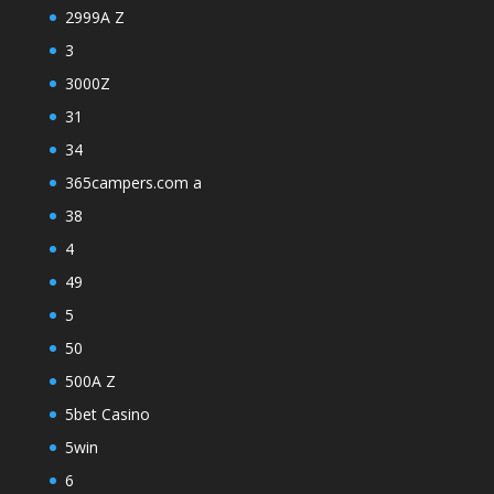
2999A Z
3
3000Z
31
34
365campers.com a
38
4
49
5
50
500A Z
5bet Casino
5win
6