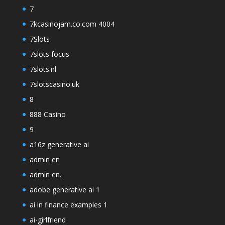
7
7kcasinojam.co.com 4004
7Slots
7slots focus
7slots.nl
7slotscasino.uk
8
888 Casino
9
a16z generative ai
admin en
admin en.
adobe generative ai 1
ai in finance examples 1
ai-girlfriend