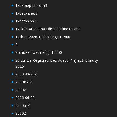
1xbetapp-ph.com3
1xbetph.net3
1xbetph.ph2
1xSlots Argentina Oficial Online Casino
1xslots-2026.trakholding.ru 1500
2
2_chickenroad.net.gr_10000
20 Eur Za Registraci Bez Vkladu: Nejlepší Bonusy
2026
2000 80-20Z
2000BA Z
2000Z
2026-06-25
2500allZ
2500Z