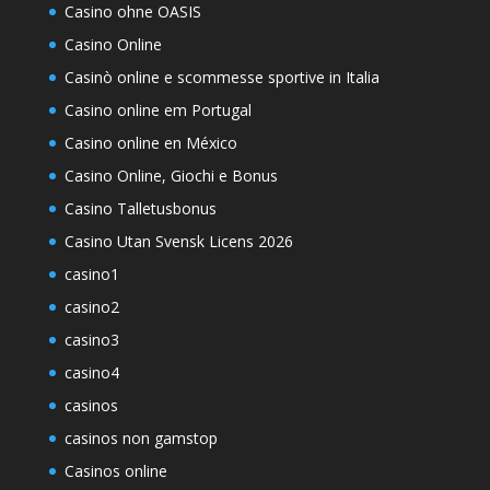
Casino ohne OASIS
Casino Online
Casinò online e scommesse sportive in Italia
Casino online em Portugal
Casino online en México
Casino Online, Giochi e Bonus
Casino Talletusbonus
Casino Utan Svensk Licens 2026
casino1
casino2
casino3
casino4
casinos
casinos non gamstop
Casinos online