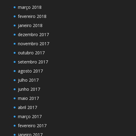
março 2018
fevereiro 2018
janeiro 2018
dezembro 2017
novembro 2017
outubro 2017
setembro 2017
agosto 2017
julho 2017
junho 2017
maio 2017
abril 2017
março 2017
fevereiro 2017
janeiro 2017