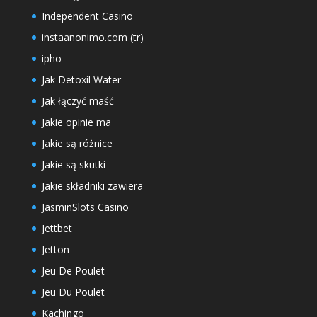
Independent Casino
instaanonimo.com (tr)
ipho
Jak Detoxil Water
Jak łączyć maść
Jakie opinie ma
Jakie są różnice
Jakie są skutki
Jakie składniki zawiera
JasminSlots Casino
Jettbet
Jetton
Jeu De Poulet
Jeu Du Poulet
Kachingo