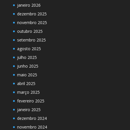
janeiro 2026
dezembro 2025
novembro 2025
outubro 2025
setembro 2025
agosto 2025
julho 2025
junho 2025
maio 2025
abril 2025
março 2025
fevereiro 2025
janeiro 2025
dezembro 2024
novembro 2024