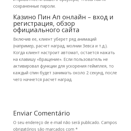
сохраненные пароли.
Казино Пин Ап онлайн – вход и
регистрация, обзор
официального сайта
Включив ее, клиент уберет ряд анимаций
(например, расчет наград, молнии Зевса и т.д.).
Когда клиент настроит автомат, остается нажать
на клавишу «Вращение». Если пользователь не
активировал функции для ускорения геймплея, то
каждый спин будет занимать около 2 секунд, после
чего начнется расчет наград.
Enviar Comentário
O seu endereço de e-mail não será publicado.
Campos
obrigatórios são marcados com
*