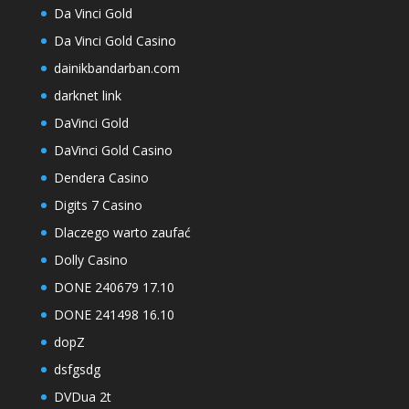
Da Vinci Gold
Da Vinci Gold Casino
dainikbandarban.com
darknet link
DaVinci Gold
DaVinci Gold Casino
Dendera Casino
Digits 7 Casino
Dlaczego warto zaufać
Dolly Casino
DONE 240679 17.10
DONE 241498 16.10
dopZ
dsfgsdg
DVDua 2t