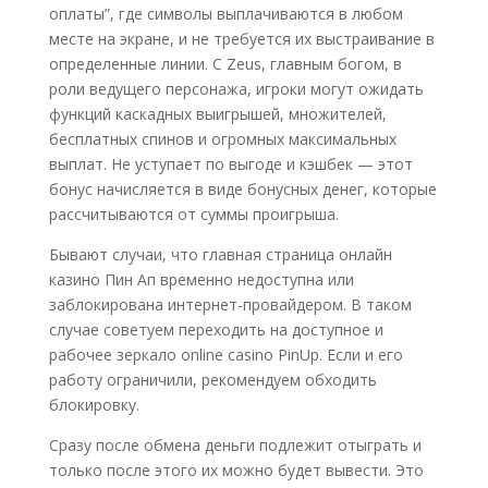
оплаты”, где символы выплачиваются в любом
месте на экране, и не требуется их выстраивание в
определенные линии. С Zeus, главным богом, в
роли ведущего персонажа, игроки могут ожидать
функций каскадных выигрышей, множителей,
бесплатных спинов и огромных максимальных
выплат. Не уступает по выгоде и кэшбек — этот
бонус начисляется в виде бонусных денег, которые
рассчитываются от суммы проигрыша.
Бывают случаи, что главная страница онлайн
казино Пин Ап временно недоступна или
заблокирована интернет-провайдером. В таком
случае советуем переходить на доступное и
рабочее зеркало online casino PinUp. Если и его
работу ограничили, рекомендуем обходить
блокировку.
Сразу после обмена деньги подлежит отыграть и
только после этого их можно будет вывести. Это