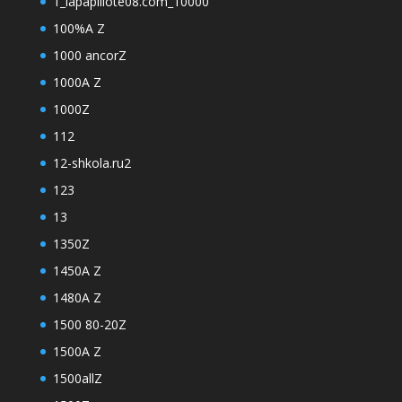
1_lapapillote08.com_10000
100%A Z
1000 ancorZ
1000A Z
1000Z
112
12-shkola.ru2
123
13
1350Z
1450A Z
1480A Z
1500 80-20Z
1500A Z
1500allZ