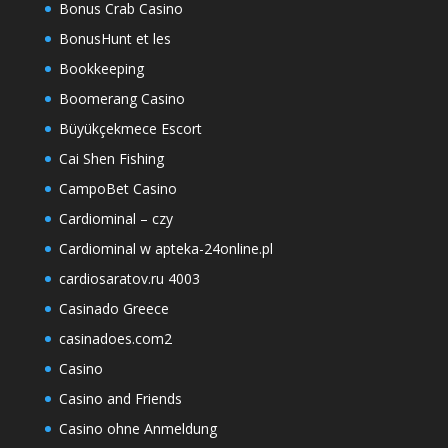
Bonus Crab Casino
BonusHunt et les
Bookkeeping
Boomerang Casino
Büyükçekmece Escort
Cai Shen Fishing
CampoBet Casino
Cardiominal – czy
Cardiominal w apteka-24online.pl
cardiosaratov.ru 4003
Casinado Greece
casinadoes.com2
Casino
Casino and Friends
Casino ohne Anmeldung