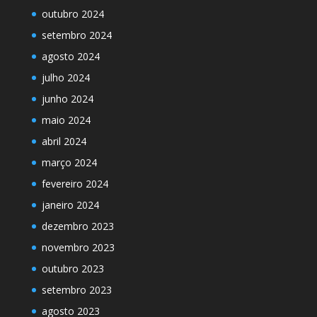
outubro 2024
setembro 2024
agosto 2024
julho 2024
junho 2024
maio 2024
abril 2024
março 2024
fevereiro 2024
janeiro 2024
dezembro 2023
novembro 2023
outubro 2023
setembro 2023
agosto 2023