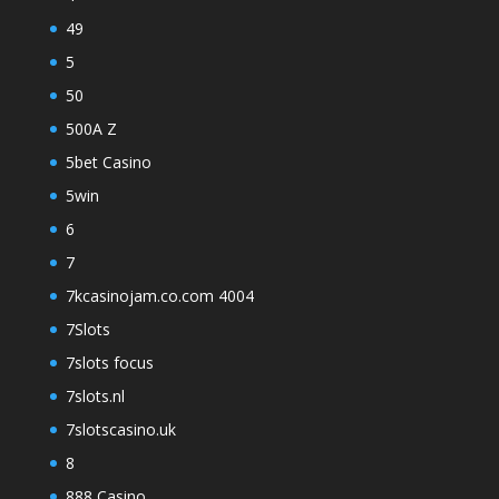
49
5
50
500A Z
5bet Casino
5win
6
7
7kcasinojam.co.com 4004
7Slots
7slots focus
7slots.nl
7slotscasino.uk
8
888 Casino