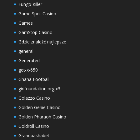
Fungo Killer –
Game Spot Casino
Games
GamStop Casino
Gdzie znaleźć najlepsze
general
Generated
get-x-650
Ghana Football
girifoundation.org x3
Golazzo Casino
Golden Genie Casino
Golden Pharaoh Casino
Goldroll Casino
Grandpashabet