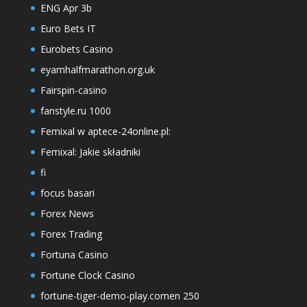
ENG Apr 3b
Euro Bets IT
Eurobets Casino
eyamhalfmarathon.org.uk
Fairspin-casino
fanstyle.ru 1000
Femixal w aptece-24online.pl:
Femixal: Jakie składniki
fi
focus basari
Forex News
Forex Trading
Fortuna Casino
Fortune Clock Casino
fortune-tiger-demo-play.comen 250