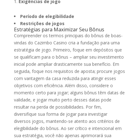
Exigências de jogo
Período de elegibilidade
Restrições de jogos
Estratégias para Maximizar Seu Bônus
Compreender os termos principais do bônus de boas-
vindas do Cazimbo Casino cria a fundação para uma
estratégia de jogo. Primeiro, foque em depósitos que
se qualificam para o bônus – ampliar seu investimento
inicial pode ampliar drasticamente sua benefício. Em
seguida, foque nos requisitos de aposta; procure jogos
com vantagem da casa reduzida para atingir esses
objetivos com eficiência. Além disso, considere o
momento certo para jogar; alguns bônus têm datas de
validade, e jogar muito perto desses datas pode
resultar na perda de possibilidades. Por fim,
diversifique sua forma de jogar para investigar
diversos jogos, mantendo-se atento aos critérios de
elegibilidade do bônus. Ao ser crítico e intencional em
sua estratégia, você não apenas aprimorará sua