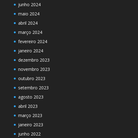
junho 2024
maio 2024
abril 2024
março 2024
fevereiro 2024
janeiro 2024
dezembro 2023
novembro 2023
outubro 2023
setembro 2023
agosto 2023
abril 2023
março 2023
janeiro 2023
junho 2022