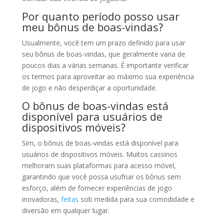
Por quanto período posso usar
meu bônus de boas-vindas?
Usualmente, você tem um prazo definido para usar
seu bônus de boas-vindas, que geralmente varia de
poucos dias a várias semanas. É importante verificar
os termos para aproveitar ao máximo sua experiência
de jogo e não desperdiçar a oportunidade.
O bônus de boas-vindas está
disponível para usuários de
dispositivos móveis?
Sim, o bônus de boas-vindas está disponível para
usuários de dispositivos móveis. Muitos cassinos
melhoram suas plataformas para acesso móvel,
garantindo que você possa usufruir os bônus sem
esforço, além de fornecer experiências de jogo
inovadoras,
feitas
sob medida para sua comodidade e
diversão em qualquer lugar.