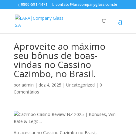
0800-591-1471
contato@laracompanyglass.com.br
Aproveite ao máximo
seu bônus de boas-
vindas no Cassino
Cazimbo, no Brasil.
por
admin
|
dez 4, 2025
|
Uncategorized
|
0
Comentários
Ao acessar no Cassino Cazimbo no Brasil,