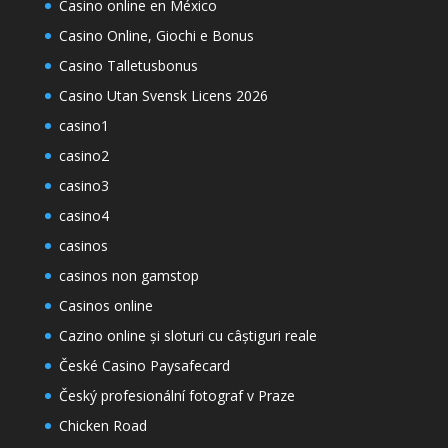
Casino online en México
Casino Online, Giochi e Bonus
Casino Talletusbonus
Casino Utan Svensk Licens 2026
casino1
casino2
casino3
casino4
casinos
casinos non gamstop
Casinos online
Cazino online și sloturi cu câștiguri reale
České Casino Paysafecard
Český profesionální fotograf v Praze
Chicken Road