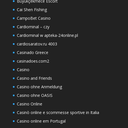
Büyükçekmece Escort
Cai Shen Fishing
CampoBet Casino
Cardiominal – czy
Cardiominal w apteka-24online.pl
cardiosaratov.ru 4003
Casinado Greece
casinadoes.com2
Casino
Casino and Friends
Casino ohne Anmeldung
Casino ohne OASIS
Casino Online
Casinò online e scommesse sportive in Italia
Casino online em Portugal