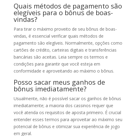
Quais métodos de pagamento são
elegíveis para o bônus de boas-
vindas?
Para tirar o máximo proveito de seu bônus de boas-
vindas, é essencial verificar quais métodos de
pagamento são elegíveis. Normalmente, opções como
cartões de crédito, carteiras digitais e transferências
bancárias são aceitas. Leia sempre os termos e
condições para garantir que você esteja em
conformidade e aproveitando ao máximo o bônus.
Posso sacar meus ganhos de
bônus imediatamente?
Usualmente, não é possível sacar os ganhos de bônus
imediatamente; a maioria dos cassinos requer que
você atenda os requisitos de aposta primeiro. É crucial
entender esses termos para aproveitar ao máximo seu
potencial de bônus e otimizar sua experiência de jogo
em geral.