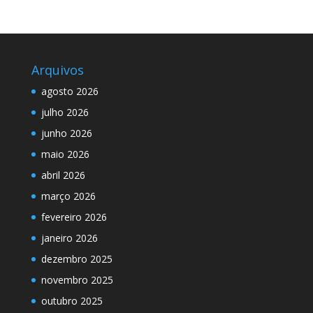
Arquivos
agosto 2026
julho 2026
junho 2026
maio 2026
abril 2026
março 2026
fevereiro 2026
janeiro 2026
dezembro 2025
novembro 2025
outubro 2025