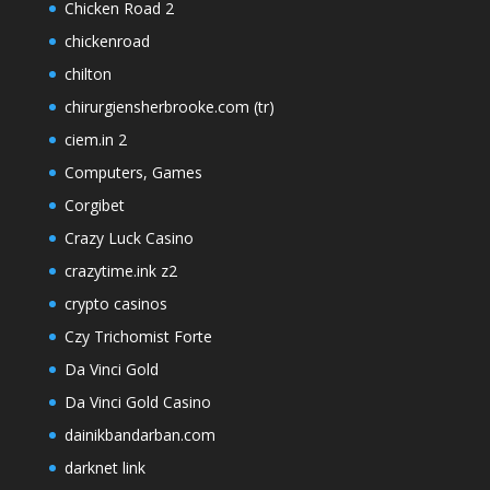
Chicken Road 2
chickenroad
chilton
chirurgiensherbrooke.com (tr)
ciem.in 2
Computers, Games
Corgibet
Crazy Luck Casino
crazytime.ink z2
crypto casinos
Czy Trichomist Forte
Da Vinci Gold
Da Vinci Gold Casino
dainikbandarban.com
darknet link