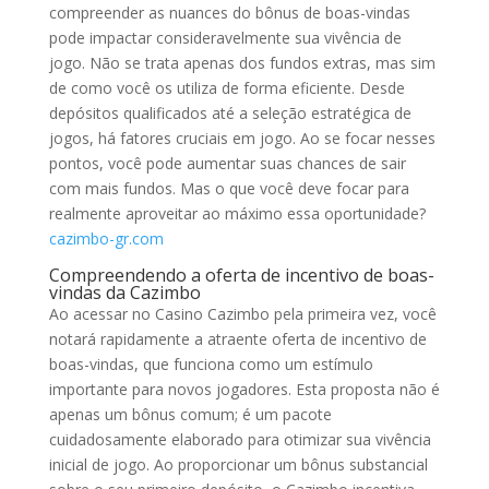
compreender as nuances do bônus de boas-vindas
pode impactar consideravelmente sua vivência de
jogo. Não se trata apenas dos fundos extras, mas sim
de como você os utiliza de forma eficiente. Desde
depósitos qualificados até a seleção estratégica de
jogos, há fatores cruciais em jogo. Ao se focar nesses
pontos, você pode aumentar suas chances de sair
com mais fundos. Mas o que você deve focar para
realmente aproveitar ao máximo essa oportunidade?
cazimbo-gr.com
Compreendendo a oferta de incentivo de boas-
vindas da Cazimbo
Ao acessar no Casino Cazimbo pela primeira vez, você
notará rapidamente a atraente oferta de incentivo de
boas-vindas, que funciona como um estímulo
importante para novos jogadores. Esta proposta não é
apenas um bônus comum; é um pacote
cuidadosamente elaborado para otimizar sua vivência
inicial de jogo. Ao proporcionar um bônus substancial