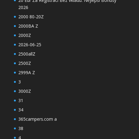
20 Eur Za Registraci Bez Vkladu: Nejlepší Bonusy
2026
2000 80-20Z
2000BA Z
2000Z
2026-06-25
2500allZ
2500Z
2999A Z
3
3000Z
31
34
365campers.com a
38
4