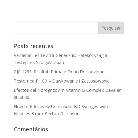
Posts recentes
Vardenafil és Levitra Generikus: Hatékonyság a
Testépítés Szolgálatában
CJC 1295: Risultati Prima e Dopo l’Assunzione
Testomed P 100 – Dawkowanie i Zastosowanie
Efectos del Norogrizovim Vitamin B Complex Deva en
la Salud
How to Effectively Use Insulin BD Syringes with
Needles 8 mm Becton Dickinson
Comentários