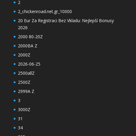
2
2_chickenroad.net.gr_10000
20 Eur Za Registraci Bez Vkladu: Nejlepší Bonusy
2026
2000 80-20Z
2000BA Z
2000Z
2026-06-25
2500allZ
2500Z
2999A Z
3
3000Z
31
34