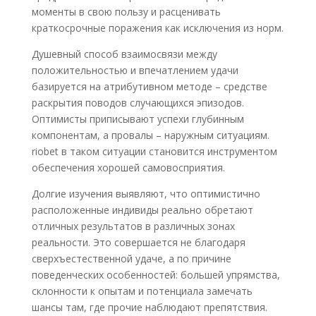
моменты в свою пользу и расценивать
краткосрочные поражения как исключения из норм.
Душевный способ взаимосвязи между
положительностью и впечатлением удачи
базируется на атрибутивном методе – средстве
раскрытия поводов случающихся эпизодов.
Оптимисты приписывают успехи глубинным
компонентам, а провалы – наружным ситуациям.
riobet в таком ситуации становится инструментом
обеспечения хорошей самовосприятия.
Долгие изучения выявляют, что оптимистично
расположенные индивиды реально обретают
отличных результатов в различных зонах
реальности. Это совершается не благодаря
сверхъестественной удаче, а по причине
поведенческих особенностей: большей упрямства,
склонности к опытам и потенциала замечать
шансы там, где прочие наблюдают препятствия.