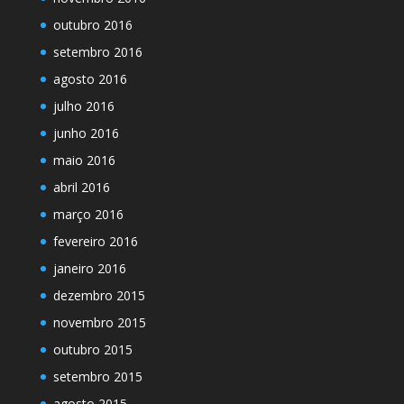
outubro 2016
setembro 2016
agosto 2016
julho 2016
junho 2016
maio 2016
abril 2016
março 2016
fevereiro 2016
janeiro 2016
dezembro 2015
novembro 2015
outubro 2015
setembro 2015
agosto 2015