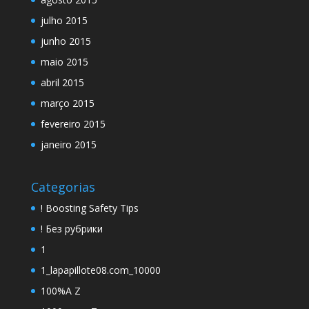
julho 2015
junho 2015
maio 2015
abril 2015
março 2015
fevereiro 2015
janeiro 2015
Categorias
! Boosting Safety Tips
! Без рубрики
1
1_lapapillote08.com_10000
100%A Z