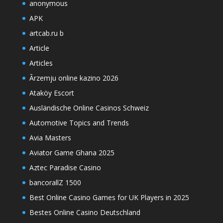
anonymous
APK
artcab.ru b
Article
Articles
Ārzemju online kazino 2026
Ataköy Escort
Ausländische Online Casinos Schweiz
Automotive Topics and Trends
Avia Masters
Aviator Game Ghana 2025
Aztec Paradise Casino
bancorallZ 1500
Best Online Casino Games for UK Players in 2025
Bestes Online Casino Deutschland