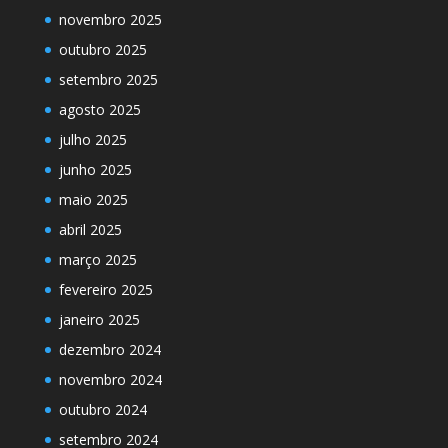
novembro 2025
outubro 2025
setembro 2025
agosto 2025
julho 2025
junho 2025
maio 2025
abril 2025
março 2025
fevereiro 2025
janeiro 2025
dezembro 2024
novembro 2024
outubro 2024
setembro 2024