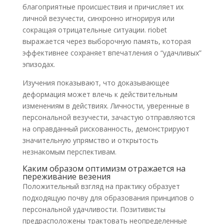
благоприятные происшествия и причисляет их
личной везучести, синхронно игнорируя или
сокращая отрицательные ситуации. riobet
выражается через выборочную память, которая
эффективнее сохраняет впечатления о “удачливых”
эпизодах.
Изучения показывают, что доказывающее
деформация может влечь к действительным
изменениям в действиях. Личности, уверенные в
персональной везучести, зачастую отправляются
на оправданный рискованность, демонстрируют
значительную упрямство и открытость
незнакомым перспективам.
Каким образом оптимизм отражается на
переживание везения
Положительный взгляд на практику образует
подходящую почву для образования принципов о
персональной удачливости. Позитивисты
предрасположены трактовать неопределенные