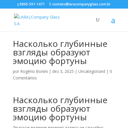
0800-591-1471
contato@laracompanyglass.com.br
Насколько глубинные
взгляды образуют
эмоцию фортуны
por
Rogério Bonini
|
dez 3, 2025
|
Uncategorized
|
0
Comentários
Насколько глубинные
взгляды образуют
эмоцию фортуны
Людское видение везения далеко не случайно.