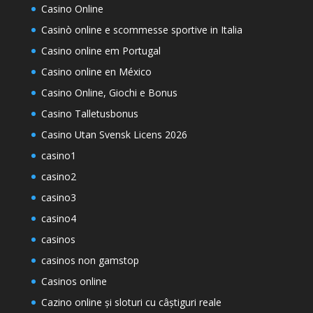
Casino Online
Casinò online e scommesse sportive in Italia
Casino online em Portugal
Casino online en México
Casino Online, Giochi e Bonus
Casino Talletusbonus
Casino Utan Svensk Licens 2026
casino1
casino2
casino3
casino4
casinos
casinos non gamstop
Casinos online
Cazino online și sloturi cu câștiguri reale