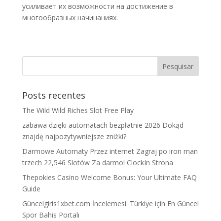
усиливает их возможности на достижение в
многообразных начинаниях.
Posts recentes
The Wild Wild Riches Slot Free Play
zabawa dzięki automatach bezpłatnie 2026 Dokąd
znajdę najpozytywniejsze zniżki?
Darmowe Automaty Przez internet Zagraj po iron man
trzech 22,546 Slotów Za darmo! ClockIn Strona
Thepokies Casino Welcome Bonus: Your Ultimate FAQ
Guide
Güncelgiris1xbet.com İncelemesi: Türkiye için En Güncel
Spor Bahis Portalı