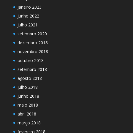
janeiro 2023
junho 2022
julho 2021
setembro 2020
dezembro 2018
novembro 2018
outubro 2018
setembro 2018
agosto 2018
julho 2018
junho 2018
maio 2018
abril 2018
março 2018
fevereiro 2018