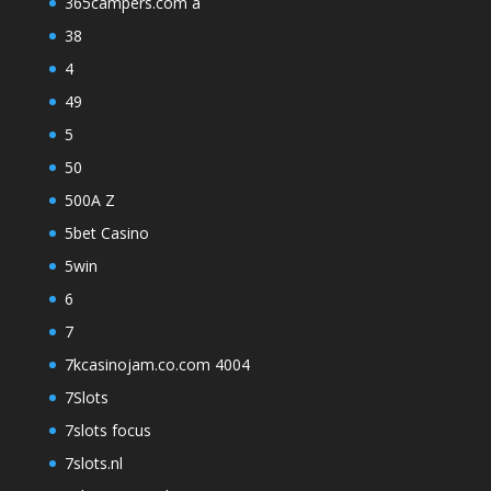
365campers.com a
38
4
49
5
50
500A Z
5bet Casino
5win
6
7
7kcasinojam.co.com 4004
7Slots
7slots focus
7slots.nl