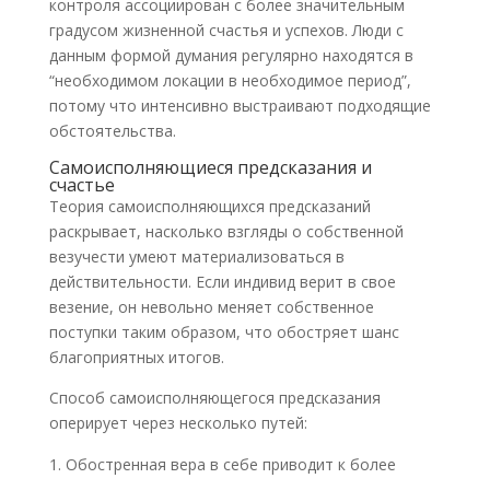
контроля ассоциирован с более значительным
градусом жизненной счастья и успехов. Люди с
данным формой думания регулярно находятся в
“необходимом локации в необходимое период”,
потому что интенсивно выстраивают подходящие
обстоятельства.
Самоисполняющиеся предсказания и
счастье
Теория самоисполняющихся предсказаний
раскрывает, насколько взгляды о собственной
везучести умеют материализоваться в
действительности. Если индивид верит в свое
везение, он невольно меняет собственное
поступки таким образом, что обостряет шанс
благоприятных итогов.
Способ самоисполняющегося предсказания
оперирует через несколько путей:
Обостренная вера в себе приводит к более