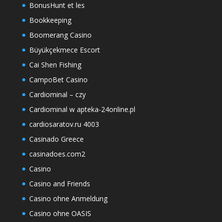
BonusHunt et les
Bookkeeping
Boomerang Casino
Büyükçekmece Escort
Cai Shen Fishing
CampoBet Casino
Cardiominal – czy
Cardiominal w apteka-24online.pl
cardiosaratov.ru 4003
Casinado Greece
casinadoes.com2
Casino
Casino and Friends
Casino ohne Anmeldung
Casino ohne OASIS