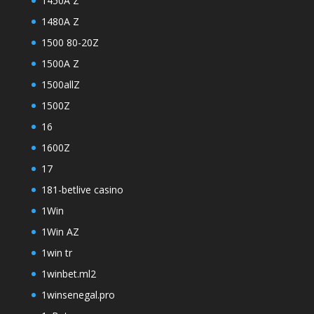
1450A Z
1480A Z
1500 80-20Z
1500A Z
1500allZ
1500Z
16
1600Z
17
181-betlive casino
1Win
1Win AZ
1win tr
1winbet.ml2
1winsenegal.pro