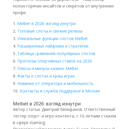
полон горячих инсайтов и секретов от внутренних
профи.
Melbet в 2026: взгляд изнутри
Топовые слоты и свежие релизы
Уникальные функции слотов Melbet
Расширенные лайфхаки и стратегии
Таблица сравнения популярных слотов
Прогнозы спортивных ставок на 2026
Плюсы и минусы казино Melbet
Факты о слотах и краш играх
Новинки от оператора и мобильность
Контакты и служба поддержки в Москве
Melbet в 2026: взгляд изнутри
Автор статьи:
Дмитрий Евпифанов
. Ответственный
тестер спорт- и игро-контента, с 10-летним стажем
в сфере iGaming.