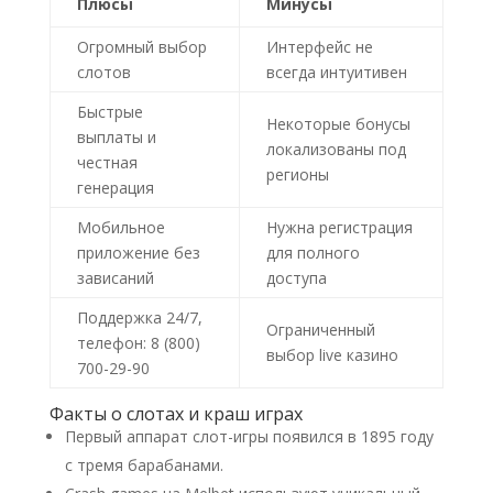
Плюсы
Минусы
Огромный выбор
Интерфейс не
слотов
всегда интуитивен
Быстрые
Некоторые бонусы
выплаты и
локализованы под
честная
регионы
генерация
Мобильное
Нужна регистрация
приложение без
для полного
зависаний
доступа
Поддержка 24/7,
Ограниченный
телефон: 8 (800)
выбор live казино
700-29-90
Факты о слотах и краш играх
Первый аппарат слот-игры появился в 1895 году
с тремя барабанами.