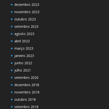
dezembro 2023
novembro 2023
outubro 2023
setembro 2023
agosto 2023
abril 2023
março 2023
janeiro 2023
junho 2022
julho 2021
setembro 2020
dezembro 2018
novembro 2018
outubro 2018
setembro 2018