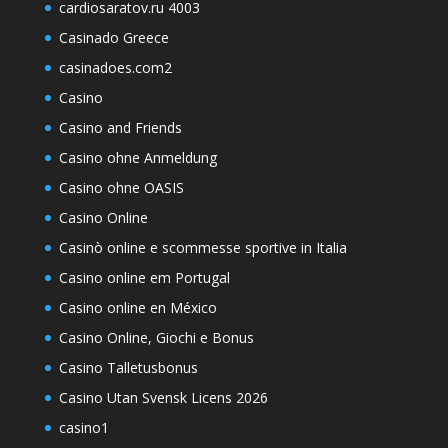
cardiosaratov.ru 4003
Casinado Greece
casinadoes.com2
Casino
Casino and Friends
Casino ohne Anmeldung
Casino ohne OASIS
Casino Online
Casinò online e scommesse sportive in Italia
Casino online em Portugal
Casino online en México
Casino Online, Giochi e Bonus
Casino Talletusbonus
Casino Utan Svensk Licens 2026
casino1