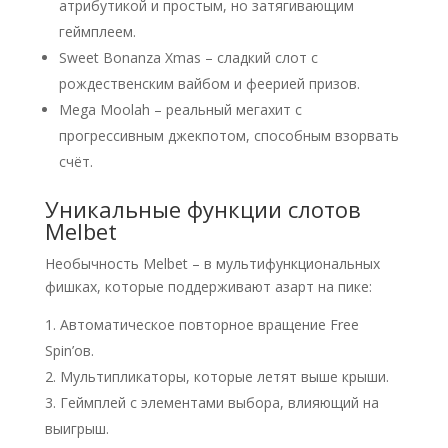
атрибутикой и простым, но затягивающим
геймплеем.
Sweet Bonanza Xmas – сладкий слот с
рождественским вайбом и феерией призов.
Mega Moolah – реальный мегахит с
прогрессивным джекпотом, способным взорвать
счёт.
Уникальные функции слотов
Melbet
Необычность Melbet – в мультифункциональных
фишках, которые поддерживают азарт на пике:
Автоматическое повторное вращение Free
Spin’ов.
Мультипликаторы, которые летят выше крыши.
Геймплей с элементами выбора, влияющий на
выигрыш.