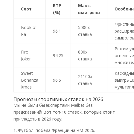
RTP
Макс.
Слот
Особенн
(%)
выигрыш
Фриспины
Book of
5000x
96.1
расширя
Ra
ставка
символо
Режим уд
Fire
800x
94.25
огненные
Joker
ставка
множите
Sweet
Каскадны
21100x
Bonanza
96.5
выигрыши
ставка
Xmas
мультип
Прогнозы спортивных ставок на 2026
Мы не были бы экспертами Melbet без
предсказаний! Вот топ-10 ставок, которые стоит
приглядеть в 2026 году:
Футбол: победа Франции на ЧМ-2026.