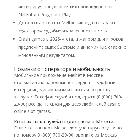
интегрируя популярнейших провайдеров от
NetEnt до Pragmatic Play.
Джекпоты в слотах Meltbet иногда называют
«фактором судьбы» из-за их внезапности.
Crash games в 2026-м стали жанром для игроков,
предпочитающих быстрые и динамичные ставки с
мгновенным результатом.
Новинки от оператора и мобильность
Мобильное приложение Melbet в Москве
стремительно завоевывает сердца — удобный
интерфейс, минимализм и высокая скорость
загрузки. Телефон службы поддержки (8 (800) 700-
29-90) всегда на связи для всех любителей casino
online slot games.
Контакты и служба поддержки в Москве
Если что, саппорт Melbet доступен круглосуточно
по номеру 8 (800) 700-29-90, звоните из Москвы