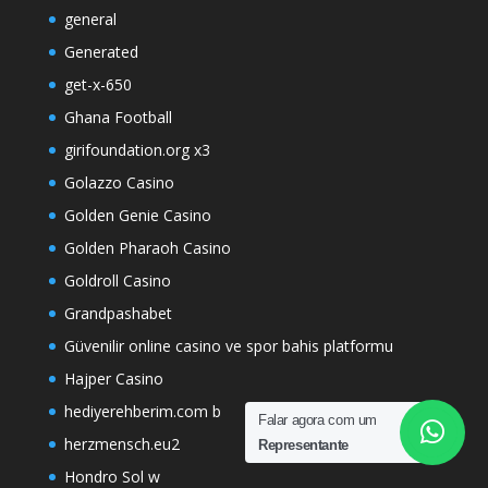
general
Generated
get-x-650
Ghana Football
girifoundation.org x3
Golazzo Casino
Golden Genie Casino
Golden Pharaoh Casino
Goldroll Casino
Grandpashabet
Güvenilir online casino ve spor bahis platformu
Hajper Casino
hediyerehberim.com b
Falar agora com um
herzmensch.eu2
Representante
Hondro Sol w