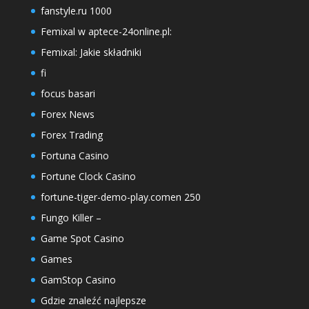
fanstyle.ru 1000
Femixal w aptece-24online.pl:
Femixal: Jakie składniki
fi
focus basari
Forex News
Forex Trading
Fortuna Casino
Fortune Clock Casino
fortune-tiger-demo-play.comen 250
Fungo Killer –
Game Spot Casino
Games
GamStop Casino
Gdzie znaleźć najlepsze