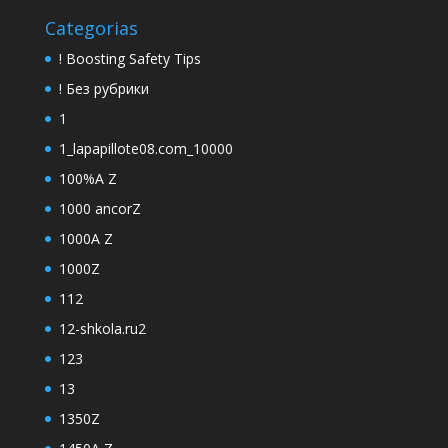
Categorias
! Boosting Safety Tips
! Без рубрики
1
1_lapapillote08.com_10000
100%A Z
1000 ancorZ
1000A Z
1000Z
112
12-shkola.ru2
123
13
1350Z