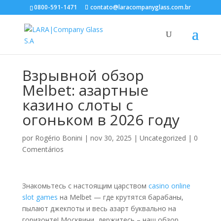
0800-591-1471
contato@laracompanyglass.com.br
Взрывной обзор
Melbet: азартные
казино слоты с
огоньком в 2026 году
por
Rogério Bonini
|
nov 30, 2025
|
Uncategorized
|
0
Comentários
Знакомьтесь с настоящим царством
casino online
slot games
на Melbet — где крутятся барабаны,
пылают джекпоты и весь азарт буквально на
горизонте! Москвичи, держитесь – наш обзор