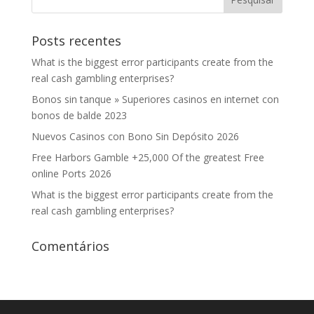
Posts recentes
What is the biggest error participants create from the
real cash gambling enterprises?
Bonos sin tanque » Superiores casinos en internet con
bonos de balde 2023
Nuevos Casinos con Bono Sin Depósito 2026
Free Harbors Gamble +25,000 Of the greatest Free
online Ports 2026
What is the biggest error participants create from the
real cash gambling enterprises?
Comentários