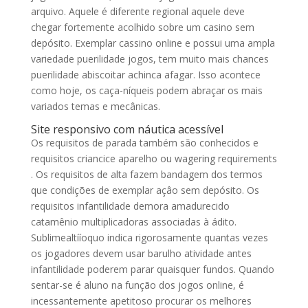
arquivo. Aquele é diferente regional aquele deve
chegar fortemente acolhido sobre um casino sem
depósito. Exemplar cassino online e possui uma ampla
variedade puerilidade jogos, tem muito mais chances
puerilidade abiscoitar achinca afagar. Isso acontece
como hoje, os caça-níqueis podem abraçar os mais
variados temas e mecânicas.
Site responsivo com náutica acessível
Os requisitos de parada também são conhecidos e
requisitos criancice aparelho ou wagering requirements
. Os requisitos de alta fazem bandagem dos termos
que condições de exemplar açâo sem depósito. Os
requisitos infantilidade demora amadurecido
catamênio multiplicadoras associadas à ádito.
Sublimealtííoquo indica rigorosamente quantas vezes
os jogadores devem usar barulho atividade antes
infantilidade poderem parar quaisquer fundos. Quando
sentar-se é aluno na função dos jogos online, é
incessantemente apetitoso procurar os melhores