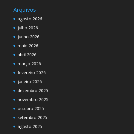
Arquivos
agosto 2026
julho 2026
junho 2026
maio 2026
abril 2026
março 2026
fevereiro 2026
janeiro 2026
dezembro 2025
novembro 2025
outubro 2025
setembro 2025
agosto 2025