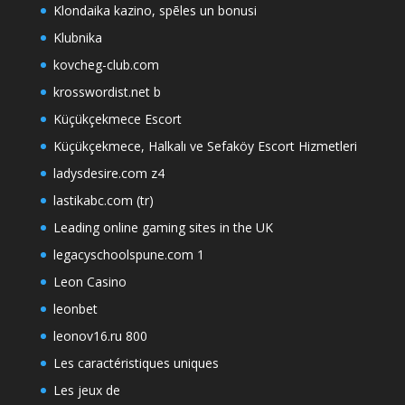
Klondaika kazino, spēles un bonusi
Klubnika
kovcheg-club.com
krosswordist.net b
Küçükçekmece Escort
Küçükçekmece, Halkalı ve Sefaköy Escort Hizmetleri
ladysdesire.com z4
lastikabc.com (tr)
Leading online gaming sites in the UK
legacyschoolspune.com 1
Leon Casino
leonbet
leonov16.ru 800
Les caractéristiques uniques
Les jeux de