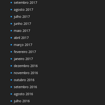
setembro 2017
agosto 2017
julho 2017
junho 2017
maio 2017
abril 2017
março 2017
fevereiro 2017
janeiro 2017
dezembro 2016
novembro 2016
outubro 2016
setembro 2016
agosto 2016
julho 2016