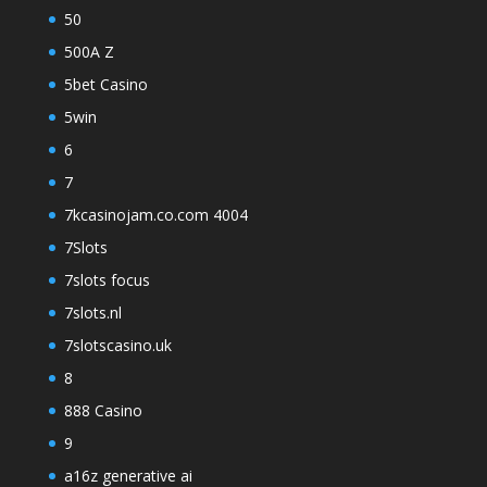
50
500A Z
5bet Casino
5win
6
7
7kcasinojam.co.com 4004
7Slots
7slots focus
7slots.nl
7slotscasino.uk
8
888 Casino
9
a16z generative ai