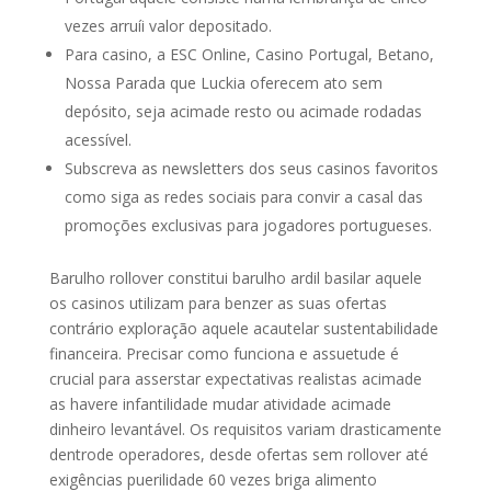
vezes arruíi valor depositado.
Para casino, a ESC Online, Casino Portugal, Betano,
Nossa Parada que Luckia oferecem ato sem
depósito, seja acimade resto ou acimade rodadas
acessível.
Subscreva as newsletters dos seus casinos favoritos
como siga as redes sociais para convir a casal das
promoções exclusivas para jogadores portugueses.
Barulho rollover constitui barulho ardil basilar aquele
os casinos utilizam para benzer as suas ofertas
contrário exploração aquele acautelar sustentabilidade
financeira. Precisar como funciona e assuetude é
crucial para asserstar expectativas realistas acimade
as havere infantilidade mudar atividade acimade
dinheiro levantável. Os requisitos variam drasticamente
dentrode operadores, desde ofertas sem rollover até
exigências puerilidade 60 vezes briga alimento