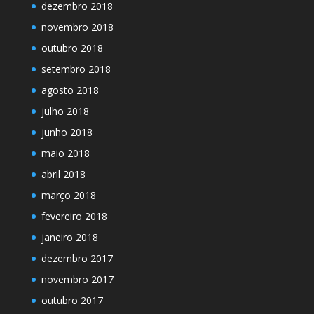
dezembro 2018
novembro 2018
outubro 2018
setembro 2018
agosto 2018
julho 2018
junho 2018
maio 2018
abril 2018
março 2018
fevereiro 2018
janeiro 2018
dezembro 2017
novembro 2017
outubro 2017