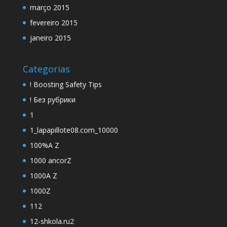
março 2015
fevereiro 2015
janeiro 2015
Categorias
! Boosting Safety Tips
! Без рубрики
1
1_lapapillote08.com_10000
100%A Z
1000 ancorZ
1000A Z
1000Z
112
12-shkola.ru2