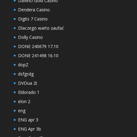
DaVinci Gold Casino
Dendera Casino
Digits 7 Casino
Dlaczego warto zaufać
Dolly Casino
DONE 240679 17.10
DONE 241498 16.10
dopZ
dsfgsdg
DVDua 2t
Eldorado 1
elon 2
eng
ENG apr 3
ENG Apr 3b