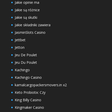
Jakie opinie ma
Jakie są różnice
Jakie są skutki
Jakie składniki zawiera
JasminSlots Casino
Jettbet
Jetton
Jeu De Poulet
Jeu Du Poulet
Kachingo
Kachingo Casino
kamalcargopackersmovers.in x2
Keto Probiotix: Czy
King Billy Casino
Kingmaker Casino