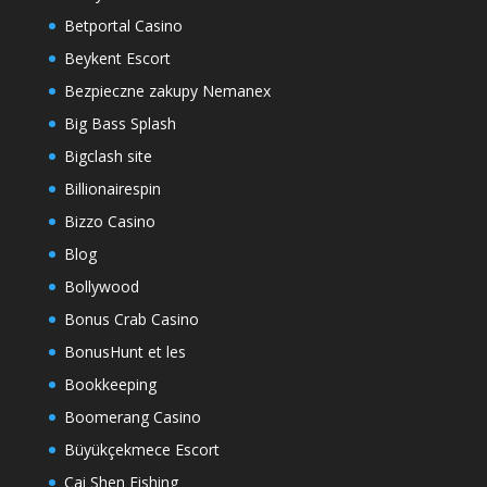
Betportal Casino
Beykent Escort
Bezpieczne zakupy Nemanex
Big Bass Splash
Bigclash site
Billionairespin
Bizzo Casino
Blog
Bollywood
Bonus Crab Casino
BonusHunt et les
Bookkeeping
Boomerang Casino
Büyükçekmece Escort
Cai Shen Fishing