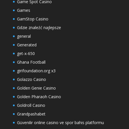
Game Spot Casino
Games
GamStop Casino
Gdzie znaleźć najlepsze
general
Generated
get-x-650
Ghana Football
girifoundation.org x3
Golazzo Casino
Golden Genie Casino
Golden Pharaoh Casino
Goldroll Casino
Grandpashabet
Güvenilir online casino ve spor bahis platformu