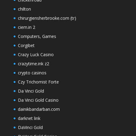
chilton
chirurgiensherbrooke.com (tr)
ciem.in 2
Computers, Games
Corgibet
Crazy Luck Casino
crazytime.ink z2
crypto casinos
Czy Trichomist Forte
Da Vinci Gold
Da Vinci Gold Casino
dainikbandarban.com
darknet link
DaVinci Gold