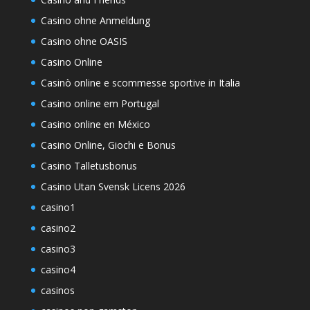
Casino ohne Anmeldung
Casino ohne OASIS
Casino Online
Casinò online e scommesse sportive in Italia
Casino online em Portugal
Casino online en México
Casino Online, Giochi e Bonus
Casino Talletusbonus
Casino Utan Svensk Licens 2026
casino1
casino2
casino3
casino4
casinos