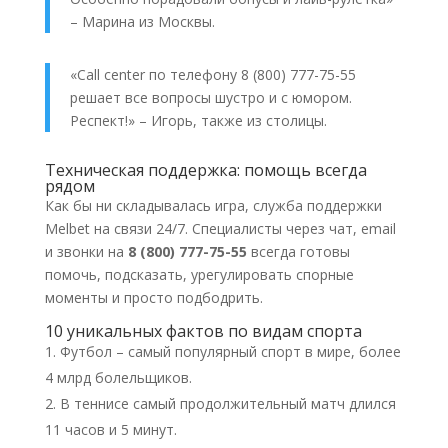
– Марина из Москвы.
«Call center по телефону 8 (800) 777-75-55
решает все вопросы шустро и с юмором.
Респект!» – Игорь, также из столицы.
Техническая поддержка: помощь всегда
рядом
Как бы ни складывалась игра, служба поддержки
Melbet на связи 24/7. Специалисты через чат, email
и звонки на
8 (800) 777-75-55
всегда готовы
помочь, подсказать, урегулировать спорные
моменты и просто подбодрить.
10 уникальных фактов по видам спорта
Футбол – самый популярный спорт в мире, более
4 млрд болельщиков.
В теннисе самый продолжительный матч длился
11 часов и 5 минут.