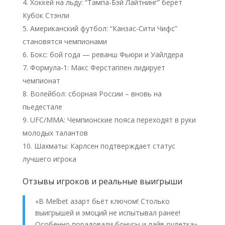
Хоккей на льду: “Тампа-Бэй Лайтнинг” берет
Кубок Стэнли
Американский футбол: “Канзас-Сити Чифс”
становятся чемпионами
Бокс: бой года — реванш Фьюри и Уайлдера
Формула-1: Макс Ферстаппен лидирует
чемпионат
Волейбол: сборная России – вновь на
пьедестале
UFC/MMA: Чемпионские пояса переходят в руки
молодых талантов
Шахматы: Карлсен подтверждает статус
лучшего игрока
Отзывы игроков и реальные выигрыши
«В Melbet азарт бьёт ключом! Столько
выигрышей и эмоций не испытывал ранее!
Особенно порадовали бонусы и лайв-рулетка»