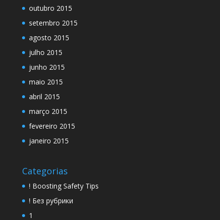
outubro 2015
setembro 2015
agosto 2015
julho 2015
junho 2015
maio 2015
abril 2015
março 2015
fevereiro 2015
janeiro 2015
Categorias
! Boosting Safety Tips
! Без рубрики
1