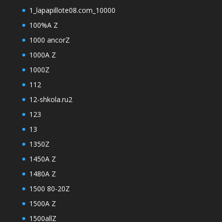
1_lapapillote08.com_10000
100%A Z
1000 ancorZ
1000A Z
1000Z
112
12-shkola.ru2
123
13
1350Z
1450A Z
1480A Z
1500 80-20Z
1500A Z
1500allZ