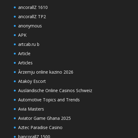
ancorallZ 1610
ancorallZ TP2
anonymous
APK
artcab.ru b
Article
Articles
Ārzemju online kazino 2026
Ataköy Escort
Ausländische Online Casinos Schweiz
Automotive Topics and Trends
Avia Masters
Aviator Game Ghana 2025
Aztec Paradise Casino
bancorallZ 1500