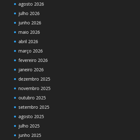
agosto 2026
julho 2026
junho 2026
maio 2026
abril 2026
março 2026
fevereiro 2026
janeiro 2026
dezembro 2025
novembro 2025
outubro 2025
setembro 2025
agosto 2025
julho 2025
junho 2025