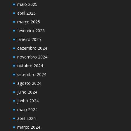
maio 2025
abril 2025
março 2025
fevereiro 2025
janeiro 2025
dezembro 2024
novembro 2024
outubro 2024
setembro 2024
agosto 2024
julho 2024
junho 2024
maio 2024
abril 2024
março 2024