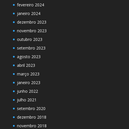
fevereiro 2024
janeiro 2024
dezembro 2023
novembro 2023
outubro 2023
setembro 2023
agosto 2023
abril 2023
março 2023
janeiro 2023
junho 2022
julho 2021
setembro 2020
dezembro 2018
novembro 2018