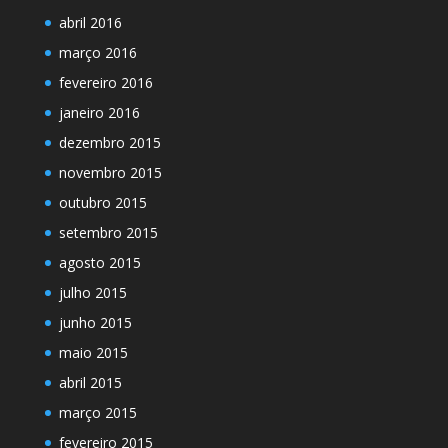
abril 2016
março 2016
fevereiro 2016
janeiro 2016
dezembro 2015
novembro 2015
outubro 2015
setembro 2015
agosto 2015
julho 2015
junho 2015
maio 2015
abril 2015
março 2015
fevereiro 2015