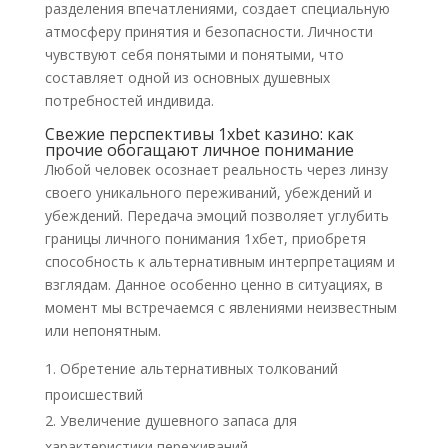
разделения впечатлениями, создает специальную
атмосферу принятия и безопасности. Личности
чувствуют себя понятыми и понятыми, что
составляет одной из основных душевных
потребностей индивида.
Свежие перспективы 1xbet казино: как
прочие обогащают личное понимание
Любой человек осознает реальность через линзу
своего уникального переживаний, убеждений и
убеждений. Передача эмоций позволяет углубить
границы личного понимания 1хбет, приобретя
способность к альтернативным интерпретациям и
взглядам. Данное особенно ценно в ситуациях, в
момент мы встречаемся с явлениями неизвестным
или непонятным.
Обретение альтернативных толкований
происшествий
Увеличение душевного запаса для
характеристики переживаний