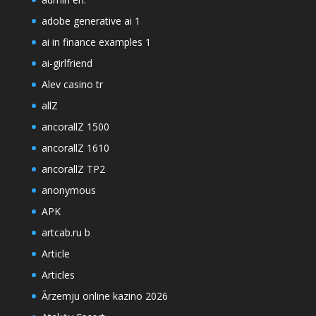
adobe generative ai 1
ai in finance examples 1
ai-girlfriend
Alev casino tr
allZ
ancorallZ 1500
ancorallZ 1610
ancorallZ TP2
anonymous
APK
artcab.ru b
Article
Articles
Ārzemju online kazino 2026