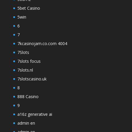
5bet Casino
5win
6
7
7kcasinojam.co.com 4004
7Slots
7slots focus
7slots.nl
7slotscasino.uk
8
888 Casino
9
a16z generative ai
admin en
admin en.