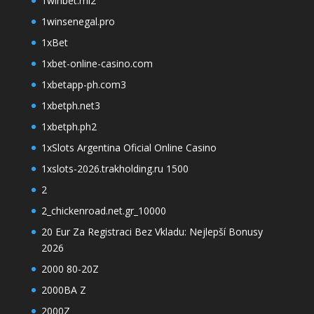
1winbet.ml2
1winsenegal.pro
1xBet
1xbet-online-casino.com
1xbetapp-ph.com3
1xbetph.net3
1xbetph.ph2
1xSlots Argentina Oficial Online Casino
1xslots-2026.trakholding.ru 1500
2
2_chickenroad.net.gr_10000
20 Eur Za Registraci Bez Vkladu: Nejlepší Bonusy
2026
2000 80-20Z
2000BA Z
2000Z