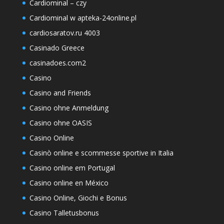
Cardiominal – czy
Cardiominal w apteka-24online.pl
cardiosaratov.ru 4003
Casinado Greece
casinadoes.com2
Casino
Casino and Friends
Casino ohne Anmeldung
Casino ohne OASIS
Casino Online
Casinò online e scommesse sportive in Italia
Casino online em Portugal
Casino online en México
Casino Online, Giochi e Bonus
Casino Talletusbonus