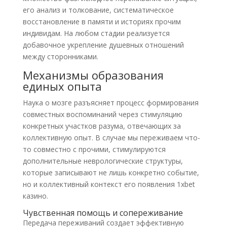
его анализ и толкование, систематическое
восстановление в памяти и историях прочим
индивидам. На любом стадии реализуется
добавочное укрепление душевных отношений
между сторонниками.
Механизмы образования
единых опыта
Наука о мозге разъясняет процесс формирования
совместных воспоминаний через стимуляцию
конкретных участков разума, отвечающих за
коллективную опыт. В случае мы переживаем что-
то совместно с прочими, стимулируются
дополнительные неврологические структуры,
которые записывают не лишь конкретно событие,
но и коллективный контекст его появления 1xbet
казино.
Чувственная помощь и сопереживание
Передача переживаний создает эффективную