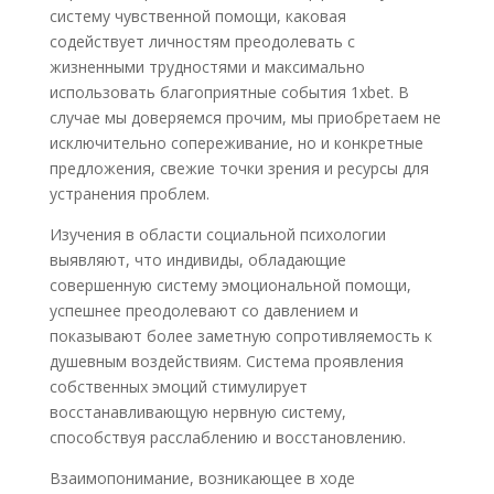
систему чувственной помощи, каковая
содействует личностям преодолевать с
жизненными трудностями и максимально
использовать благоприятные события 1xbet. В
случае мы доверяемся прочим, мы приобретаем не
исключительно сопереживание, но и конкретные
предложения, свежие точки зрения и ресурсы для
устранения проблем.
Изучения в области социальной психологии
выявляют, что индивиды, обладающие
совершенную систему эмоциональной помощи,
успешнее преодолевают со давлением и
показывают более заметную сопротивляемость к
душевным воздействиям. Система проявления
собственных эмоций стимулирует
восстанавливающую нервную систему,
способствуя расслаблению и восстановлению.
Взаимопонимание, возникающее в ходе