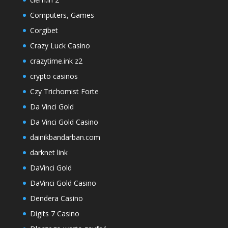
Computers, Games
Corgibet
Crazy Luck Casino
crazytime.ink z2
crypto casinos
Czy Trichomist Forte
Da Vinci Gold
Da Vinci Gold Casino
dainikbandarban.com
darknet link
DaVinci Gold
DaVinci Gold Casino
Dendera Casino
Digits 7 Casino