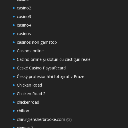
casino2
casino3
casino4
casinos
casinos non gamstop
Casinos online
Cazino online și sloturi cu câștiguri reale
České Casino Paysafecard
Český profesionální fotograf v Praze
Chicken Road
Chicken Road 2
chickenroad
chilton
chirurgiensherbrooke.com (tr)
ciem.in 2