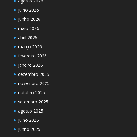
agosto 2026
julho 2026
junho 2026
maio 2026
abril 2026
março 2026
fevereiro 2026
janeiro 2026
dezembro 2025
novembro 2025
outubro 2025
setembro 2025
agosto 2025
julho 2025
junho 2025