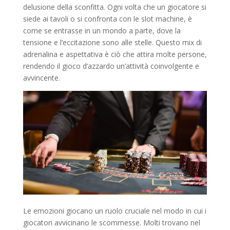
delusione della sconfitta. Ogni volta che un giocatore si
siede ai tavoli o si confronta con le slot machine, è
come se entrasse in un mondo a parte, dove la
tensione e l’eccitazione sono alle stelle. Questo mix di
adrenalina e aspettativa è ciò che attira molte persone,
rendendo il gioco d’azzardo un’attività coinvolgente e
avvincente.
Le emozioni giocano un ruolo cruciale nel modo in cui i
giocatori avvicinano le scommesse. Molti trovano nel