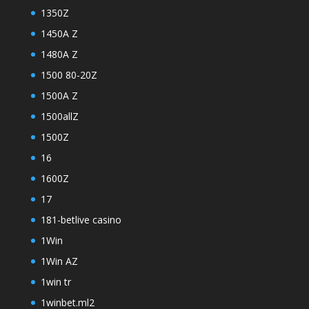
1350Z
1450A Z
1480A Z
1500 80-20Z
1500A Z
1500allZ
1500Z
16
1600Z
17
181-betlive casino
1Win
1Win AZ
1win tr
1winbet.ml2