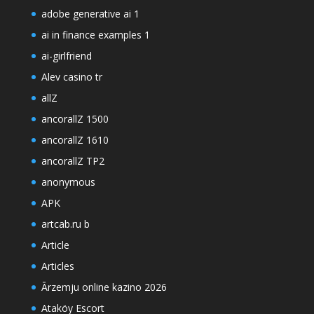
adobe generative ai 1
ai in finance examples 1
ai-girlfriend
Alev casino tr
allZ
ancorallZ 1500
ancorallZ 1610
ancorallZ TP2
anonymous
APK
artcab.ru b
Article
Articles
Ārzemju online kazino 2026
Ataköy Escort