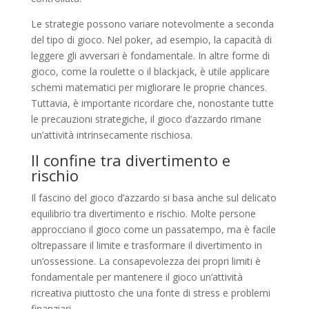
Le strategie possono variare notevolmente a seconda
del tipo di gioco. Nel poker, ad esempio, la capacità di
leggere gli avversari è fondamentale. In altre forme di
gioco, come la roulette o il blackjack, è utile applicare
schemi matematici per migliorare le proprie chances.
Tuttavia, è importante ricordare che, nonostante tutte
le precauzioni strategiche, il gioco d’azzardo rimane
un’attività intrinsecamente rischiosa.
Il confine tra divertimento e
rischio
Il fascino del gioco d’azzardo si basa anche sul delicato
equilibrio tra divertimento e rischio. Molte persone
approcciano il gioco come un passatempo, ma è facile
oltrepassare il limite e trasformare il divertimento in
un’ossessione. La consapevolezza dei propri limiti è
fondamentale per mantenere il gioco un’attività
ricreativa piuttosto che una fonte di stress e problemi
finanziari.