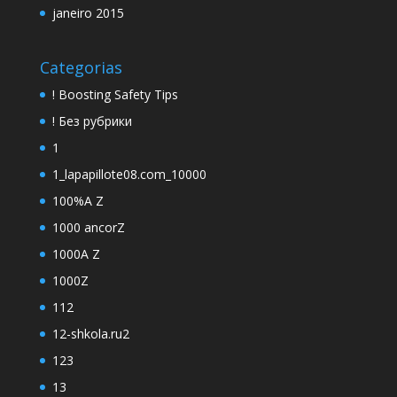
janeiro 2015
Categorias
! Boosting Safety Tips
! Без рубрики
1
1_lapapillote08.com_10000
100%A Z
1000 ancorZ
1000A Z
1000Z
112
12-shkola.ru2
123
13