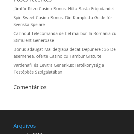
Jämför Ritzo Casino Bonus: Hitta Bästa Erbjudandet
Spin Sweet Casino Bonus: Din Kompletta Guide för
Svenska Spelare
Cazinoul Telecomanda de Cel mai bun la Romania cu
Stimulent Generoase
Bonus adaugat Mai degraba decat Depunere : 36 De
asemenea, oferte Casino cu Tambur Gratuite
Vardenafil és Levitra Generikus: Hatékonyság a
Testépítés Szolgálatában
Comentários
Arquivos