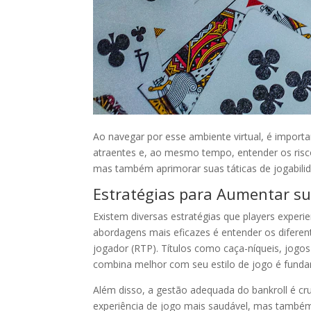
Ao navegar por esse ambiente virtual, é import
atraentes e, ao mesmo tempo, entender os risco
mas também aprimorar suas táticas de jogabili
Estratégias para Aumentar s
Existem diversas estratégias que players exper
abordagens mais eficazes é entender os diferent
jogador (RTP). Títulos como caça-níqueis, jogos
combina melhor com seu estilo de jogo é fundam
Além disso, a gestão adequada do bankroll é cru
experiência de jogo mais saudável, mas também 