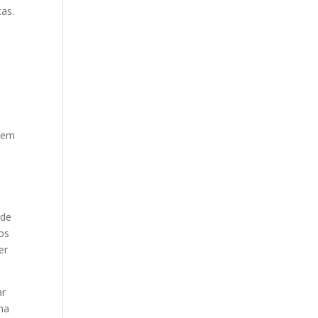
cas.
odem
 de
tos
er
ar
ma