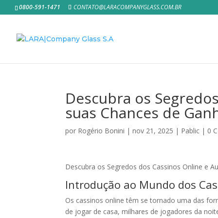
0800-591-1471
CONTATO@LARACOMPANYGLASS.COM.BR
Descubra os Segredos
suas Chances de Gan
por
Rogério Bonini
|
nov 21, 2025
|
Pablic
|
0 
Descubra os Segredos dos Cassinos Online e 
Introdução ao Mundo dos Cas
Os cassinos online têm se tornado uma das form
de jogar de casa, milhares de jogadores da noi