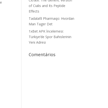
Citrate: The Generic Version
ue
of Cialis and Its Peptide
Effects
Tadalafil Pharmaqo: Hvordan
Man Tager Det
1xBet APK İncelemesi:
Türkiye’de Spor Bahislerinin
Yeni Adresi
Comentários