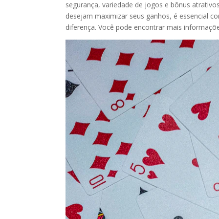
segurança, variedade de jogos e bônus atrativo
desejam maximizar seus ganhos, é essencial co
diferença. Você pode encontrar mais informaçõ