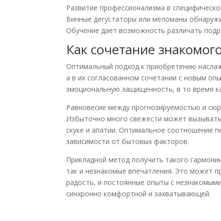
Развитие профессионализма в специфической
Винные дегустаторы или меломаны обнаружи
Обучение дает возможность различать подр
Как сочетание знакомог
Оптимальный подход к приобретению наслаж
а в их согласованном сочетании с новым опы
эмоциональную защищенность, в то время к
Равновесие между прогнозируемостью и сю
Избыточно много свежести может вызывать 
скуке и апатии. Оптимальное соотношение п
зависимости от бытовых факторов.
Прикладной метод получить такого гармони
так и незнакомые впечатления. Это может п
радость, и постоянные опыты с незнакомым
синхронно комфортной и захватывающей.