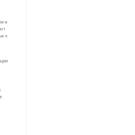
зм и
ают
ык к
ации
я
е
.