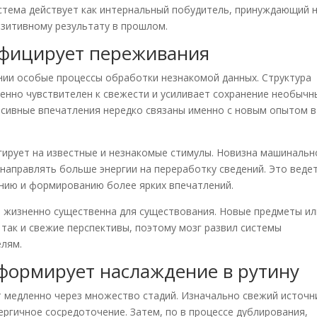
истема действует как интернальный побудитель, принуждающий 
озитивному результату в прошлом.
ифицирует переживания
нии особые процессы обработки незнакомой данных. Структура
бенно чувствителен к свежести и усиливает сохранение необычн
нсивные впечатления нередко связаны именно с новым опытом в
гирует на известные и незнакомые стимулы. Новизна машинальн
направлять больше энергии на переработку сведений. Это ведет
нию и формированию более ярких впечатлений.
а жизненно существенна для существования. Новые предметы ил
 так и свежие перспективы, поэтому мозг развил системы
елям.
формирует наслаждение в рутину
т медленно через множество стадий. Изначально свежий источн
ергичное сосредоточение. Затем, по в процессе дублирования,