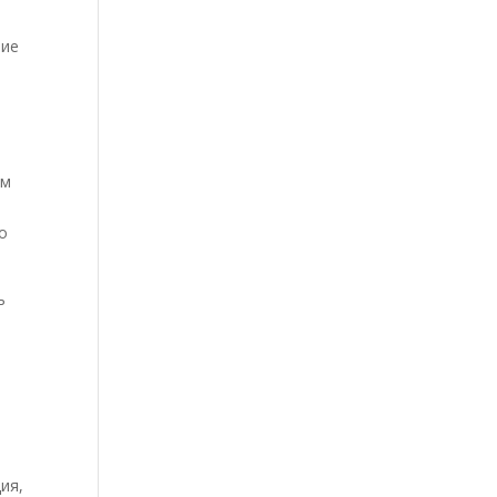
ние
ям
о
ь
ия,