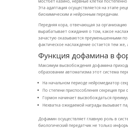
мостбет казино, нервные клетки постепенн
Эта адаптация осуществляется на этапе ре
биохимическим и нейронным передачам.
Передняя кора, отвечающая за организацию 
вырабатывает ожидания о том, какое наслаж
зачастую оказываются преуменьшенными по 
фактическое наслаждение остается тем же,
Функция дофамина в фо
Максимум высвобождения дофамина приходит
образовании автоматизма этот система пер
На начальном периоде нейромедиатор секр
По степени приспособления секреция при 
Гормон начинает высвобождаться преимуще
Нехватка ожидаемой награды вызывает па
Дофамин осуществляет главную роль в систе
биологический передатчик не только инфор