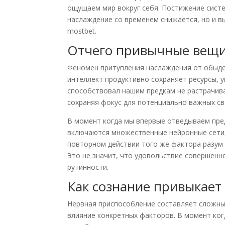
ощущаем мир вокруг себя. Постижение систе
наслаждение со временем снижается, но и 
mostbet.
Отчего привычные вещи
Феномен притупления наслаждения от обыде
интеллект продуктивно сохраняет ресурсы, 
способствовал нашим предкам не растрачива
сохраняя фокус для потенциально важных св
В момент когда мы впервые отведываем пре
включаются множественные нейронные сети,
повторном действии того же фактора разум 
Это не значит, что удовольствие совершенн
рутинности.
Как сознание привыкает
Нервная приспособление составляет сложны
влияние конкретных факторов. В момент ког