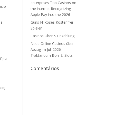
.
enterprises Top Casinos on
тным
the internet Recognizing
Apple Pay into the 2026
на
Guns N’ Roses Kostenfrei
Spielen
и
Casinos Über 5 Einzahlung
Neue Online Casinos über
Abzug im Juli 2026:
Traktandum Boni & Slots
 При
Comentários
ию;