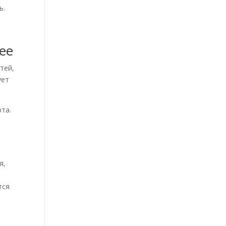
ь.
ее
тей,
ует
.
та.
я,
тся