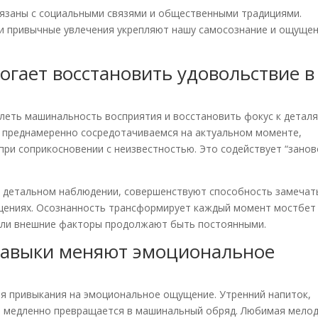
вязаны с социальными связями и общественными традициями.
и привычные увлечения укрепляют нашу самосознание и ощуще
огает восстановить удовольствие в
леть машинальность восприятия и восстановить фокус к детал
ы преднамеренно сосредотачиваемся на актуальном моменте,
при соприкосновении с неизвестностью. Это содействует “занов
 детальном наблюдении, совершенствуют способность замечат
щениях. Осознанность трансформирует каждый момент мостбет
если внешние факторы продолжают быть постоянными.
 навыки меняют эмоциональное
я привыкания на эмоциональное ощущение. Утренний напиток,
, медленно превращается в машинальный обряд. Любимая мелод