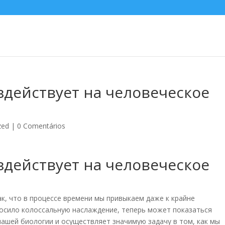
здействует на человеческое
zed
|
0 Comentários
здействует на человеческое
к, что в процессе времени мы привыкаем даже к крайне
осило колоссальную наслаждение, теперь может показаться
ашей биологии и осуществляет значимую задачу в том, как мы