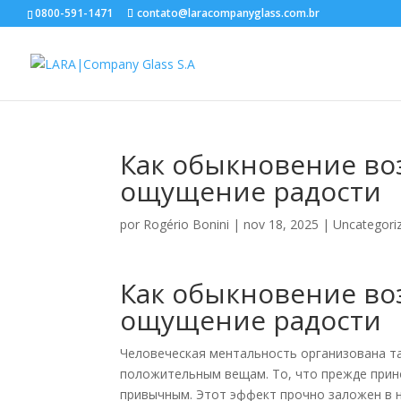
0800-591-1471
contato@laracompanyglass.com.br
Как обыкновение во
ощущение радости
por
Rogério Bonini
|
nov 18, 2025
|
Uncategori
Как обыкновение во
ощущение радости
Человеческая ментальность организована та
положительным вещам. То, что прежде прин
привычным. Этот эффект прочно заложен в н