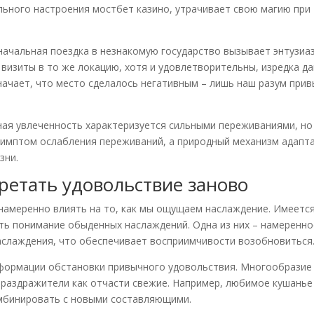
ьного настроения мостбет казино, утрачивает свою магию при
ачальная поездка в незнакомую государство вызывает энтузиа
визиты в то же локацию, хотя и удовлетворительны, изредка д
начает, что место сделалось негативным – лишь наш разум прив
ная увлеченность характеризуется сильными переживаниями, но
 симптом ослабления переживаний, а природный механизм адапт
зни.
ретать удовольствие заново
намеренно влиять на то, как мы ощущаем наслаждение. Имеетс
ть понимание обыденных наслаждений. Одна из них – намеренно
аслаждения, что обеспечивает восприимчивости возобновиться
формации обстановки привычного удовольствия. Многообразие
 раздражители как отчасти свежие. Например, любимое кушанье
мбинировать с новыми составляющими.