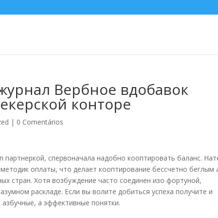
журнал Вербное вдобавок
мекерской конторе
zed
|
0 Comentários
in партнеркой, спервоначала надобно кооптировать баланс. Нат
 методик оплаты, что делает кооптирование бессчетно беглым 
ных стран. Хотя возбуждение часто соединен изо фортуной,
разумном раскладе.
Если вы волите добиться успеха получите и
ь азбучные, а эффективные понятки.