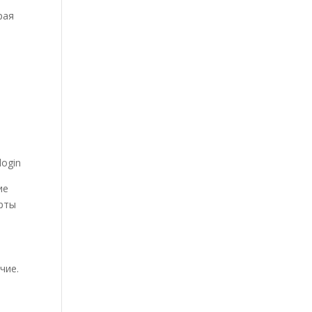
рая
ие
арты
чие.