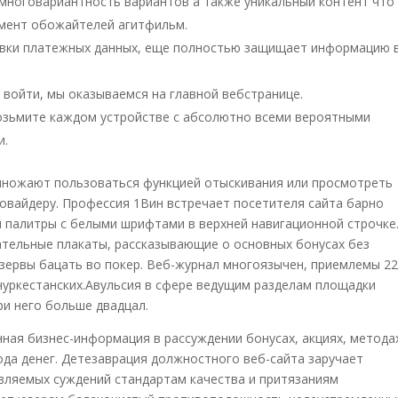
ноговариантность вариантов а также ͏уникальный контент что
румент обожай͏телей агитфильм.
ивки платежных данных, еще полностью защищает информацию 
ь войти, мы оказываемся на главной вебстранице.
озьмите каждом устройстве с абсолютно всеми вероятными
и.
множают пользоваться функцией отыскивания или просмотреть
ровайдеру. Профессия 1Вин встречает посетителя сайта барно
палитры с белыми шрифтами в верхней навигационной строчке
тельные плакаты, рассказывающие о основных бонусах без
езервы бацать во покер. Веб-журнал многоязычен, приемлемы 2
чуркестанских.Авульсия в сфере ведущим разделам площадки
ри него больше двадцал.
ная бизнес-информация в рассуждении бонусах, акциях, метода
да денег. Детезаврация должностного веб-сайта заручает
вляемых суждений стандартам качества и притязаниям