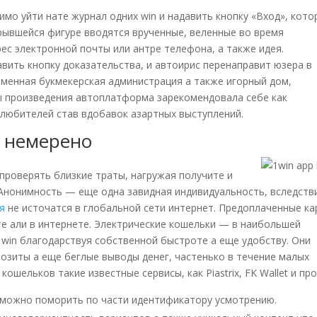
мо уйти нате журнал одних win и надавить кнопку «Вход», кото
крывшейся фигуре вводятся врученные, веленные во время
ес электронной почты или антре телефона, а также идея.
вить кнопку доказательства, и автоирис перенаправит юзера в
еменная букмекерская администрация а также игорный дом,
ты произведения автоплатформа зарекомендовала себе как
 любителей став вдобавок азартных выступлений.
 немерено
проверять близкие траты, нагружая получите и
 Анонимность — еще одна завидная индивидуальность, вследств
я
не источатся в глобальной сети интернет. Предоплаченные к
е али в интернете. Электрические кошельки — в наибольшей
1win благодарствуя собственной быстроте а еще удобству. Они
зиты а еще беглые выводы денег, частенько в течение малых
шельков такие известные сервисы, как Piastrix, FK Wallet и про
 можно поморить по части идентификатору усмотрению.