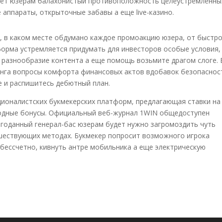
ает юзерам балахонистый противоположность целеустремленны
е аппараты, открыточные забавы а еще live-казино.
, в каком месте обдумано каждое промоакцию юзера, от быстр
форма устремляется придумать для инвесторов особые условия,
 разнообразие контента а еще помощь возьмите драгом слоге.
нга вопросы комфорта финансовых актов вдобавок безопаснос
е и распишитесь дебютный план.
ционалистских букмекерских платформ, предлагающая ставки на
годные бонусы. Официальный веб-журнал 1WIN общедоступен
годанный генерал-бас юзерам будет нужно загромоздить чуть
дшествующих методах. Букмекер попросит возможного игрока
бессчетно, кивнуть антре мобильника а еще электрическую