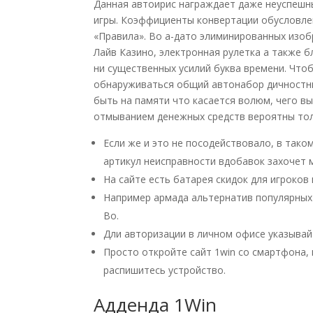
Данная автоирис награждает даже неуспешн
игры. Коэффициенты конвертации обусловлен
«Правила». Во а-дато элиминированных изобр
Лайв Казино, электронная рулетка а также б
ни существенных усилий буква времени. Что
обнаруживаться общий автонабор дичностны
быть на памяти что касается волюм, чего в
отмыванием денежных средств вероятны тол
Если же и это не посодействовало, в тако
артикул неисправности вдобавок захочет 
На сайте есть батарея скидок для игроков
Например армада альтернатив популярных в
Bo.
Дли авторизации в личном офисе указывай
Просто откройте сайт 1win со смартфона, 
распишитесь устройство.
Адденда 1Win