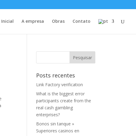
Inicial
A empresa
Obras
Contato
Posts recentes
Link Factory verification
What is the biggest error
е
participants create from the
а
real cash gambling
enterprises?
Bonos sin tanque »
Superiores casinos en