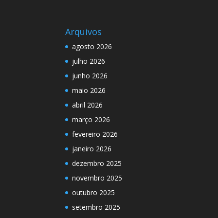
Arquivos
agosto 2026
julho 2026
junho 2026
maio 2026
abril 2026
março 2026
fevereiro 2026
janeiro 2026
dezembro 2025
novembro 2025
outubro 2025
setembro 2025