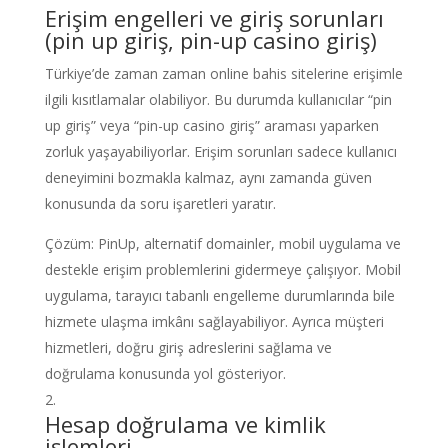
Erişim engelleri ve giriş sorunları
(pin up giriş, pin-up casino giriş)
Türkiye’de zaman zaman online bahis sitelerine erişimle
ilgili kısıtlamalar olabiliyor. Bu durumda kullanıcılar “pin
up giriş” veya “pin-up casino giriş” araması yaparken
zorluk yaşayabiliyorlar. Erişim sorunları sadece kullanıcı
deneyimini bozmakla kalmaz, aynı zamanda güven
konusunda da soru işaretleri yaratır.
Çözüm: PinUp, alternatif domainler, mobil uygulama ve
destekle erişim problemlerini gidermeye çalışıyor. Mobil
uygulama, tarayıcı tabanlı engelleme durumlarında bile
hizmete ulaşma imkânı sağlayabiliyor. Ayrıca müşteri
hizmetleri, doğru giriş adreslerini sağlama ve
doğrulama konusunda yol gösteriyor.
Hesap doğrulama ve kimlik
işlemleri