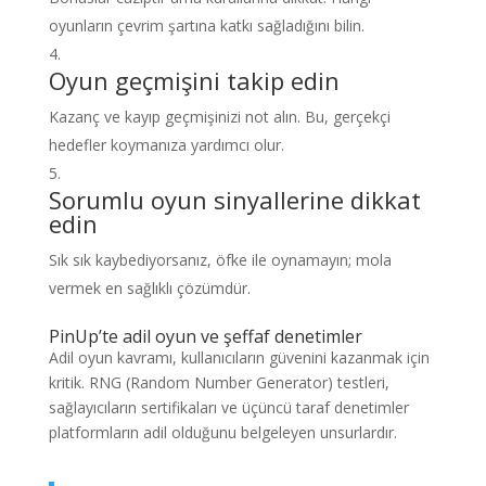
oyunların çevrim şartına katkı sağladığını bilin.
Oyun geçmişini takip edin
Kazanç ve kayıp geçmişinizi not alın. Bu, gerçekçi
hedefler koymanıza yardımcı olur.
Sorumlu oyun sinyallerine dikkat
edin
Sık sık kaybediyorsanız, öfke ile oynamayın; mola
vermek en sağlıklı çözümdür.
PinUp’te adil oyun ve şeffaf denetimler
Adil oyun kavramı, kullanıcıların güvenini kazanmak için
kritik. RNG (Random Number Generator) testleri,
sağlayıcıların sertifikaları ve üçüncü taraf denetimler
platformların adil olduğunu belgeleyen unsurlardır.