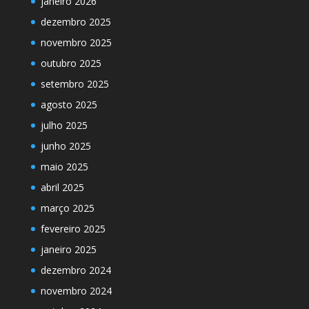
janeiro 2026
dezembro 2025
novembro 2025
outubro 2025
setembro 2025
agosto 2025
julho 2025
junho 2025
maio 2025
abril 2025
março 2025
fevereiro 2025
janeiro 2025
dezembro 2024
novembro 2024