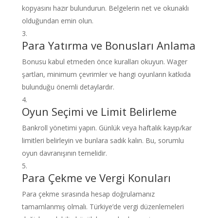
kopyasını hazır bulundurun. Belgelerin net ve okunaklı
olduğundan emin olun.
Para Yatırma ve Bonusları Anlama
Bonusu kabul etmeden önce kuralları okuyun. Wager
şartları, minimum çevrimler ve hangi oyunların katkıda
bulunduğu önemli detaylardır.
Oyun Seçimi ve Limit Belirleme
Bankroll yönetimi yapın. Günlük veya haftalık kayıp/kar
limitleri belirleyin ve bunlara sadık kalın. Bu, sorumlu
oyun davranışının temelidir.
Para Çekme ve Vergi Konuları
Para çekme sırasında hesap doğrulamanız
tamamlanmış olmalı. Türkiye’de vergi düzenlemeleri