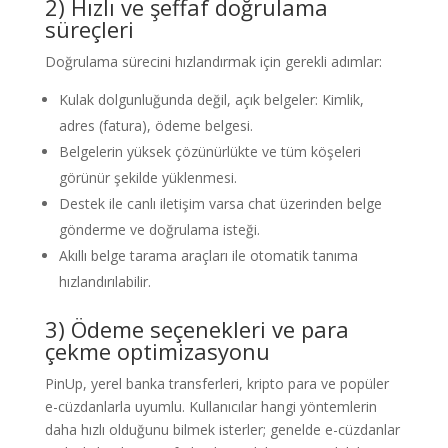
2) Hızlı ve şeffaf doğrulama
süreçleri
Doğrulama sürecini hızlandırmak için gerekli adımlar:
Kulak dolgunluğunda değil, açık belgeler: Kimlik,
adres (fatura), ödeme belgesi.
Belgelerin yüksek çözünürlükte ve tüm köşeleri
görünür şekilde yüklenmesi.
Destek ile canlı iletişim varsa chat üzerinden belge
gönderme ve doğrulama isteği.
Akıllı belge tarama araçları ile otomatik tanıma
hızlandırılabilir.
3) Ödeme seçenekleri ve para
çekme optimizasyonu
PinUp, yerel banka transferleri, kripto para ve popüler
e-cüzdanlarla uyumlu. Kullanıcılar hangi yöntemlerin
daha hızlı olduğunu bilmek isterler; genelde e-cüzdanlar