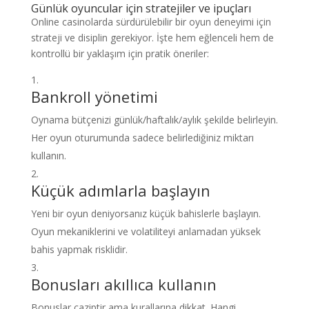
Günlük oyuncular için stratejiler ve ipuçları
Online casinolarda sürdürülebilir bir oyun deneyimi için
strateji ve disiplin gerekiyor. İşte hem eğlenceli hem de
kontrollü bir yaklaşım için pratik öneriler:
Bankroll yönetimi
Oynama bütçenizi günlük/haftalık/aylık şekilde belirleyin.
Her oyun oturumunda sadece belirlediğiniz miktarı
kullanın.
Küçük adımlarla başlayın
Yeni bir oyun deniyorsanız küçük bahislerle başlayın.
Oyun mekaniklerini ve volatiliteyi anlamadan yüksek
bahis yapmak risklidir.
Bonusları akıllıca kullanın
Bonuslar caziptir ama kurallarına dikkat. Hangi