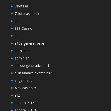
7slots.nl
7slotscasino.uk
8
888 Casino
9
a16z generative ai
admin en
admin en.
adobe generative ai 1
ai in finance examples 1
ai-girlfriend
Alev casino tr
allZ
ancorallZ 1500
ancorallZ 1610