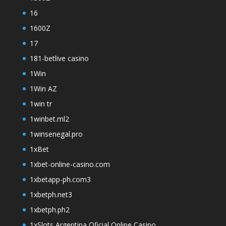
16
1600Z
17
181-betlive casino
1Win
1Win AZ
1win tr
1winbet.ml2
1winsenegal.pro
1xBet
1xbet-online-casino.com
1xbetapp-ph.com3
1xbetph.net3
1xbetph.ph2
1xSlots Argentina Oficial Online Casino