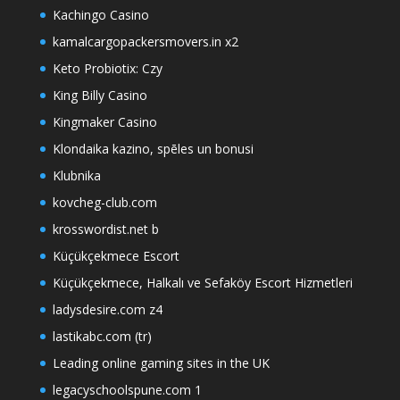
Kachingo Casino
kamalcargopackersmovers.in x2
Keto Probiotix: Czy
King Billy Casino
Kingmaker Casino
Klondaika kazino, spēles un bonusi
Klubnika
kovcheg-club.com
krosswordist.net b
Küçükçekmece Escort
Küçükçekmece, Halkalı ve Sefaköy Escort Hizmetleri
ladysdesire.com z4
lastikabc.com (tr)
Leading online gaming sites in the UK
legacyschoolspune.com 1