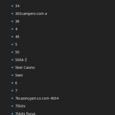
34
365campers.com a
38
4
49
5
50
500A Z
5bet Casino
5win
6
7
7kcasinojam.co.com 4004
7Slots
7slots focus