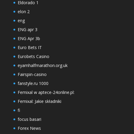
Eldorado 1
elon 2
eng
ENG apr 3
ENG Apr 3b
Euro Bets IT
Eurobets Casino
eyamhalfmarathon.org.uk
Fairspin-casino
fanstyle.ru 1000
Femixal w aptece-24online.pl:
Femixal: Jakie składniki
fi
focus basari
Forex News