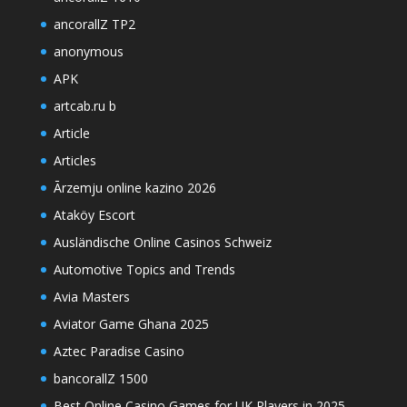
ancorallZ TP2
anonymous
APK
artcab.ru b
Article
Articles
Ārzemju online kazino 2026
Ataköy Escort
Ausländische Online Casinos Schweiz
Automotive Topics and Trends
Avia Masters
Aviator Game Ghana 2025
Aztec Paradise Casino
bancorallZ 1500
Best Online Casino Games for UK Players in 2025