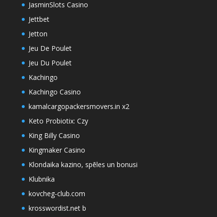
JasminSlots Casino
Jettbet
Jetton
Jeu De Poulet
Jeu Du Poulet
Kachingo
Kachingo Casino
kamalcargopackersmovers.in x2
Keto Probiotix: Czy
King Billy Casino
Kingmaker Casino
Klondaika kazino, spēles un bonusi
Klubnika
kovcheg-club.com
krosswordist.net b