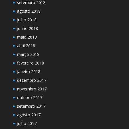
setembro 2018
agosto 2018
julho 2018
junho 2018
maio 2018
abril 2018
março 2018
fevereiro 2018
janeiro 2018
dezembro 2017
novembro 2017
outubro 2017
setembro 2017
agosto 2017
julho 2017