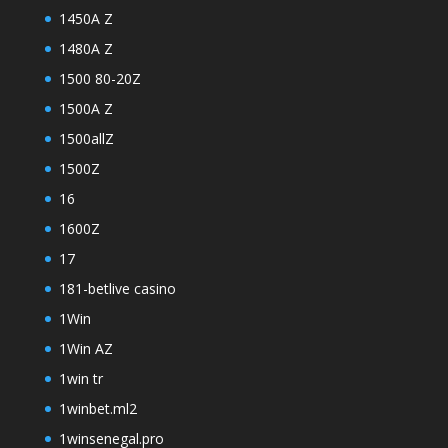
1450A Z
1480A Z
1500 80-20Z
1500A Z
1500allZ
1500Z
16
1600Z
17
181-betlive casino
1Win
1Win AZ
1win tr
1winbet.ml2
1winsenegal.pro