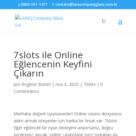
0800-591-1471
contato@laracompanyglass.com.br
7slots ile Online
Eğlencenin Keyfini
Çıkarın
por
Rogério Bonini
|
nov 3, 2025
|
7Slots
|
0
Comentários
Merhaba değerli oyunseverler! Online casino dünyasına
adım atmak isteyenler için harika bir fırsat var: 7slots!
Eğer eğlenceli bir oyun deneyimi arıyorsanız, doğru
yerdesiniz. Ancak, online casinoların bazı zorlukları da