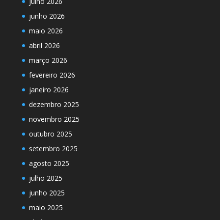
julho 2026
junho 2026
maio 2026
abril 2026
março 2026
fevereiro 2026
janeiro 2026
dezembro 2025
novembro 2025
outubro 2025
setembro 2025
agosto 2025
julho 2025
junho 2025
maio 2025