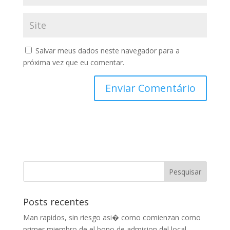
Salvar meus dados neste navegador para a
próxima vez que eu comentar.
Posts recentes
Man rapidos, sin riesgo asi� como comienzan como
primer miembro de el bono de admision del local