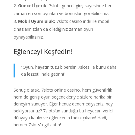
Güncel İçerik:
7slots güncel giriş sayesinde her
zaman en son oyunları ve bonusları görebilirsiniz.
Mobil Uyumluluk:
7slots casino indir ile mobil
cihazlarınızdan da dilediğiniz zaman oyun
oynayabilirsiniz.
Eğlenceyi Keşfedin!
“Oyun, hayatın tuzu biberidir. 7slots ile bunu daha
da lezzetli hale getirin!”
Sonuç olarak, 7slots online casino, hem güvenilirlik
hem de geniş oyun seçenekleriyle sizlere harika bir
deneyim sunuyor. Eğer henüz denemediyseniz, neyi
bekliyorsunuz? 7slots’un sunduğu bu heyecan verici
dünyaya katılın ve eğlencenin tadını çıkarın! Hadi,
hemen 7slots’a göz atın!