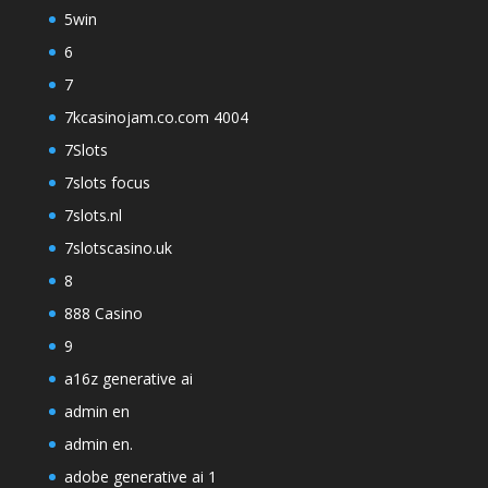
5win
6
7
7kcasinojam.co.com 4004
7Slots
7slots focus
7slots.nl
7slotscasino.uk
8
888 Casino
9
a16z generative ai
admin en
admin en.
adobe generative ai 1