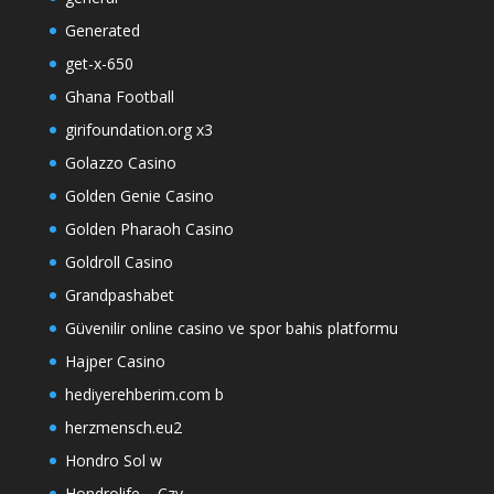
Generated
get-x-650
Ghana Football
girifoundation.org x3
Golazzo Casino
Golden Genie Casino
Golden Pharaoh Casino
Goldroll Casino
Grandpashabet
Güvenilir online casino ve spor bahis platformu
Hajper Casino
hediyerehberim.com b
herzmensch.eu2
Hondro Sol w
Hondrolife – Czy