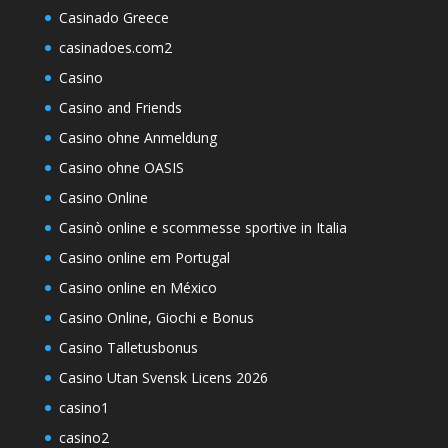
Casinado Greece
casinadoes.com2
Casino
Casino and Friends
Casino ohne Anmeldung
Casino ohne OASIS
Casino Online
Casinò online e scommesse sportive in Italia
Casino online em Portugal
Casino online en México
Casino Online, Giochi e Bonus
Casino Talletusbonus
Casino Utan Svensk Licens 2026
casino1
casino2