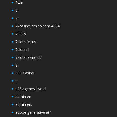
5win
6
7
7kcasinojam.co.com 4004
7Slots
7slots focus
7slots.nl
7slotscasino.uk
8
888 Casino
9
a16z generative ai
admin en
admin en.
adobe generative ai 1