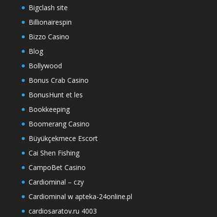
Bigclash site
Billionairespin
Bizzo Casino
Blog
Bollywood
Bonus Crab Casino
BonusHunt et les
Bookkeeping
Boomerang Casino
Büyükçekmece Escort
Cai Shen Fishing
CampoBet Casino
Cardiominal – czy
Cardiominal w apteka-24online.pl
cardiosaratov.ru 4003