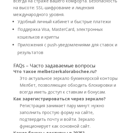
всегда на страже вашего комфорта. Безопасность
на высоте: SSL-шифрование и лицензия
международного уровня.
Удобный личный кабинет и быстрые платежи
Поддержка Visa, MasterCard, электронных
кошельков и крипты
Приложения с push-уведомлениями для ставок и
результатов
FAQs – Часто задаваемые вопросы
Что такое melbetzerkalorabochee.ru?
Это актуальное зеркало букмекерской конторы
Мелбет, позволяющее обходить блокировки и
всегда иметь доступ к ставкам и бонусам.
Как зарегистрироваться через зеркало?
Регистрация занимает пару минут: нужно
заполнить простую форму на сайте,
подтвердить почту и войти. Зеркало
функционирует как основной сайт.
Какие бонусы доступны в 2025?