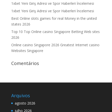
1xbet Yeni Giriş Adresi ve Spor Haberleri İncelemesi
1xbet Yeni Giriş Adresi ve Spor Haberleri İncelemesi
Best Online slots games for real Money in the united
states 2026
Top 10 Top Online casino Singapore Betting Web sites
2026
Online casino Singapore 2026 Greatest Internet casino
Websites Singapore
Comentários
Arquivos
agosto 2026
julho 2026