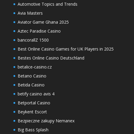
Automotive Topics and Trends
Avia Masters
Aviator Game Ghana 2025
Aztec Paradise Casino
bancorallZ 1500
Best Online Casino Games for UK Players in 2025
Bestes Online Casino Deutschland
betalice-casino.cz
Betano Casino
Betida Casino
betify casino avis 4
Betportal Casino
Beykent Escort
Bezpieczne zakupy Nemanex
Big Bass Splash