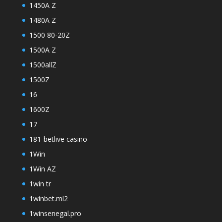
1450A Z
1480A Z
1500 80-20Z
1500A Z
1500allZ
1500Z
16
1600Z
17
181-betlive casino
1Win
1Win AZ
1win tr
1winbet.ml2
1winsenegal.pro