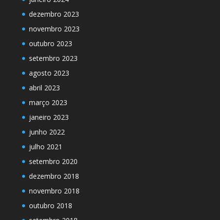
dezembro 2023
novembro 2023
outubro 2023
setembro 2023
agosto 2023
abril 2023
março 2023
janeiro 2023
junho 2022
julho 2021
setembro 2020
dezembro 2018
novembro 2018
outubro 2018