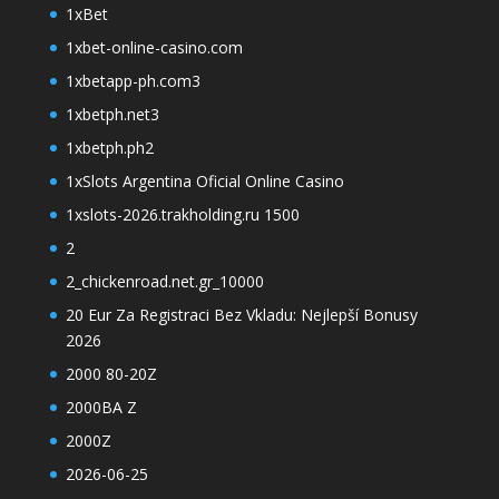
1xBet
1xbet-online-casino.com
1xbetapp-ph.com3
1xbetph.net3
1xbetph.ph2
1xSlots Argentina Oficial Online Casino
1xslots-2026.trakholding.ru 1500
2
2_chickenroad.net.gr_10000
20 Eur Za Registraci Bez Vkladu: Nejlepší Bonusy
2026
2000 80-20Z
2000BA Z
2000Z
2026-06-25