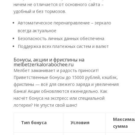
ничем не отличается от основного сайта –
удобный и без тормозов.
Автоматическое перенаправление – зеркало
всегда актуальное
Безопасность личных данных обеспечена
Поддержка всех платежных систем и валют
Бонусы, акции и фриспины на
melbetzerkalorabochee.ru
Мелбет заманивает и радость приносит!
Приветственные бонусы до 15000 рублей, кэшбэк,
фриспины — всё для свежего заряда и увеличения
банка! Акции обновляются еженедельно. Как
насчёт бонуса на экспресс или специальной
лотереи? Не упусти свой шанс!
Максима
Тип бонуса
Условия
сумма