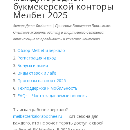
букмекерской конторы
Мелбет 2025
Автор: Денис Богданов | Проверил: Екатерина Присяжнюк.
Опытные эксперты iGaming и спортивного беттинга,
отвечающие за правдивость и качество контента.
Обзор Melbet и зеркало
Регистрация и вход
Бонусы и акции
Виды ставок и лайв
Прогнозы на спорт 2025
Техподдержка и мобильность
FAQs – Часто задаваемые вопросы
Ты искал рабочее зеркало?
melbetzerkalorabochee.ru
— хит сезона для
каждого, кто не хочет терять доступ к своей
любимой БК Мелбет. В 2025 году эта