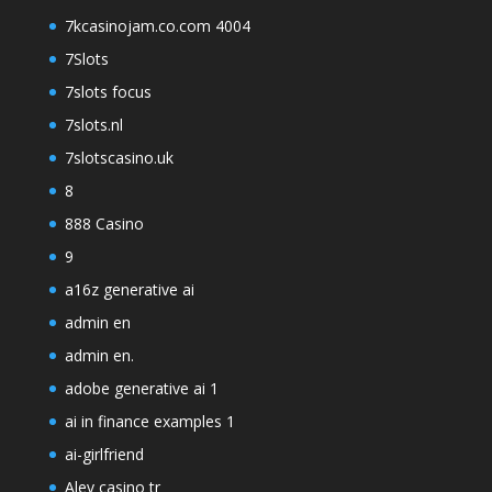
7kcasinojam.co.com 4004
7Slots
7slots focus
7slots.nl
7slotscasino.uk
8
888 Casino
9
a16z generative ai
admin en
admin en.
adobe generative ai 1
ai in finance examples 1
ai-girlfriend
Alev casino tr