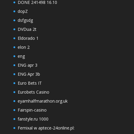
DONE 241498 16.10
dopZ
dsfgsdg
DVDua 2t
Eldorado 1
elon 2
eng
ENG apr 3
ENG Apr 3b
Euro Bets IT
Eurobets Casino
eyamhalfmarathon.org.uk
Fairspin-casino
fanstyle.ru 1000
Femixal w aptece-24online.pl: