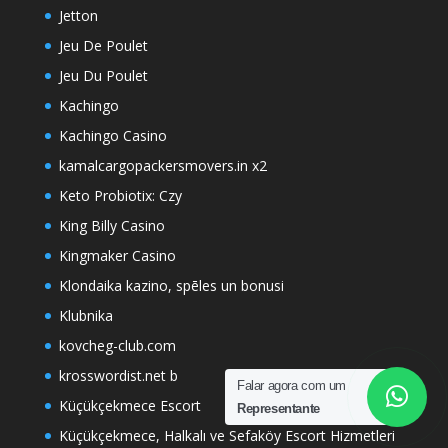
Jetton
Jeu De Poulet
Jeu Du Poulet
Kachingo
Kachingo Casino
kamalcargopackersmovers.in x2
Keto Probiotix: Czy
King Billy Casino
Kingmaker Casino
Klondaika kazino, spēles un bonusi
Klubnika
kovcheg-club.com
krosswordist.net b
Falar agora com um
Küçükçekmece Escort
Representante
Küçükçekmece, Halkalı ve Sefaköy Escort Hizmetleri