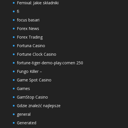
Femixal: Jakie składniki
fi
focus basari
Forex News
Forex Trading
Fortuna Casino
Fortune Clock Casino
fortune-tiger-demo-play.comen 250
Fungo Killer –
Game Spot Casino
Games
GamStop Casino
Gdzie znaleźć najlepsze
general
Generated