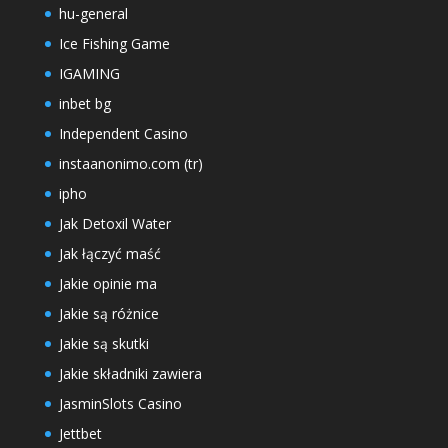
hu-general
Ice Fishing Game
IGAMING
inbet bg
Independent Casino
instaanonimo.com (tr)
ipho
Jak Detoxil Water
Jak łączyć maść
Jakie opinie ma
Jakie są różnice
Jakie są skutki
Jakie składniki zawiera
JasminSlots Casino
Jettbet