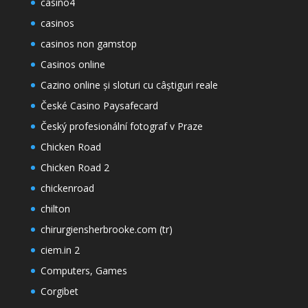
casino4
casinos
casinos non gamstop
Casinos online
Cazino online și sloturi cu câștiguri reale
České Casino Paysafecard
Český profesionální fotograf v Praze
Chicken Road
Chicken Road 2
chickenroad
chilton
chirurgiensherbrooke.com (tr)
ciem.in 2
Computers, Games
Corgibet