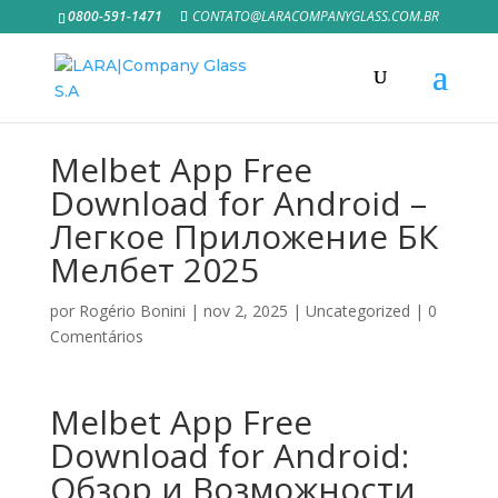
0800-591-1471
CONTATO@LARACOMPANYGLASS.COM.BR
Melbet App Free
Download for Android –
Легкое Приложение БК
Мелбет 2025
por
Rogério Bonini
|
nov 2, 2025
|
Uncategorized
|
0
Comentários
Melbet App Free
Download for Android:
Обзор и Возможности