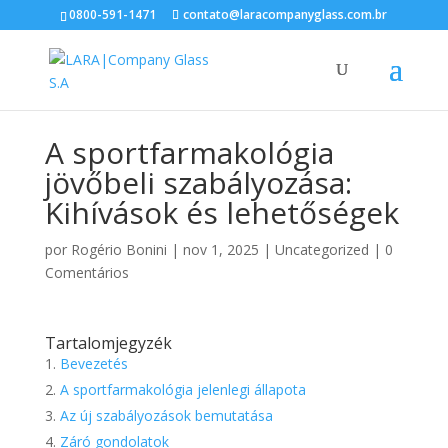
0800-591-1471
contato@laracompanyglass.com.br
A sportfarmakológia
jövőbeli szabályozása:
Kihívások és lehetőségek
por
Rogério Bonini
|
nov 1, 2025
|
Uncategorized
|
0
Comentários
Tartalomjegyzék
Bevezetés
A sportfarmakológia jelenlegi állapota
Az új szabályozások bemutatása
Záró gondolatok