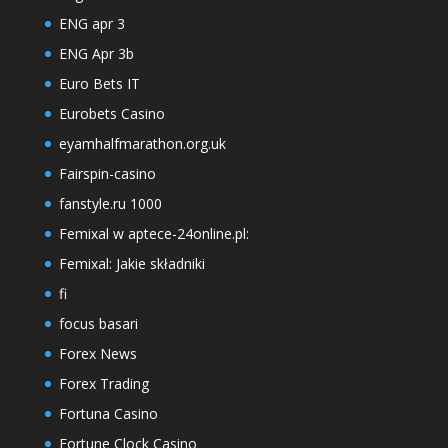
ENG apr 3
ENG Apr 3b
Euro Bets IT
Eurobets Casino
eyamhalfmarathon.org.uk
Fairspin-casino
fanstyle.ru 1000
Femixal w aptece-24online.pl:
Femixal: Jakie składniki
fi
focus basari
Forex News
Forex Trading
Fortuna Casino
Fortune Clock Casino