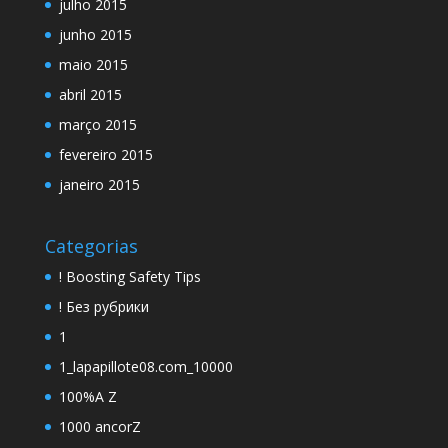
julho 2015
junho 2015
maio 2015
abril 2015
março 2015
fevereiro 2015
janeiro 2015
Categorias
! Boosting Safety Tips
! Без рубрики
1
1_lapapillote08.com_10000
100%A Z
1000 ancorZ