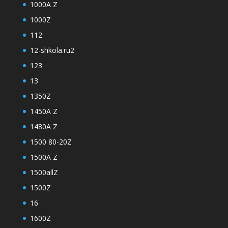
1000A Z
1000Z
112
12-shkola.ru2
123
13
1350Z
1450A Z
1480A Z
1500 80-20Z
1500A Z
1500allZ
1500Z
16
1600Z