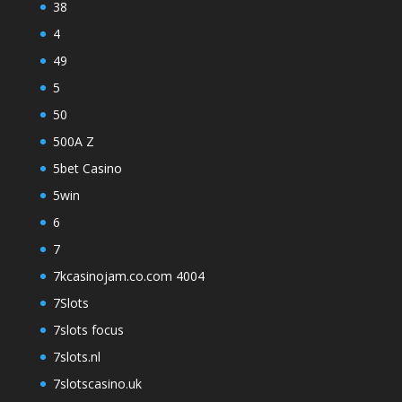
38
4
49
5
50
500A Z
5bet Casino
5win
6
7
7kcasinojam.co.com 4004
7Slots
7slots focus
7slots.nl
7slotscasino.uk