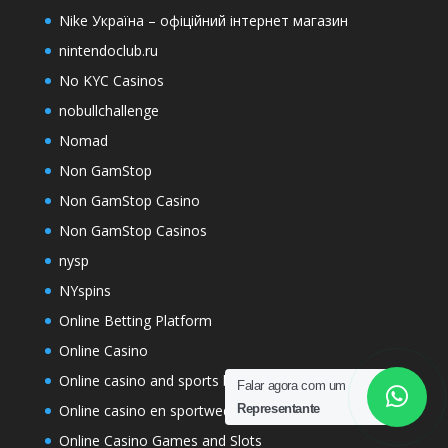
Nike Україна – офіційний інтернет магазин
nintendoclub.ru
No KYC Casinos
nobullchallenge
Nomad
Non GamStop
Non GamStop Casino
Non GamStop Casinos
nysp
NYspins
Online Betting Platform
Online Casino
Online casino and sports betting platforms
Falar agora com um
Representante
Online casino en sportweddenschappen in Nederland
Online Casino Games and Slots