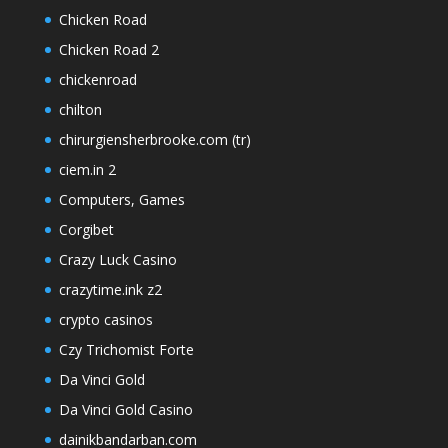
Chicken Road
Chicken Road 2
chickenroad
chilton
chirurgiensherbrooke.com (tr)
ciem.in 2
Computers, Games
Corgibet
Crazy Luck Casino
crazytime.ink z2
crypto casinos
Czy Trichomist Forte
Da Vinci Gold
Da Vinci Gold Casino
dainikbandarban.com