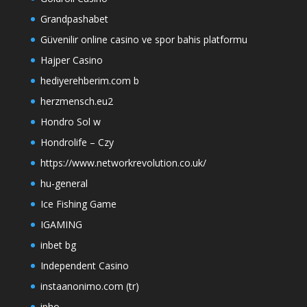
Grandpashabet
Güvenilir online casino ve spor bahis platformu
Hajper Casino
hediyerehberim.com b
herzmensch.eu2
Hondro Sol w
Hondrolife – Czy
https://www.networkrevolution.co.uk/
hu-general
Ice Fishing Game
IGAMING
inbet bg
Independent Casino
instaanonimo.com (tr)
ipho