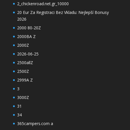
2_chickenroad.net.gr_10000
20 Eur Za Registraci Bez Vkladu: Nejlepší Bonusy
2026
2000 80-20Z
2000BA Z
2000Z
2026-06-25
2500allZ
2500Z
2999A Z
3
3000Z
31
34
365campers.com a