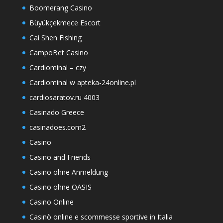
Boomerang Casino
Büyükçekmece Escort
Cai Shen Fishing
CampoBet Casino
Cardiominal – czy
Cardiominal w apteka-24online.pl
cardiosaratov.ru 4003
Casinado Greece
casinadoes.com2
Casino
Casino and Friends
Casino ohne Anmeldung
Casino ohne OASIS
Casino Online
Casinò online e scommesse sportive in Italia