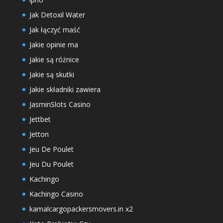
Jak Detoxil Water
Jak łączyć maść
Jakie opinie ma
Jakie są różnice
Jakie są skutki
Jakie składniki zawiera
JasminSlots Casino
Jettbet
Jetton
Jeu De Poulet
Jeu Du Poulet
Kachingo
Kachingo Casino
kamalcargopackersmovers.in x2