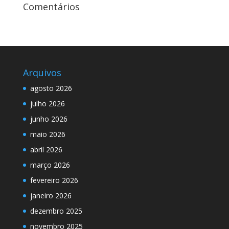
Comentários
Arquivos
agosto 2026
julho 2026
junho 2026
maio 2026
abril 2026
março 2026
fevereiro 2026
janeiro 2026
dezembro 2025
novembro 2025