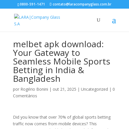
0800-591-1471
contato@laracompanyglass.com.br
melbet apk download:
Your Gateway to
Seamless Mobile Sports
Betting in India &
Bangladesh
por
Rogério Bonini
|
out 21, 2025
|
Uncategorized
|
0
Comentários
Did you know that over 70% of global sports betting
traffic now comes from mobile devices? This