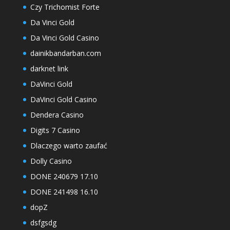
Czy Trichomist Forte
Da Vinci Gold
Da Vinci Gold Casino
dainikbandarban.com
darknet link
DaVinci Gold
DaVinci Gold Casino
Dendera Casino
Digits 7 Casino
Dlaczego warto zaufać
Dolly Casino
DONE 240679 17.10
DONE 241498 16.10
dopZ
dsfgsdg