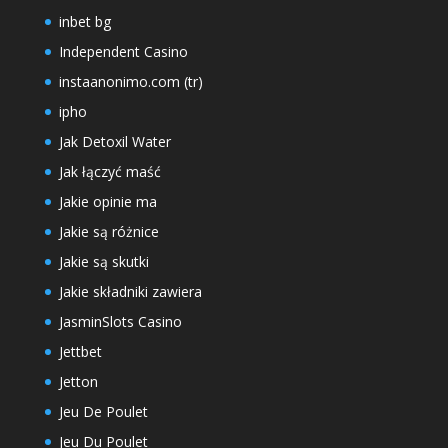
inbet bg
Independent Casino
instaanonimo.com (tr)
ipho
Jak Detoxil Water
Jak łączyć maść
Jakie opinie ma
Jakie są różnice
Jakie są skutki
Jakie składniki zawiera
JasminSlots Casino
Jettbet
Jetton
Jeu De Poulet
Jeu Du Poulet