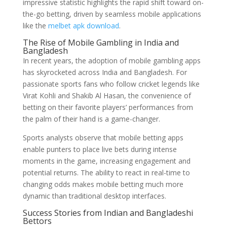
impressive statistic highlights the rapid shift toward on-
the-go betting, driven by seamless mobile applications
like the
melbet apk download
.
The Rise of Mobile Gambling in India and
Bangladesh
In recent years, the adoption of mobile gambling apps
has skyrocketed across India and Bangladesh. For
passionate sports fans who follow cricket legends like
Virat Kohli and Shakib Al Hasan, the convenience of
betting on their favorite players’ performances from
the palm of their hand is a game-changer.
Sports analysts observe that mobile betting apps
enable punters to place live bets during intense
moments in the game, increasing engagement and
potential returns. The ability to react in real-time to
changing odds makes mobile betting much more
dynamic than traditional desktop interfaces.
Success Stories from Indian and Bangladeshi
Bettors