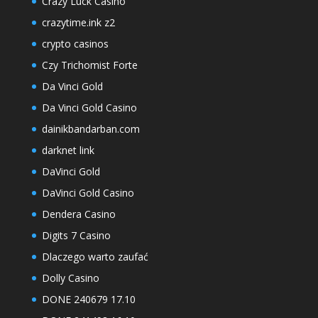
Crazy Luck Casino
crazytime.ink z2
crypto casinos
Czy Trichomist Forte
Da Vinci Gold
Da Vinci Gold Casino
dainikbandarban.com
darknet link
DaVinci Gold
DaVinci Gold Casino
Dendera Casino
Digits 7 Casino
Dlaczego warto zaufać
Dolly Casino
DONE 240679 17.10