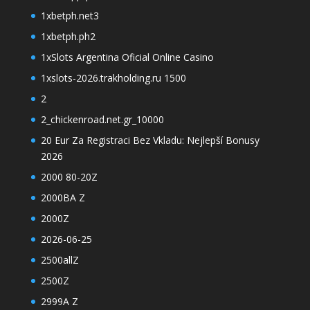
1xbetph.net3
1xbetph.ph2
1xSlots Argentina Oficial Online Casino
1xslots-2026.trakholding.ru 1500
2
2_chickenroad.net.gr_10000
20 Eur Za Registraci Bez Vkladu: Nejlepší Bonusy
2026
2000 80-20Z
2000BA Z
2000Z
2026-06-25
2500allZ
2500Z
2999A Z