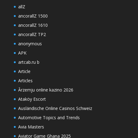
allZ
ancorallZ 1500
ancorallZ 1610
ancorallZ TP2
anonymous
APK
artcab.ru b
Article
Articles
Ārzemju online kazino 2026
Ataköy Escort
Ausländische Online Casinos Schweiz
Automotive Topics and Trends
Avia Masters
Aviator Game Ghana 2025