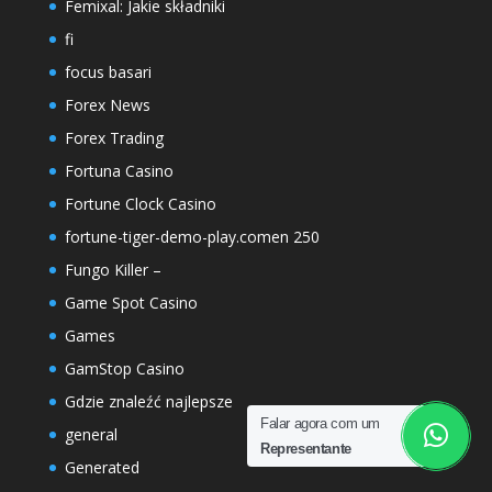
Femixal: Jakie składniki
fi
focus basari
Forex News
Forex Trading
Fortuna Casino
Fortune Clock Casino
fortune-tiger-demo-play.comen 250
Fungo Killer –
Game Spot Casino
Games
GamStop Casino
Gdzie znaleźć najlepsze
Falar agora com um
general
Representante
Generated