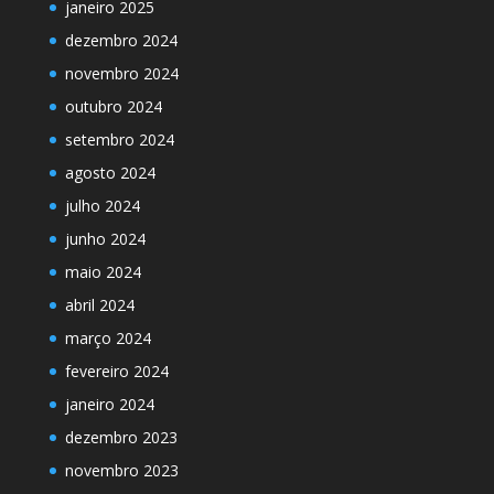
janeiro 2025
dezembro 2024
novembro 2024
outubro 2024
setembro 2024
agosto 2024
julho 2024
junho 2024
maio 2024
abril 2024
março 2024
fevereiro 2024
janeiro 2024
dezembro 2023
novembro 2023