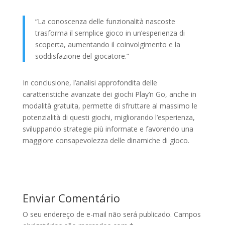
“La conoscenza delle funzionalità nascoste
trasforma il semplice gioco in un’esperienza di
scoperta, aumentando il coinvolgimento e la
soddisfazione del giocatore.”
In conclusione, l’analisi approfondita delle
caratteristiche avanzate dei giochi Play’n Go, anche in
modalità gratuita, permette di sfruttare al massimo le
potenzialità di questi giochi, migliorando l’esperienza,
sviluppando strategie più informate e favorendo una
maggiore consapevolezza delle dinamiche di gioco.
Enviar Comentário
O seu endereço de e-mail não será publicado.
Campos