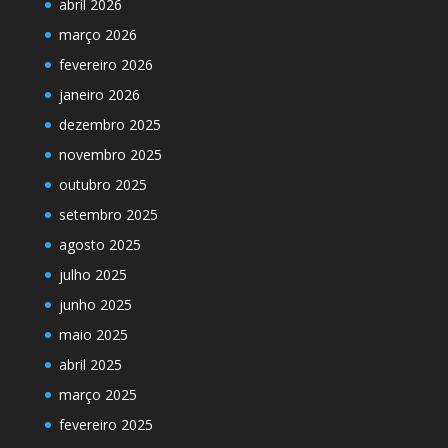
abril 2026
março 2026
fevereiro 2026
janeiro 2026
dezembro 2025
novembro 2025
outubro 2025
setembro 2025
agosto 2025
julho 2025
junho 2025
maio 2025
abril 2025
março 2025
fevereiro 2025