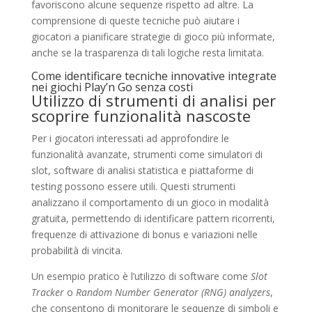
favoriscono alcune sequenze rispetto ad altre. La
comprensione di queste tecniche può aiutare i
giocatori a pianificare strategie di gioco più informate,
anche se la trasparenza di tali logiche resta limitata.
Come identificare tecniche innovative integrate
nei giochi Play’n Go senza costi
Utilizzo di strumenti di analisi per
scoprire funzionalità nascoste
Per i giocatori interessati ad approfondire le
funzionalità avanzate, strumenti come simulatori di
slot, software di analisi statistica e piattaforme di
testing possono essere utili. Questi strumenti
analizzano il comportamento di un gioco in modalità
gratuita, permettendo di identificare pattern ricorrenti,
frequenze di attivazione di bonus e variazioni nelle
probabilità di vincita.
Un esempio pratico è l’utilizzo di software come
Slot
Tracker
o
Random Number Generator (RNG) analyzers
,
che consentono di monitorare le sequenze di simboli e