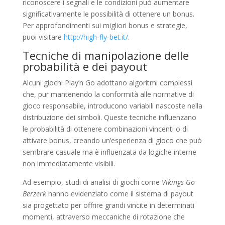
riconoscere i segnali e le condizioni può aumentare
significativamente le possibilità di ottenere un bonus.
Per approfondimenti sui migliori bonus e strategie,
puoi visitare
http://high-fly-bet.it/
.
Tecniche di manipolazione delle
probabilità e dei payout
Alcuni giochi Play’n Go adottano algoritmi complessi
che, pur mantenendo la conformità alle normative di
gioco responsabile, introducono variabili nascoste nella
distribuzione dei simboli. Queste tecniche influenzano
le probabilità di ottenere combinazioni vincenti o di
attivare bonus, creando un’esperienza di gioco che può
sembrare casuale ma è influenzata da logiche interne
non immediatamente visibili.
Ad esempio, studi di analisi di giochi come
Vikings Go
Berzerk
hanno evidenziato come il sistema di payout
sia progettato per offrire grandi vincite in determinati
momenti, attraverso meccaniche di rotazione che