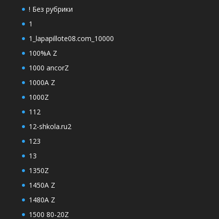
! Без рубрики
1
1_lapapillote08.com_10000
100%A Z
1000 ancorZ
1000A Z
1000Z
112
12-shkola.ru2
123
13
1350Z
1450A Z
1480A Z
1500 80-20Z