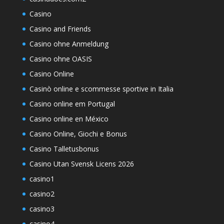
Casino
Casino and Friends
Casino ohne Anmeldung
Casino ohne OASIS
Casino Online
Casinò online e scommesse sportive in Italia
Casino online em Portugal
Casino online en México
Casino Online, Giochi e Bonus
Casino Talletusbonus
Casino Utan Svensk Licens 2026
casino1
casino2
casino3
casino4