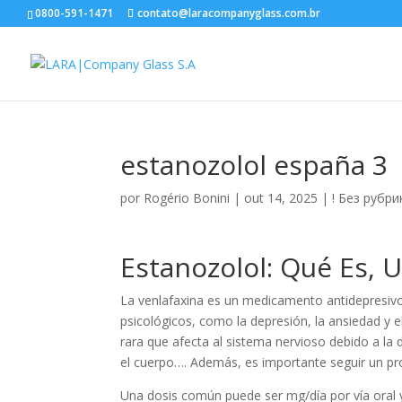
0800-591-1471
contato@laracompanyglass.com.br
estanozolol españa 3
por
Rogério Bonini
|
out 14, 2025
|
! Без рубри
Estanozolol: Qué Es, 
La venlafaxina es un medicamento antidepresivo 
psicológicos, como la depresión, la ansiedad y 
rara que afecta al sistema nervioso debido a la 
el cuerpo…. Además, es importante seguir un p
Una dosis común puede ser mg/día por vía oral