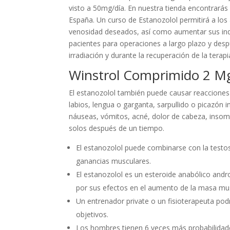
visto a 50mg/día. En nuestra tienda encontrarás 
España. Un curso de Estanozolol permitirá a los
venosidad deseados, así como aumentar sus indi
pacientes para operaciones a largo plazo y despu
irradiación y durante la recuperación de la terapi
Winstrol Comprimido 2 M
El estanozolol también puede causar reacciones a
labios, lengua o garganta, sarpullido o picazón 
náuseas, vómitos, acné, dolor de cabeza, insomn
solos después de un tiempo.
El estanozolol puede combinarse con la testo
ganancias musculares.
El estanozolol es un esteroide anabólico andr
por sus efectos en el aumento de la masa musc
Un entrenador private o un fisioterapeuta pod
objetivos.
Los hombres tienen 6 veces más probabilidades