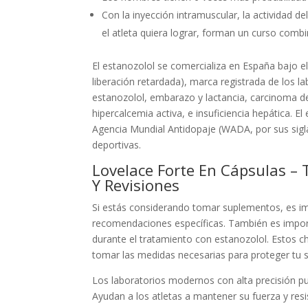
Con la inyección intramuscular, la actividad d
el atleta quiera lograr, forman un curso comb
El estanozolol se comercializa en España bajo e
liberación retardada), marca registrada de los l
estanozolol, embarazo y lactancia, carcinoma 
hipercalcemia activa, e insuficiencia hepática. El
Agencia Mundial Antidopaje (WADA, por sus sigla
deportivas.
Lovelace Forte En Cápsulas – 
Y Revisiones
Si estás considerando tomar suplementos, es imp
recomendaciones específicas. También es import
durante el tratamiento con estanozolol. Estos c
tomar las medidas necesarias para proteger tu s
Los laboratorios modernos con alta precisión pu
Ayudan a los atletas a mantener su fuerza y ​​r