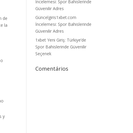
İncelemesi: Spor Bahislerinde
Güvenilir Adres
Güncelgiris1xbet.com
n de
İncelemesi: Spor Bahislerinde
e la
Güvenilir Adres
1xbet Yeni Giriş: Türkiye’de
Spor Bahislerinde Güvenilir
Seçenek
mo
Comentários
mo
s y