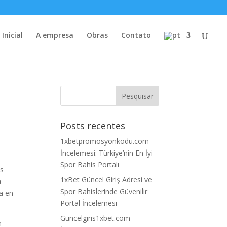
Inicial
A empresa
Obras
Contato
Posts recentes
1xbetpromosyonkodu.com
İncelemesi: Türkiye’nin En İyi
Spor Bahis Portalı
os
1xBet Güncel Giriş Adresi ve
a
Spor Bahislerinde Güvenilir
sa en
Portal İncelemesi
.
Güncelgiris1xbet.com
n