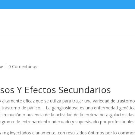
ки
|
0 Comentários
Usos Y Efectos Secundarios
altamente eficaz que se utiliza para tratar una variedad de trastorn
el trastorno de pánico…. La gangliosidose es una enfermedad genétic
disminución o ausencia de la actividad de la enzima beta-galactosida
rograma de entrenamiento adecuado y supervisado por profesionales
 y mg inyectados diariamente, con resultados óptimos por lo commo