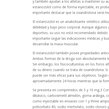
y también ayudan a los atletas a mantener su a
estanozolol como de forma inyectable, es prob
importante destacar que la oxandrolona será mu
El estanozolol es un anabolizante sintético uti
debilidad y bajo peso corporal. Aunque algunos 
deportivo, su uso no está recomendado debido a
importante seguir las indicaciones médicas y bu
desarrollar la masa muscular.
El estanozolol también posee propiedades antico
Ambas formas de la droga son absolutamente leg
Sin embargo, los fisicoculturistas en los foros 
de su dinero cuando se trata de oxandrolona. Si
puede ser más eficaz para sus objetivos. Según u
aproximadamente 24 horas mientras que la form
Se presenta en comprimidos de 5 y 10 mg,3​ Com
dibásico, carboximetil almidón, goma arábiga, c
como inyectable en envases con 1 y three ampoll
polisorbato 80, sodio mertiolato, sodio cloruro 