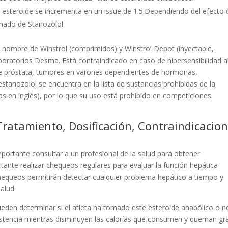
el esteroide se incrementa en un issue de 1.5.Dependiendo del efecto
inado de Stanozolol.
l nombre de Winstrol (comprimidos) y Winstrol Depot (inyectable,
aboratorios Desma. Está contraindicado en caso de hipersensibilidad a
de próstata, tumores en varones dependientes de hormonas,
 estanozolol se encuentra en la lista de sustancias prohibidas de la
s en inglés), por lo que su uso está prohibido en competiciones
Tratamiento, Dosificación, Contraindicacio
ortante consultar a un profesional de la salud para obtener
ante realizar chequeos regulares para evaluar la función hepática
hequeos permitirán detectar cualquier problema hepático a tiempo y
alud.
eden determinar si el atleta ha tomado este esteroide anabólico o n
esistencia mientras disminuyen las calorías que consumen y queman gr