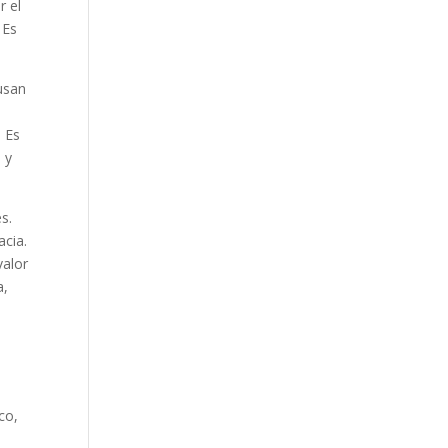
r el
 Es
ausan
. Es
 y
s.
acia.
valor
a,
co,