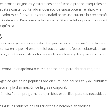
esteroides originales y esteroides anabólicos a precios asequibles en
 atletas con un contenido moderado de grasa obtener el alivio y la
cadores de fuerza. El agente anabólico se usa durante la preparació
és de ellos. Para prevenir la caquexia, Stanozolol se prescribe durant
a química.
g
lérgicas graves, como dificultad para respirar, hinchazón de la cara,
intensa en la piel. El estanozolol puede causar efectos colaterales co
io y excitación. Estos efectos suelen ser leves y desaparecen por sí
sterona, la anapolona o el metandrostenol para obtener mejores
ogénico que se ha popularizado en el mundo del health y del culturis
ular y la disminución de la grasa corporal.
rán diseñar un programa de ejercicios específico para tus necesidade
 que las mujeres de utilizar dichos esteroides anabólicos.