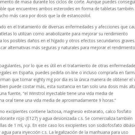
umento de masa durante los ciclos de corte. Aunque puedes consegui
able que encuentres ambos esteroides en forma de tabletas también.
cho más cara por dosis que la de estanozolol.
lizado en el tratamiento de diversas enfermedades y afecciones que c
atletas lo utilizan como anabolizante para mejorar su rendimiento
 los posibles daños en el hígado y otros efectos secundarios graves
scar alternativas más seguras y naturales para mejorar el rendimiento
agulantes, por lo que es útil en el tratamiento de otras enfermedade
ales en España, puedes pedirla on-line o incluso comprarla en farm
afirman que tomar eighty mg por día es la única manera de obtener el 
 bien puede costar más, esta sustancia en tan solo una dosis más alt
na fuente, “el Winstrol inyectable tiene una vida media de
a oral tiene una vida media de aproximadamente 9 horas.”
o excipientes contiene lactosa, magnesio estearato, calco fosfato
olorante rojo (E127) y agua desionizada c.s. Se comercializa también
as de 1 ml, v.p. En este caso los excipientes son sodiofosfato dibási
y agua para inyección c.s. La legalización de la marihuana para uso