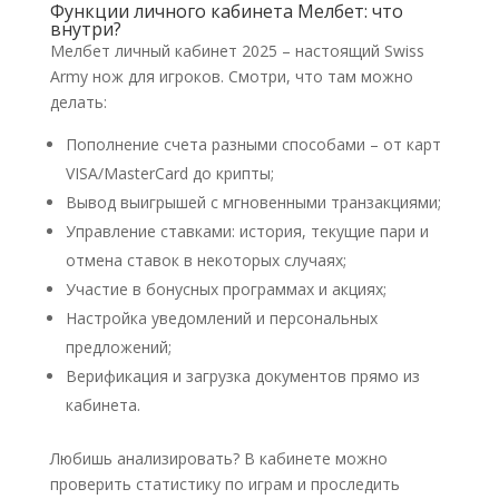
Функции личного кабинета Мелбет: что
внутри?
Мелбет личный кабинет 2025 – настоящий Swiss
Army нож для игроков. Смотри, что там можно
делать:
Пополнение счета разными способами – от карт
VISA/MasterCard до крипты;
Вывод выигрышей с мгновенными транзакциями;
Управление ставками: история, текущие пари и
отмена ставок в некоторых случаях;
Участие в бонусных программах и акциях;
Настройка уведомлений и персональных
предложений;
Верификация и загрузка документов прямо из
кабинета.
Любишь анализировать? В кабинете можно
проверить статистику по играм и проследить