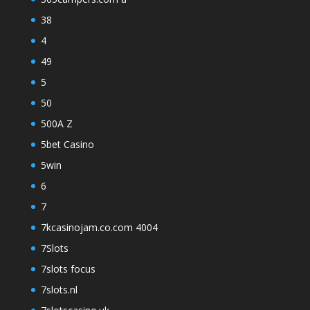
38
4
49
5
50
500A Z
5bet Casino
5win
6
7
7kcasinojam.co.com 4004
7Slots
7slots focus
7slots.nl