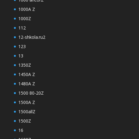
1000A Z
1000Z
112
12-shkola.ru2
123
13
1350Z
1450A Z
1480A Z
1500 80-20Z
1500A Z
1500allZ
1500Z
16