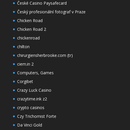
České Casino Paysafecard
Český profesionální fotograf v Praze
Chicken Road
Chicken Road 2
chickenroad
chilton
chirurgiensherbrooke.com (tr)
ciem.in 2
Computers, Games
Corgibet
Crazy Luck Casino
crazytime.ink z2
crypto casinos
Czy Trichomist Forte
Da Vinci Gold