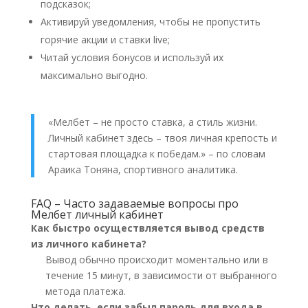
подсказок;
Активируй уведомления, чтобы не пропустить
горячие акции и ставки live;
Читай условия бонусов и используй их
максимально выгодно.
«Мелбет – не просто ставка, а стиль жизни.
Личный кабинет здесь – твоя личная крепость и
стартовая площадка к победам.» – по словам
Араика Тоняна, спортивного аналитика.
FAQ – Часто задаваемые вопросы про
Мелбет личный кабинет
Как быстро осуществляется вывод средств
из личного кабинета?
Вывод обычно происходит моментально или в
течение 15 минут, в зависимости от выбранного
метода платежа.
Что делать, если забыл пароль для входа в