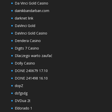
Da Vinci Gold Casino
dainikbandarban.com
darknet link
DaVinci Gold
DaVinci Gold Casino
Dendera Casino
Digits 7 Casino
Dlaczego warto zaufać
Dolly Casino
DONE 240679 17.10
DONE 241498 16.10
dopZ
dsfgsdg
DVDua 2t
Eldorado 1