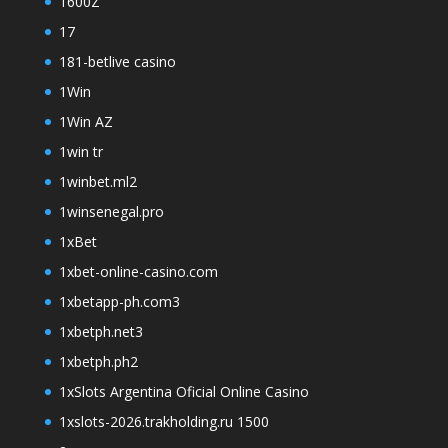
1600Z
17
181-betlive casino
1Win
1Win AZ
1win tr
1winbet.ml2
1winsenegal.pro
1xBet
1xbet-online-casino.com
1xbetapp-ph.com3
1xbetph.net3
1xbetph.ph2
1xSlots Argentina Oficial Online Casino
1xslots-2026.trakholding.ru 1500