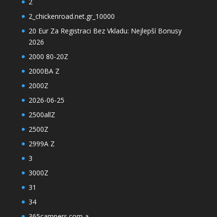
2
2_chickenroad.net.gr_10000
20 Eur Za Registraci Bez Vkladu: Nejlepší Bonusy
2026
2000 80-20Z
2000BA Z
2000Z
2026-06-25
2500allZ
2500Z
2999A Z
3
3000Z
31
34
365campers.com a