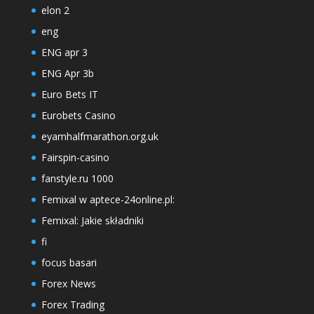
elon 2
eng
ENG apr 3
ENG Apr 3b
Euro Bets IT
Eurobets Casino
eyamhalfmarathon.org.uk
Fairspin-casino
fanstyle.ru 1000
Femixal w aptece-24online.pl:
Femixal: Jakie składniki
fi
focus basari
Forex News
Forex Trading