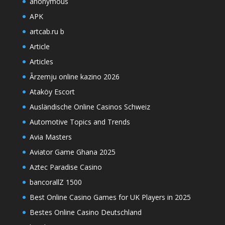
anonymous
APK
artcab.ru b
Article
Articles
Ārzemju online kazino 2026
Ataköy Escort
Ausländische Online Casinos Schweiz
Automotive Topics and Trends
Avia Masters
Aviator Game Ghana 2025
Aztec Paradise Casino
bancorallZ 1500
Best Online Casino Games for UK Players in 2025
Bestes Online Casino Deutschland