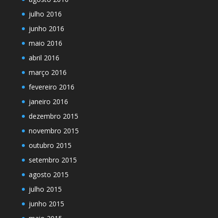
julho 2016
junho 2016
maio 2016
abril 2016
março 2016
fevereiro 2016
janeiro 2016
dezembro 2015
novembro 2015
outubro 2015
setembro 2015
agosto 2015
julho 2015
junho 2015