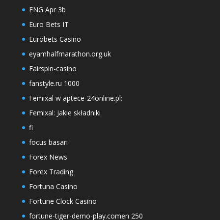
ENG Apr 3b
Euro Bets IT
Eurobets Casino
eyamhalfmarathon.org.uk
Fairspin-casino
fanstyle.ru 1000
Femixal w aptece-24online.pl:
Femixal: Jakie składniki
fi
focus basari
Forex News
Forex Trading
Fortuna Casino
Fortune Clock Casino
fortune-tiger-demo-play.comen 250