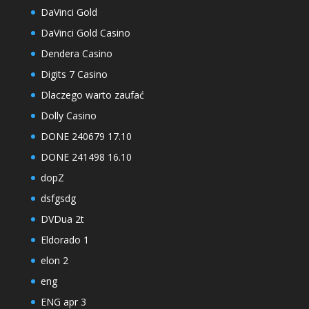
DaVinci Gold
DaVinci Gold Casino
Dendera Casino
Digits 7 Casino
Dlaczego warto zaufać
Dolly Casino
DONE 240679 17.10
DONE 241498 16.10
dopZ
dsfgsdg
DVDua 2t
Eldorado 1
elon 2
eng
ENG apr 3