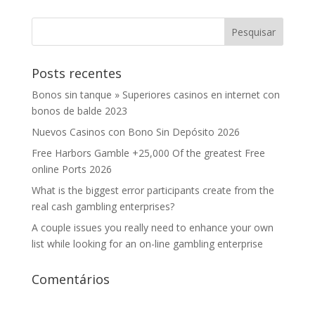
Posts recentes
Bonos sin tanque » Superiores casinos en internet con
bonos de balde 2023
Nuevos Casinos con Bono Sin Depósito 2026
Free Harbors Gamble +25,000 Of the greatest Free
online Ports 2026
What is the biggest error participants create from the
real cash gambling enterprises?
A couple issues you really need to enhance your own
list while looking for an on-line gambling enterprise
Comentários