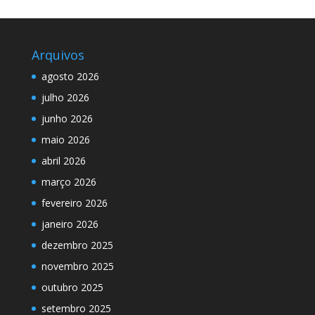
Arquivos
agosto 2026
julho 2026
junho 2026
maio 2026
abril 2026
março 2026
fevereiro 2026
janeiro 2026
dezembro 2025
novembro 2025
outubro 2025
setembro 2025