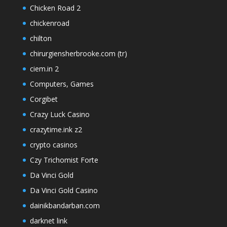
Chicken Road 2
chickenroad
chilton
chirurgiensherbrooke.com (tr)
ciem.in 2
Computers, Games
Corgibet
Crazy Luck Casino
crazytime.ink z2
crypto casinos
Czy Trichomist Forte
Da Vinci Gold
Da Vinci Gold Casino
dainikbandarban.com
darknet link