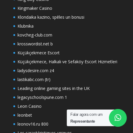
Kingmaker Casino
Klondaika kazino, spēles un bonusi
Klubnika
kovcheg-club.com
krosswordist.net b
Küçükçekmece Escort
Küçükçekmece, Halkalı ve Sefaköy Escort Hizmetleri
ladysdesire.com z4
lastikabc.com (tr)
Leading online gaming sites in the UK
legacyschoolspune.com 1
Leon Casino
leonbet
Falar agora com um
Representante
leonov16.ru 800
Les caractéristiques uniques