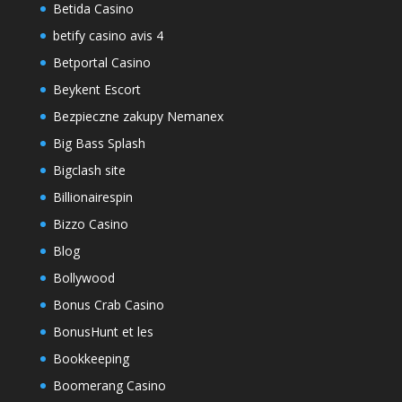
Betida Casino
betify casino avis 4
Betportal Casino
Beykent Escort
Bezpieczne zakupy Nemanex
Big Bass Splash
Bigclash site
Billionairespin
Bizzo Casino
Blog
Bollywood
Bonus Crab Casino
BonusHunt et les
Bookkeeping
Boomerang Casino