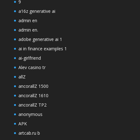
9
a16z generative ai
admin en
admin en.
adobe generative ai 1
ai in finance examples 1
ai-girlfriend
Alev casino tr
allZ
ancorallZ 1500
ancorallZ 1610
ancorallZ TP2
anonymous
APK
artcab.ru b