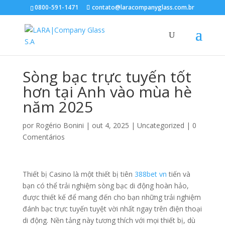
0800-591-1471
contato@laracompanyglass.com.br
Sòng bạc trực tuyến tốt
hơn tại Anh vào mùa hè
năm 2025
por
Rogério Bonini
|
out 4, 2025
|
Uncategorized
|
0
Comentários
Thiết bị Casino là một thiết bị tiên
388bet vn
tiến và
bạn có thể trải nghiệm sòng bạc di động hoàn hảo,
được thiết kế để mang đến cho bạn những trải nghiệm
đánh bạc trực tuyến tuyệt vời nhất ngay trên điện thoại
di động. Nền tảng này tương thích với mọi thiết bị, dù