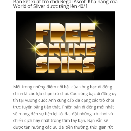
Bản kết xuất trò chơi Regal Ascot: Khả năng của
World of Silver được tăng lên 40/1
Một trong những điểm nổi bật của sòng bạc di động
chính là các lựa chọn trò chơi. Các sòng bạc di động uy
tín tại Vương quốc Anh cung cấp đa dạng các trò chơi
trực tuyến bằng tiền thật. Phiên bản di động mới nhất
sẽ mang đến sự tiện lợi tối đa, đặt những trò chơi và
chiến dịch hay nhất trong tầm tay bạn. Bạn vẫn sẽ
được tận hưởng các ưu đãi tiền thưởng, thời gian rút