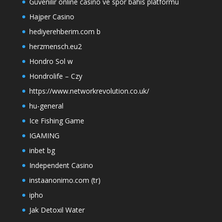
Güvenilir online casino ve spor bahis platformu
Hajper Casino
hediyerehberim.com b
herzmensch.eu2
Hondro Sol w
Hondrolife – Czy
https://www.networkrevolution.co.uk/
hu-general
Ice Fishing Game
IGAMING
inbet bg
Independent Casino
instaanonimo.com (tr)
ipho
Jak Detoxil Water