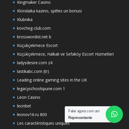
Kingmaker Casino
Klondaika kazino, spēles un bonusi
Klubnika
kovcheg-club.com
krosswordist.net b
Küçükçekmece Escort
Küçükçekmece, Halkalı ve Sefaköy Escort Hizmetleri
ladysdesire.com z4
lastikabc.com (tr)
Leading online gaming sites in the UK
legacyschoolspune.com 1
Leon Casino
leonbet
Falar agora com um
leonov16.ru 800
Representante
Les caractéristiques uniques