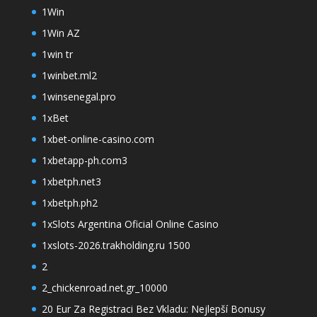
1Win
1Win AZ
1win tr
1winbet.ml2
1winsenegal.pro
1xBet
1xbet-online-casino.com
1xbetapp-ph.com3
1xbetph.net3
1xbetph.ph2
1xSlots Argentina Oficial Online Casino
1xslots-2026.trakholding.ru 1500
2
2_chickenroad.net.gr_10000
20 Eur Za Registraci Bez Vkladu: Nejlepší Bonusy