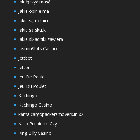
Jak łączyć maść
Jakie opinie ma
Jakie są różnice
Jakie są skutki
Jakie składniki zawiera
JasminSlots Casino
Jettbet
Jetton
Jeu De Poulet
Jeu Du Poulet
Kachingo
Kachingo Casino
kamalcargopackersmovers.in x2
Keto Probiotix: Czy
King Billy Casino