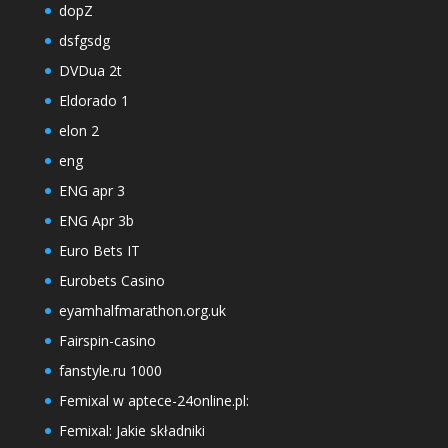
dopZ
dsfgsdg
DVDua 2t
Eldorado 1
elon 2
eng
ENG apr 3
ENG Apr 3b
Euro Bets IT
Eurobets Casino
eyamhalfmarathon.org.uk
Fairspin-casino
fanstyle.ru 1000
Femixal w aptece-24online.pl:
Femixal: Jakie składniki