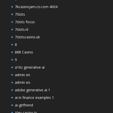
7kcasinojam.co.com 4004
7Slots
7slots focus
7slots.nl
7slotscasino.uk
8
888 Casino
9
a16z generative ai
admin en
admin en.
adobe generative ai 1
ai in finance examples 1
ai-girlfriend
Alev casino tr