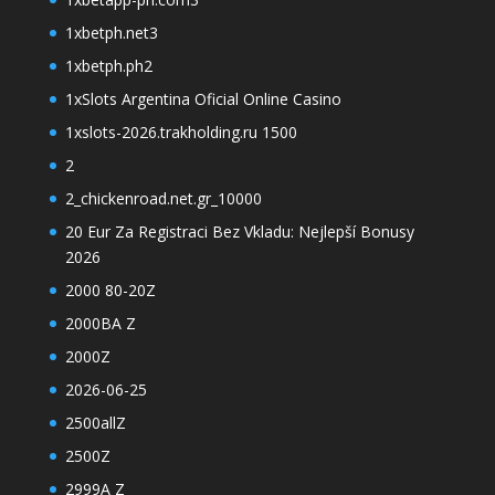
1xbetph.net3
1xbetph.ph2
1xSlots Argentina Oficial Online Casino
1xslots-2026.trakholding.ru 1500
2
2_chickenroad.net.gr_10000
20 Eur Za Registraci Bez Vkladu: Nejlepší Bonusy
2026
2000 80-20Z
2000BA Z
2000Z
2026-06-25
2500allZ
2500Z
2999A Z