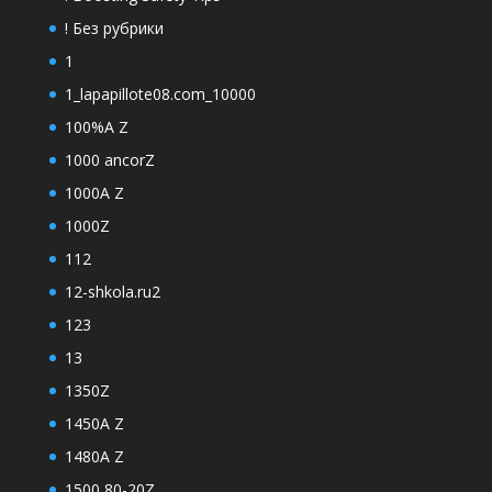
! Без рубрики
1
1_lapapillote08.com_10000
100%A Z
1000 ancorZ
1000A Z
1000Z
112
12-shkola.ru2
123
13
1350Z
1450A Z
1480A Z
1500 80-20Z