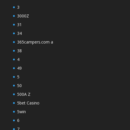
3
3000Z
31
34
365campers.com a
38
4
49
5
50
500A Z
5bet Casino
5win
6
7