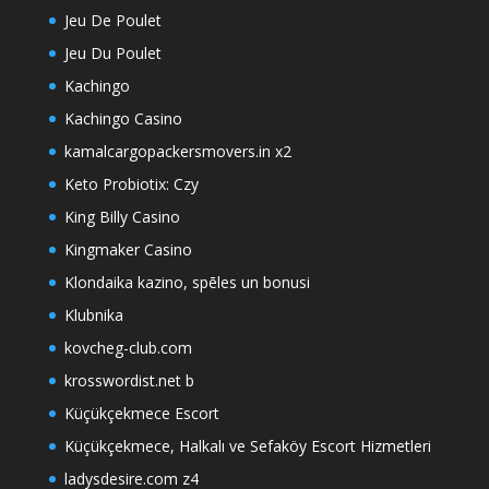
Jeu De Poulet
Jeu Du Poulet
Kachingo
Kachingo Casino
kamalcargopackersmovers.in x2
Keto Probiotix: Czy
King Billy Casino
Kingmaker Casino
Klondaika kazino, spēles un bonusi
Klubnika
kovcheg-club.com
krosswordist.net b
Küçükçekmece Escort
Küçükçekmece, Halkalı ve Sefaköy Escort Hizmetleri
ladysdesire.com z4