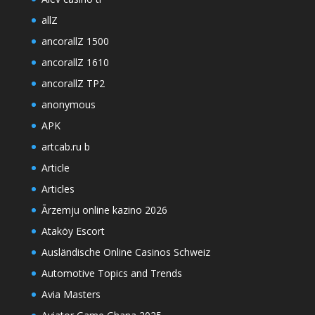
allZ
ancorallZ 1500
ancorallZ 1610
ancorallZ TP2
anonymous
APK
artcab.ru b
Article
Articles
Ārzemju online kazino 2026
Ataköy Escort
Ausländische Online Casinos Schweiz
Automotive Topics and Trends
Avia Masters