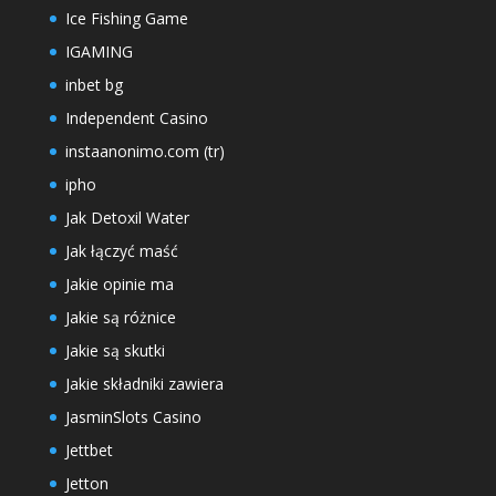
Ice Fishing Game
IGAMING
inbet bg
Independent Casino
instaanonimo.com (tr)
ipho
Jak Detoxil Water
Jak łączyć maść
Jakie opinie ma
Jakie są różnice
Jakie są skutki
Jakie składniki zawiera
JasminSlots Casino
Jettbet
Jetton