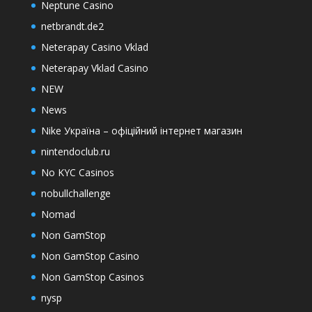
Neptune Casino
netbrandt.de2
Neterapay Casino Vklad
Neterapay Vklad Casino
NEW
News
Nike Україна – офіційний інтернет магазин
nintendoclub.ru
No KYC Casinos
nobullchallenge
Nomad
Non GamStop
Non GamStop Casino
Non GamStop Casinos
nysp