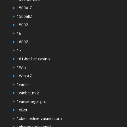
1500A Z
1500allZ
1500Z
16
1600Z
17
181-betlive casino
1Win
1Win AZ
1win tr
1winbet.ml2
1winsenegal.pro
1xBet
1xbet-online-casino.com
1xbetapp-ph.com3