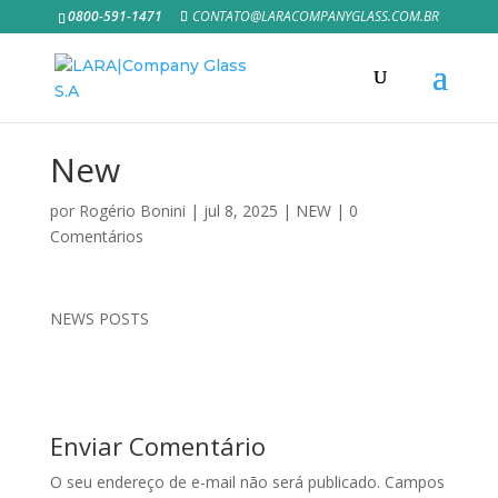
0800-591-1471
CONTATO@LARACOMPANYGLASS.COM.BR
New
por
Rogério Bonini
|
jul 8, 2025
|
NEW
|
0
Comentários
NEWS POSTS
Enviar Comentário
O seu endereço de e-mail não será publicado.
Campos