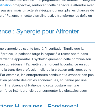
ification
prospective, renforçant cette capacité à attendre avec
s passive, mais un acte stratégique qui multiplie les chances de
f Patience », cette discipline active transforme les défis en
]
ence : Synergie pour Affronter
une synergie puissante face à l’incertitude. Tandis que la
’épreuve, la patience forge la capacité à rester ancré dans
s tardent à apparaître. Psychologiquement, cette combinaison
n qui réduisent l’anxiété et renforcent la confiance en soi.
a transition professionnelle ou la création artistique, cette
e. Par exemple, les entrepreneurs continuent à avancer non pas
pation patiente des cycles économiques, soutenue par une
 « The Science of Patience », cette posture mentale
 en force intérieure, clé pour surmonter les obstacles avec
lations Humaines : Fondement