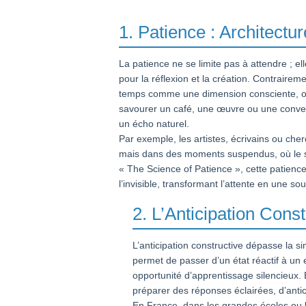
1. Patience : Architectu
La patience ne se limite pas à attendre ; el
pour la réflexion et la création. Contraireme
temps comme une dimension consciente, où
savourer un café, une œuvre ou une convers
un écho naturel.
Par exemple, les artistes, écrivains ou che
mais dans des moments suspendus, où le sil
« The Science of Patience », cette patience
l’invisible, transformant l’attente en une so
2. L’Anticipation Const
L’anticipation constructive dépasse la si
permet de passer d’un état réactif à un
opportunité d’apprentissage silencieux. E
préparer des réponses éclairées, d’antic
En France, dans les grandes écoles ou 