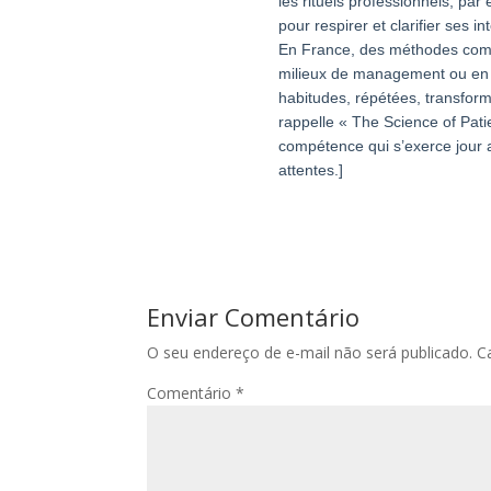
les rituels professionnels, pa
pour respirer et clarifier ses in
En France, des méthodes comm
milieux de management ou en 
habitudes, répétées, transform
rappelle « The Science of Patie
compétence qui s’exerce jour a
attentes.]
Enviar Comentário
O seu endereço de e-mail não será publicado.
C
Comentário
*