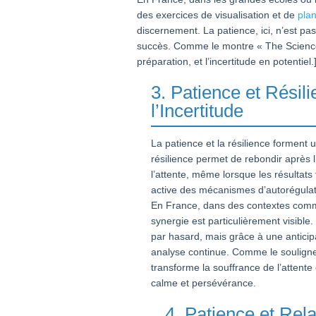
des exercices de visualisation et de
plan
discernement. La patience, ici, n’est pa
succès. Comme le montre « The Science o
préparation, et l’incertitude en potentiel.
3. Patience et Résili
l’Incertitude
La patience et la résilience forment 
résilience permet de rebondir après l
l’attente, même lorsque les résultat
active des mécanismes d’autorégulatio
En France, dans des contextes comme l
synergie est particulièrement visibl
par hasard, mais grâce à une antici
analyse continue. Comme le souligne
transforme la souffrance de l’attente
calme et persévérance.
4. Patience et Re