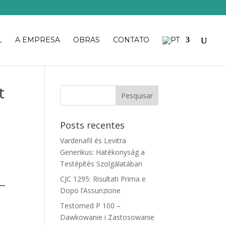
L
A EMPRESA
OBRAS
CONTATO
t
Posts recentes
Vardenafil és Levitra
Generikus: Hatékonyság a
Testépítés Szolgálatában
CJC 1295: Risultati Prima e
Dopo l’Assunzione
Testomed P 100 –
Dawkowanie i Zastosowanie