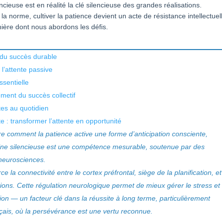
encieuse est en réalité la clé silencieuse des grandes réalisations.
a norme, cultiver la patience devient un acte de résistance intellectuel
anière dont nous abordons les défis.
 du succès durable
 l’attente passive
ssentielle
ement du succès collectif
ètes au quotidien
e : transformer l’attente en opportunité
re comment la patience active une forme d’anticipation consciente,
ipline silencieuse est une compétence mesurable, soutenue par des
 neurosciences.
 la connectivité entre le cortex préfrontal, siège de la planification, et
ons. Cette régulation neurologique permet de mieux gérer le stress et
cation — un facteur clé dans la réussite à long terme, particulièrement
çais, où la persévérance est une vertu reconnue.