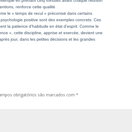
r exemple en prenant cinq minutes avant chaque réunion
tentions, renforce cette qualité.
e le « temps de recul » préconisé dans certains
psychologie positive sont des exemples concrets. Ces
ent la patience d’habitude en état d’esprit. Comme le
nce », cette discipline, apprise et exercée, devient une
près jour, dans les petites décisions et les grandes
ampos obrigatórios são marcados com
*